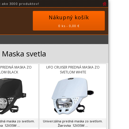
 ako 3000 produktov!
Nákupný košík
0 ks - 0,00 €
/ Maska svetla
 PREDNÁ MASKA ZO
UFO CRUISER PREDNÁ MASKA ZO
LOM BLACK
SVETLOM WHITE
dná maska zo svetlom.
Univerzálna predná maska zo svetlom.
ka 12V35W ...
Žiarovka 12V35W ...