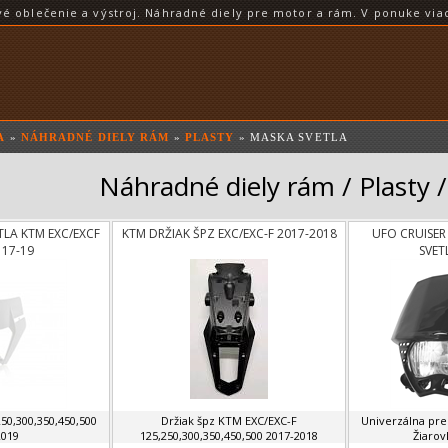
blečenie a výstroj. Náhradné diely pre motor a rám. V ponuke viac
A
»
NÁHRADNÉ DIELY RÁM
»
PLASTY
» MASKA SVETLA
Náhradné diely rám / Plasty 
TLA KTM EXC/EXCF
KTM DRŽIAK ŠPZ EXC/EXC-F 2017-2018
UFO CRUISER
 17-19
SVET
50,300,350,450,500
Držiak špz KTM EXC/EXC-F
Univerzálna pre
2019
125,250,300,350,450,500 2017-2018
Žiarov