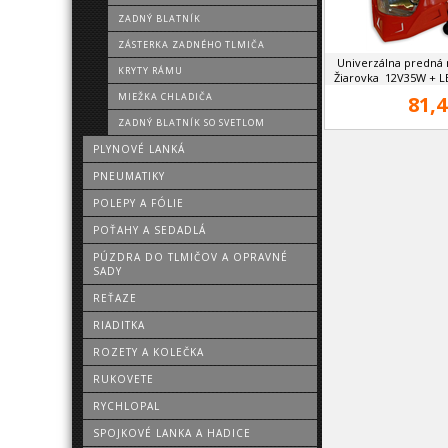
ZADNÝ BLATNÍK
ZÁSTERKA ZADNÉHO TLMIČA
Univerzálna predná 
KRYTY RÁMU
Žiarovka 12V35W + LE
MIEŽKA CHLADIČA
81,4
ZADNÝ BLATNÍK SO SVETLOM
PLYNOVÉ LANKÁ
PNEUMATIKY
POLEPY A FÓLIE
POŤAHY A SEDADLÁ
PÚZDRA DO TLMIČOV A OPRAVNÉ
SADY
REŤAZE
RIADITKA
ROZETY A KOLEČKA
RUKOVETE
RYCHLOPAL
SPOJKOVÉ LANKA A HADICE