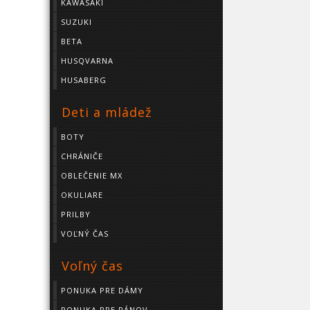
KAWASAKI
SUZUKI
BETA
HUSQVARNA
HUSABERG
Deti a mládež
BOTY
CHRÁNIČE
OBLEČENIE MX
OKULIARE
PRILBY
VOĽNÝ ČAS
Voľný čas
PONUKA PRE DÁMY
PONUKA PRE PÁNOV