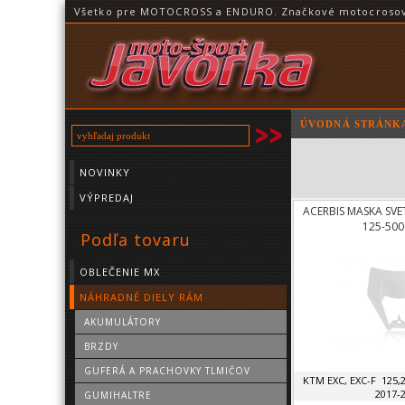
Všetko pre MOTOCROSS a ENDURO. Značkové motocrosové o
ÚVODNÁ STRÁNK
NOVINKY
VÝPREDAJ
ACERBIS MASKA SVE
125-500
Podľa tovaru
OBLEČENIE MX
NÁHRADNÉ DIELY RÁM
AKUMULÁTORY
BRZDY
GUFERÁ A PRACHOVKY TLMIČOV
KTM EXC, EXC-F 125,2
2017-
GUMIHALTRE