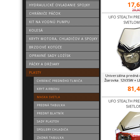
17,6
HYDRAULICKÉ OVLADANIE SPOJKY
29,0
CHRÁNIČE PÁČOK
UFO STEALTH PR
KIT NA VODNÚ PUMPU
SVETLOM
KOLESÁ
KRYTY MOTORA, CHLADIČOV A SPOJKY
BRZDOVÉ KOTÚČE
OPRAVNÉ SADY LOŽÍSK
PÁČKY A DRŽIAKY
PLASTY
Univerzálna predná 
Žiarovka 12V35W + LE
CHRÁNIČ PREDNÉHO TLMIČA
81,4
KRYT AIRBOXU
MASKA SVETLA
UFO STEALTH PR
PREDNÁ TABUĽKA
SVETLO
PREDNÝ BLATNÍK
SADY PLASTOV
SPOJLERY CHLADIČA
ZADNÁ TABUĽKA