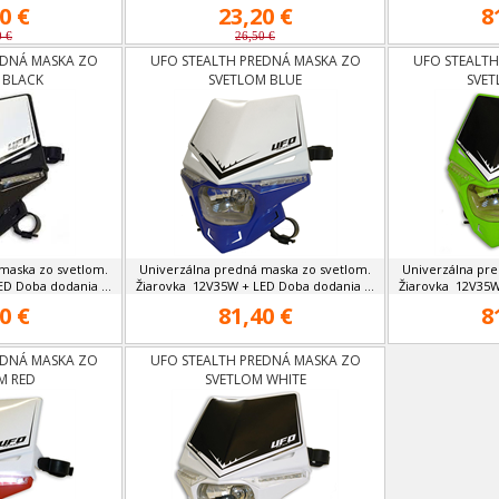
0 €
23,20 €
8
0 €
26,50 €
EDNÁ MASKA ZO
UFO STEALTH PREDNÁ MASKA ZO
UFO STEALTH
 BLACK
SVETLOM BLUE
SVET
maska zo svetlom.
Univerzálna predná maska zo svetlom.
Univerzálna pre
D Doba dodania ...
Žiarovka 12V35W + LED Doba dodania ...
Žiarovka 12V35W
0 €
81,40 €
8
EDNÁ MASKA ZO
UFO STEALTH PREDNÁ MASKA ZO
M RED
SVETLOM WHITE