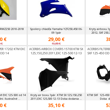
i RMZ250 2010-2018
Spoilery chladča Yamaha YZF250,450 06-
Kryty airboxu.1
09 1pár
2012, SXF 250,
0 €
29,00 €
3
0 €
41,00 €
ER 17202 KTM EXC
ACERBIS AIRBOX COVERS 15700 KTM SX
ACERBIS FILTER
 OD 14
125,150,250 2011,EXC 125-500 12-13
SXF 125-450 OD
M EXC 125-500 od 14
Kryty air boxu.1pár. KTM SX 125,150,250
KTM SXF 125-450 
í. Ilustračné ...
2011,EXC 125,500 12-13 Doba dodania ...
Doba do
0 €
35,10 €
5