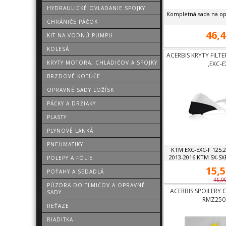
HYDRAULICKÉ OVLADANIE SPOJKY
Kompletná sada na op
CHRÁNIČE PÁČOK
46,4
KIT NA VODNÚ PUMPU
KOLESÁ
ACERBIS KRYTY FILT
KRYTY MOTORA, CHLADIČOV A SPOJKY
,EXC-E
BRZDOVÉ KOTÚČE
OPRAVNÉ SADY LOŽÍSK
PÁČKY A DRŽIAKY
PLASTY
PLYNOVÉ LANKÁ
PNEUMATIKY
KTM EXC-EXC-F 125,2
2013-2016 KTM SX-SXF 
POLEPY A FÓLIE
15,5
POŤAHY A SEDADLÁ
41,0
PÚZDRA DO TLMIČOV A OPRAVNÉ
ACERBIS SPOILERY 
SADY
RMZ250 
REŤAZE
RIADITKA