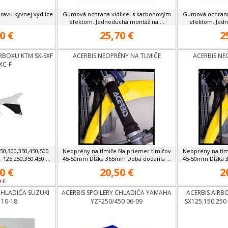
ravu kyvnej vydlice
Gumová ochrana vidlice s karbonovým
Gumová ochrana
efektom. Jednoduchá montáž na ...
efektom. Jedn
0 €
25,70 €
2
ERBOXU KTM SX-SXF
ACERBIS NEOPRÉNY NA TLMIČE
ACERBIS NE
XC-F
50,300,350,450,500
Neoprény na tlmiče Na priemer tlmičov
Neoprény na tlm
125,250,350,450 ...
45-50mm Dĺžka 365mm Doba dodania ...
45-50mm Dĺžka 3
0 €
20,50 €
2
0 €
CHLADIČA SUZUKI
ACERBIS SPOILERY CHLADIČA YAMAHA
ACERBIS AIRB
10-18
YZF250/450 06-09
SX125,150,250