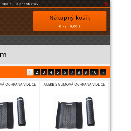
 ako 3000 produktov!
Nákupný košík
0 ks - 0,00 €
ám
1
2
3
4
5
6
7
8
9
10
»
VÁ OCHRANA VIDLICE
ACERBIS GUMOVÁ OCHRANA VIDLICE