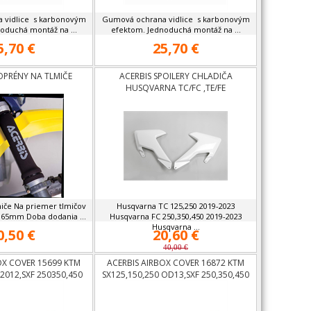
 vidlice s karbonovým
Gumová ochrana vidlice s karbonovým
oduchá montáž na ...
efektom. Jednoduchá montáž na ...
5,70 €
25,70 €
OPRÉNY NA TLMIČE
ACERBIS SPOILERY CHLADIČA
HUSQVARNA TC/FC ,TE/FE
iče Na priemer tlmičov
Husqvarna TC 125,250 2019-2023
65mm Doba dodania ...
Husqvarna FC 250,350,450 2019-2023
Husqvarna ...
0,50 €
20,60 €
40,00 €
OX COVER 15699 KTM
ACERBIS AIRBOX COVER 16872 KTM
 2012,SXF 250350,450
SX125,150,250 OD13,SXF 250,350,450
11-12,
OD13