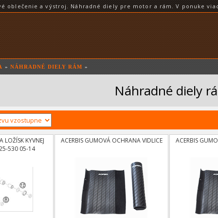
blečenie a výstroj. Náhradné diely pre motor a rám. V ponuke viac
A
»
NÁHRADNÉ DIELY RÁM
»
Náhradné diely r
 LOŽÍSK KYVNEJ
ACERBIS GUMOVÁ OCHRANA VIDLICE
ACERBIS GUMO
25-530 05-14