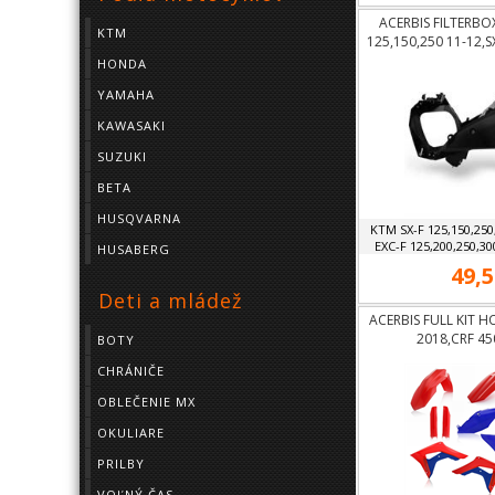
ACERBIS FILTERBO
KTM
125,150,250 11-12,S
12, EXC 125
HONDA
YAMAHA
KAWASAKI
SUZUKI
BETA
HUSQVARNA
KTM SX-F 125,150,250
EXC-F 125,200,250,300
HUSABERG
49,5
Deti a mládež
ACERBIS FULL KIT 
2018,CRF 45
BOTY
CHRÁNIČE
OBLEČENIE MX
OKULIARE
PRILBY
VOĽNÝ ČAS