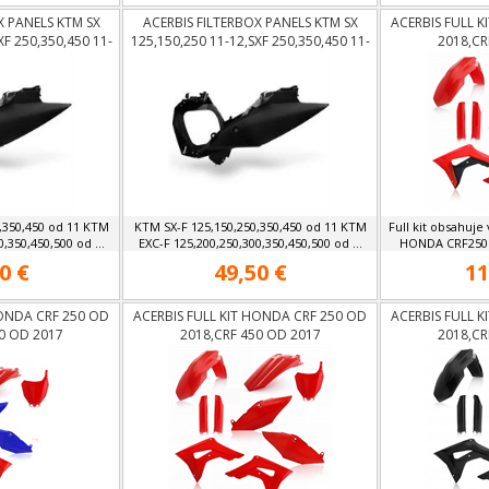
X PANELS KTM SX
ACERBIS FILTERBOX PANELS KTM SX
ACERBIS FULL 
XF 250,350,450 11-
125,150,250 11-12,SXF 250,350,450 11-
2018,CR
-500 12-13
12, EXC 125-500 12-13
,350,450 od 11 KTM
KTM SX-F 125,150,250,350,450 od 11 KTM
Full kit obsahuje
,350,450,500 od ...
EXC-F 125,200,250,300,350,450,500 od ...
HONDA CRF250 o
0 €
49,50 €
11
HONDA CRF 250 OD
ACERBIS FULL KIT HONDA CRF 250 OD
ACERBIS FULL 
0 OD 2017
2018,CRF 450 OD 2017
2018,CR