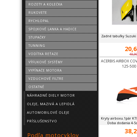
ROZETY A KOLEČKA
RUKOVETE
RYCHLOPAL
SPOJKOVÉ LANKA A HADICE
Zadné tabuľky Suzuk
STUPAČKY
TUNNING
20,6
VODÍTKA REŤAZE
40,0
ACERBIS AIRBOX COV
VÝFUKOVÉ SYSTÉMY
125-500
VYPÍNAČE MOTORA
VZDUCHOVÉ FILTRE
OSTATNÉ
NÁHRADNÉ DIELY MOTOR
OLEJE, MAZIVÁ A LEPIDLÁ
AUTOMOBILOVÉ OLEJE
Kryty airboxu.1pár KT
PRÍSLUŠENSTVO
Doba dodania 4-5dn
38,2
Podľa motocyklov