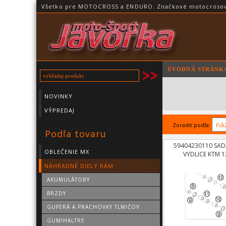
Všetko pre MOTOCROSS a ENDURO. Značkové motocrosové o
ÚVODNÁ STRÁNK
NOVINKY
VÝPREDAJ
Zoradiť podľa:
Podľa tovaru
59404230110 SADA
OBLEČENIE MX
VYDLICE KTM 1
NÁHRADNÉ DIELY RÁM
AKUMULÁTORY
BRZDY
GUFERÁ A PRACHOVKY TLMIČOV
GUMIHALTRE