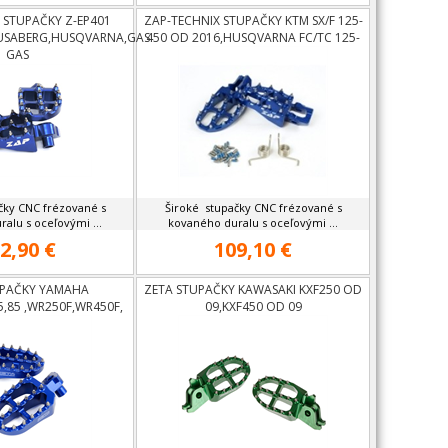
 STUPAČKY Z-EP401
ZAP-TECHNIX STUPAČKY KTM SX/F 125-
USABERG,HUSQVARNA,GAS
450 OD 2016,HUSQVARNA FC/TC 125-
GAS
450 OD 2016
čky CNC frézované s
Široké stupačky CNC frézované s
alu s oceľovými ...
kovaného duralu s oceľovými ...
2,90 €
109,10 €
UPAČKY YAMAHA
ZETA STUPAČKY KAWASAKI KXF250 OD
5,85 ,WR250F,WR450F,
09,KXF450 OD 09
,GASGAS