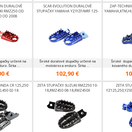
ON DURALOVÉ
SCAR EVOLUTION DURALOVÉ
ZAP-TECHNIX
KI RMZ250 OD
STUPAČKY YAMAHA YZ/YZF/WRF 125-
YAMAHA,KTM,H
0 OD 2008
450 OD 2000,GAS GAS
upačky určené na
Široké duralové stupačky určené na
Široké stupa
ro. Šírka ...
motokros a enduro. Šírka ...
kovaného dur
90 €
102,90 €
10
NDA CR 125,250
ZETA STUPAČKY SUZUKI RMZ250 10-
ZETA ST
0,450 02-18
18,RMZ450 08-18,RMZ450X
YZ125,250,YZ6
TM