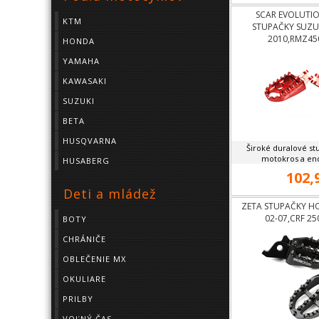
SCAR EVOLUTI
KTM
STUPAČKY SUZU
2010,RMZ45
HONDA
YAMAHA
KAWASAKI
SUZUKI
BETA
HUSQVARNA
Široké duralové st
motokros a endu
HUSABERG
102,
Deti a mládež
ZETA STUPAČKY HO
02-07,CRF 25
BOTY
CHRÁNIČE
OBLEČENIE MX
OKULIARE
PRILBY
VOĽNÝ ČAS