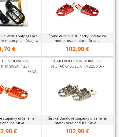
 DRC Wide Footpegs pre
Šroké duralové stupačky určené na
ro motocykle . Dizajn a
motokros a enduro. Šírka ...
...
1,70 €
102,90 €
UTION DURALOVÉ
SCAR EVOLUTION DURALOVÉ
KTM SX/SXF 125-
STUPAČKY SUZUKI RMZ250 07-
F 125-500,HUSQVARNA
09,RMZ450 05-07
vé stupačky určené na
Široké duralové stupačky určené na
 enduro. Šírka ...
motokros a enduro. Šírka ...
2,90 €
102,90 €