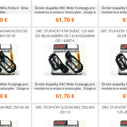
 MX a Enduro širka
Široké stupačky DRC Wide Footpegs pre
Široké stupačky
ka ...
motokros a enduro motocykle . Dizajn a
motokros a endu
...
0 €
61,70 €
6
ASAKI KX250 OD
DRC STUPAČKY KTM SX/EXC 125-690
DRC STUPAČKY S
450 OD 05
OD 98,HUSABERG 00-13,HUSQVARNA
02,DR
OD 14,BETA
 Wide Footpegs pre
Široké stupačky DRC Wide Footpegs pre
Široké stupačky
tocykle . Dizajn a
motokros a enduro motocykle . Dizajn a
motokros a endu
...
0 €
61,70 €
6
KI RMZ 250 05-06
DRC STUPAČKY SUZUKI RMZ 250,450
DRC STUPAČKY
OD 10
125-4