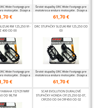
 DRC Wide Footpegs pre
Široké stupačky DRC Wide Footpegs pre
ro motocykle . Dizajn a
motokros a enduro motocykle . Dizajn a
...
...
1,70 €
61,70 €
UZUKI RM 125,250 91-
DRC STUPAČKY SUZUKI RM 125,250 OD
Z 400 OD 00
03
 DRC Wide Footpegs pre
Široké stupačky DRC Wide Footpegs pre
ro motocykle . Dizajn a
motokros a enduro motocykle . Dizajn a
...
...
1,70 €
61,70 €
 YAMAHA YZ/YZF/WRF
SCAR EVOLUTION DURALOVÉ
50 OD 98,TM
STUPAČKY HONDA CR125,250 02-07,
CRF250 OD 04 CRF450 OD 02