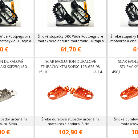
 Wide Footpegs pre
Široké stupačky DRC Wide Footpegs pre
Široké stupačky
tocykle . Dizajn a
motokros a enduro motocykle . Dizajn a
motokros a endu
...
0 €
61,70 €
6
ON DURALOVÉ
SCAR EVOLUTION DURALOVÉ
SCAR EVOL
KI KXF250,450
STUPAČKY KTM SX/EXC 125-625 98-
STUPAČKY 
15,HUSABERG 09-13,HUSQVARNA 14-
450,EXC/EXC-
15
upačky určené na
Šroké duralové stupačky určené na
Široké duralo
ro. Šírka ...
motokros a enduro. Šírka ...
motokros a
90 €
102,90 €
10