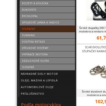
ROZETY A KOLEČKA
RUKOVETE
RYCHLOPAL
SPOJKOVÉ LANKA A HADICE
Široké stupačky DRC
STUPAČKY
motokros a enduro mo
...
TUNNING
61,7
VODÍTKA REŤAZE
SCAR EVOLUTI
VÝFUKOVÉ SYSTÉMY
STUPAČKY KAWASA
VYPÍNAČE MOTORA
VZDUCHOVÉ FILTRE
OSTATNÉ
NÁHRADNÉ DIELY MOTOR
OLEJE, MAZIVÁ A LEPIDLÁ
AUTOMOBILOVÉ OLEJE
Široké duralové st
PRÍSLUŠENSTVO
motokros a endu
102,
Podľa motocyklov