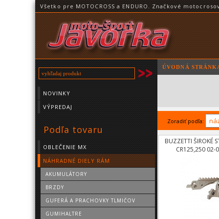
Všetko pre MOTOCROSS a ENDURO. Značkové motocrosové o
ÚVODNÁ STRÁNK
NOVINKY
VÝPREDAJ
Zoradiť podľa:
Podľa tovaru
BUZZETTI ŠIROKÉ 
OBLEČENIE MX
CR125,250 02-
04,CRF45
NÁHRADNÉ DIELY RÁM
AKUMULÁTORY
BRZDY
GUFERÁ A PRACHOVKY TLMIČOV
GUMIHALTRE