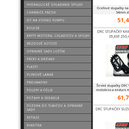
HYDRAULICKÉ OVLADANIE SPOJKY
Oceľové stupačky na
54mm dlž
CHRÁNIČE PÁČOK
51,4
KIT NA VODNÚ PUMPU
KOLESÁ
DRC STUPAČKY KAW
KRYTY MOTORA, CHLADIČOV A SPOJKY
05,KXF 250,
BRZDOVÉ KOTÚČE
OPRAVNÉ SADY LOŽÍSK
PÁČKY A DRŽIAKY
PLASTY
PLYNOVÉ LANKÁ
PNEUMATIKY
Široké stupačky DRC
motokros a enduro mo
POLEPY A FÓLIE
...
61,7
POŤAHY A SEDADLÁ
PÚZDRA DO TLMIČOV A OPRAVNÉ
DRC STUPAČKY SUZU
SADY
REŤAZE
RIADITKA