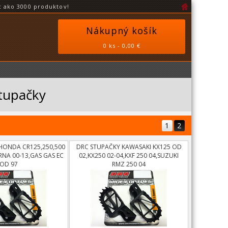
 ako 3000 produktov!
Nákupný košík
0 ks - 0,00 €
Stupačky
1
2
HONDA CR125,250,500
DRC STUPAČKY KAWASAKI KX125 OD
RNA 00-13,GAS GAS EC
02,KX250 02-04,KXF 250 04,SUZUKI
OD 97
RMZ 250 04