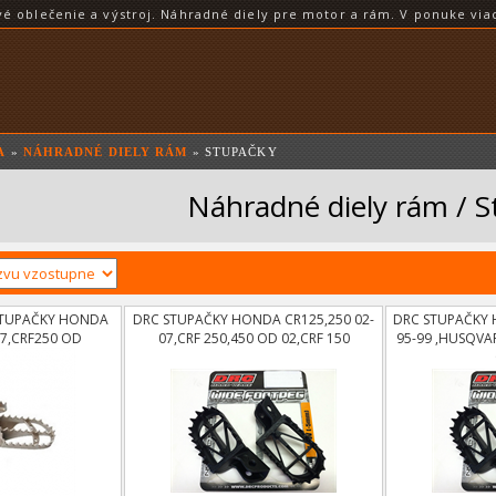
blečenie a výstroj. Náhradné diely pre motor a rám. V ponuke viac
A
»
NÁHRADNÉ DIELY RÁM
» STUPAČKY
Náhradné diely rám / 
STUPAČKY HONDA
DRC STUPAČKY HONDA CR125,250 02-
DRC STUPAČKY 
07,CRF250 OD
07,CRF 250,450 OD 02,CRF 150
95-99 ,HUSQVA
0 OD 02