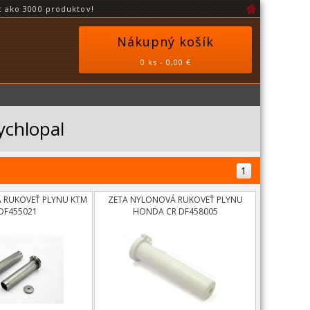
 ako 3000 produktov!
Nákupný košík
0 ks - 0,00 €
ychlopal
1
Á RUKOVEŤ PLYNU KTM
ZETA NYLONOVÁ RUKOVEŤ PLYNU
 DF455021
HONDA CR DF458005