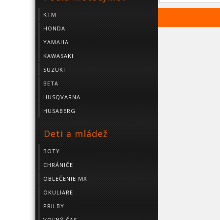
KTM
HONDA
YAMAHA
KAWASAKI
SUZUKI
BETA
HUSQVARNA
HUSABERG
Deti a mládež
BOTY
CHRÁNIČE
OBLEČENIE MX
OKULIARE
PRILBY
VOĽNÝ ČAS