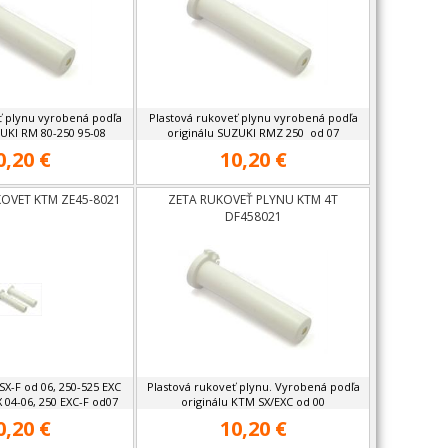
ť plynu vyrobená podľa
Plastová rukoveť plynu vyrobená podľa
ZUKI RM 80-250 95-08
originálu SUZUKI RMZ 250 od 07
0,20 €
10,20 €
KOVET KTM ZE45-8021
ZETA RUKOVEŤ PLYNU KTM 4T
DF458021
SX-F od 06, 250-525 EXC
Plastová rukoveť plynu. Vyrobená podľa
X 04-06, 250 EXC-F od07
originálu KTM SX/EXC od 00
0,20 €
10,20 €