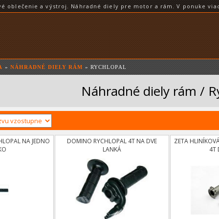
blečenie a výstroj. Náhradné diely pre motor a rám. V ponuke viac
A
»
NÁHRADNÉ DIELY RÁM
» RYCHLOPAL
Náhradné diely rám / R
HLOPAL NA JEDNO
DOMINO RYCHLOPAL 4T NA DVE
ZETA HLINÍKOV
KO
LANKÁ
4T