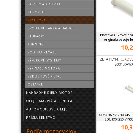
ROZETY A KOLEČKA
RUKOVETE
RYCHLOPAL
SPOJKOVÉ LANKA A HADICE
Plastová rukoveť pl
STUPAČKY
originálu pasuje l
TUNNING
10,2
VODÍTKA REŤAZE
ZETA PLYN. RUKOVE
VÝFUKOVÉ SYSTÉMY
8001,KAWA
VYPÍNAČE MOTORA
VZDUCHOVÉ FILTRE
OSTATNÉ
NÁHRADNÉ DIELY MOTOR
OLEJE, MAZIVÁ A LEPIDLÁ
AUTOMOBILOVÉ OLEJE
YAMAHA YZ 250F/450F
PRÍSLUŠENSTVO
250, KXF 250 VYR
10,3
Podľa motocyklov