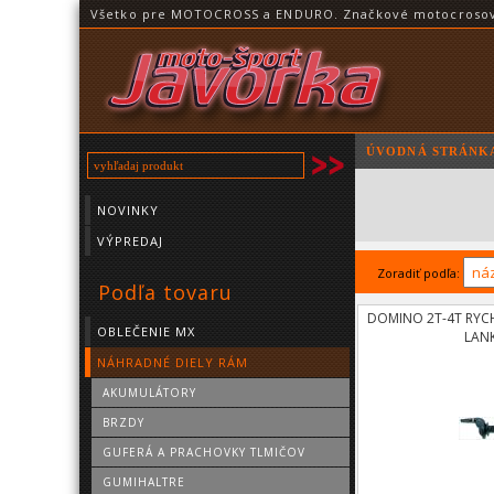
Všetko pre MOTOCROSS a ENDURO. Značkové motocrosové o
ÚVODNÁ STRÁNK
NOVINKY
VÝPREDAJ
Zoradiť podľa:
Podľa tovaru
DOMINO 2T-4T RYC
OBLEČENIE MX
LAN
NÁHRADNÉ DIELY RÁM
AKUMULÁTORY
BRZDY
GUFERÁ A PRACHOVKY TLMIČOV
GUMIHALTRE