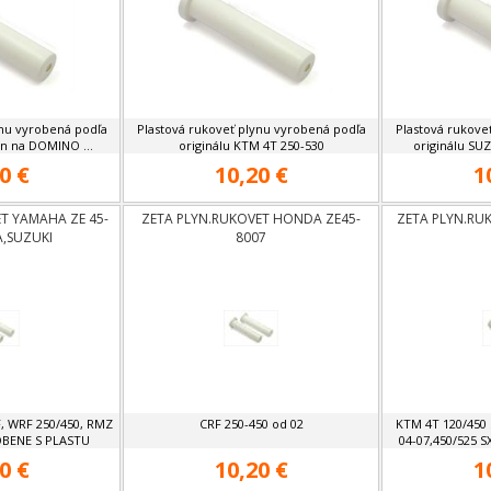
ynu vyrobená podľa
Plastová rukoveť plynu vyrobená podľa
Plastová rukove
en na DOMINO ...
originálu KTM 4T 250-530
originálu SU
0 €
10,20 €
1
T YAMAHA ZE 45-
ZETA PLYN.RUKOVET HONDA ZE45-
ZETA PLYN.RU
,SUZUKI
8007
, WRF 250/450, RMZ
CRF 250-450 od 02
KTM 4T 120/450 
OBENE S PLASTU
04-07,450/525 S
0 €
10,20 €
1