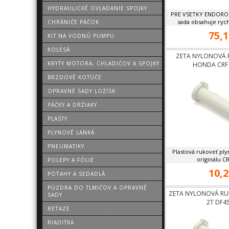
HYDRAULICKÉ OVLADANIE SPOJKY
PRE VSETKY ENDORO
sada obsahuje rych
CHRÁNIČE PÁČOK
75,1
KIT NA VODNÚ PUMPU
KOLESÁ
ZETA NYLONOVÁ 
KRYTY MOTORA, CHLADIČOV A SPOJKY
HONDA CRF
BRZDOVÉ KOTÚČE
OPRAVNÉ SADY LOŽÍSK
PÁČKY A DRŽIAKY
PLASTY
PLYNOVÉ LANKÁ
PNEUMATIKY
Plastová rukoveť pl
originálu C
POLEPY A FÓLIE
10,2
POŤAHY A SEDADLÁ
PÚZDRA DO TLMIČOV A OPRAVNÉ
ZETA NYLONOVÁ RU
SADY
2T DF4
REŤAZE
RIADITKA