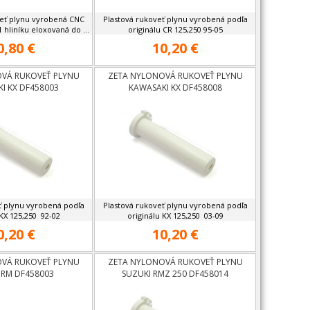
eť plynu vyrobená CNC
Plastová rukoveť plynu vyrobená podľa
 hliníku eloxovaná do ...
originálu CR 125,250 95-05
0,80 €
10,20 €
VÁ RUKOVEŤ PLYNU
ZETA NYLONOVÁ RUKOVEŤ PLYNU
I KX DF458003
KAWASAKI KX DF458008
ť plynu vyrobená podľa
Plastová rukoveť plynu vyrobená podľa
 KX 125,250 92-02
originálu KX 125,250 03-09
0,20 €
10,20 €
VÁ RUKOVEŤ PLYNU
ZETA NYLONOVÁ RUKOVEŤ PLYNU
 RM DF458003
SUZUKI RMZ 250 DF458014