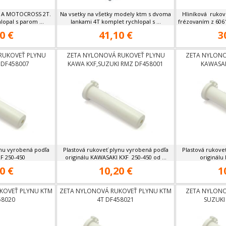
 A MOTOCROSS 2T.
Na vsetky na všetky modely ktm s dvoma
Hliníková rukov
lopal s parom ...
lankami 4T komplet rychlopal s ...
frézovaním z 6061
0 €
41,10 €
3
RUKOVEŤ PLYNU
ZETA NYLONOVÁ RUKOVEŤ PLYNU
ZETA NYLONO
 DF458007
KAWA KXF,SUZUKI RMZ DF458001
KAWASAK
ynu vyrobená podľa
Plastová rukoveť plynu vyrobená podľa
Plastová rukove
RF 250-450
originálu KAWASAKI KXF 250-450 od ...
originálu
0 €
10,20 €
1
KOVEŤ PLYNU KTM
ZETA NYLONOVÁ RUKOVEŤ PLYNU KTM
ZETA NYLONO
58020
4T DF458021
SUZUKI