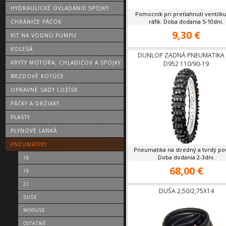
HYDRAULICKÉ OVLADANIE SPOJKY
Pomocník pri preťiahnutí ventilk
ráfik. Doba dodania 5-10dní.
CHRÁNIČE PÁČOK
9,30 €
KIT NA VODNÚ PUMPU
KOLESÁ
DUNLOP ZADNÁ PNEUMATIKA
KRYTY MOTORA, CHLADIČOV A SPOJKY
D952 110/90-19
BRZDOVÉ KOTÚČE
OPRAVNÉ SADY LOŽÍSK
PÁČKY A DRŽIAKY
PLASTY
PLYNOVÉ LANKÁ
PNEUMATIKY
Pneumatika na stredný a tvrdý po
Doba dodania 2-3dni.
18
68,00 €
19
21
DUŠA 2,50/2,75X14
DUŠE
MOOUSE
OSTATNÉ