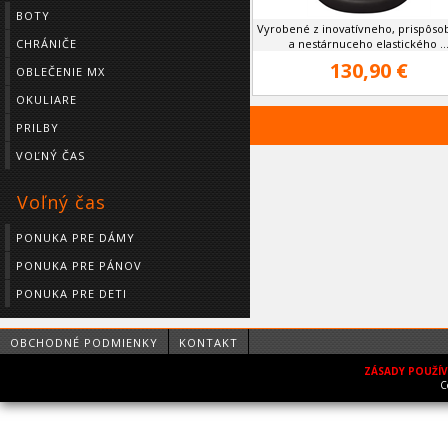
BOTY
Vyrobené z inovatívneho, prispôso
CHRÁNIČE
a nestárnuceho elastického ..
130,90 €
OBLEČENIE MX
OKULIARE
PRILBY
VOĽNÝ ČAS
Voľný čas
PONUKA PRE DÁMY
PONUKA PRE PÁNOV
PONUKA PRE DETI
OBCHODNÉ PODMIENKY
KONTAKT
ZÁSADY POUŽÍ
C