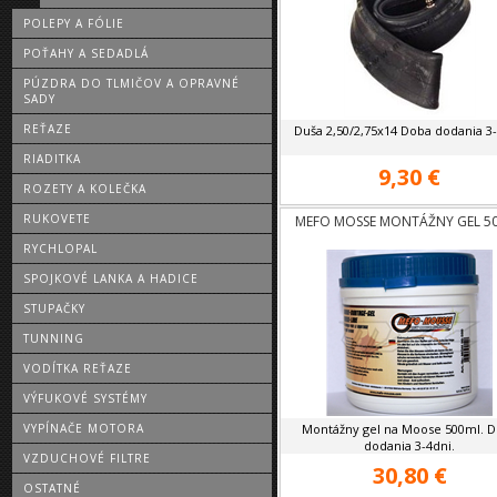
POLEPY A FÓLIE
POŤAHY A SEDADLÁ
PÚZDRA DO TLMIČOV A OPRAVNÉ
SADY
REŤAZE
Duša 2,50/2,75x14 Doba dodania 3-
RIADITKA
9,30 €
ROZETY A KOLEČKA
RUKOVETE
MEFO MOSSE MONTÁŽNY GEL 5
RYCHLOPAL
SPOJKOVÉ LANKA A HADICE
STUPAČKY
TUNNING
VODÍTKA REŤAZE
VÝFUKOVÉ SYSTÉMY
VYPÍNAČE MOTORA
Montážny gel na Moose 500ml. 
dodania 3-4dni.
VZDUCHOVÉ FILTRE
30,80 €
OSTATNÉ