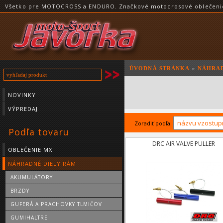
Všetko pre MOTOCROSS a ENDURO. Značkové motocrosové oblečenie a
ÚVODNÁ STRÁNKA
»
NÁHRAD
NOVINKY
VÝPREDAJ
Zoradiť podľa:
Podľa tovaru
DRC AIR VALVE PULLER
OBLEČENIE MX
NÁHRADNÉ DIELY RÁM
AKUMULÁTORY
BRZDY
GUFERÁ A PRACHOVKY TLMIČOV
GUMIHALTRE