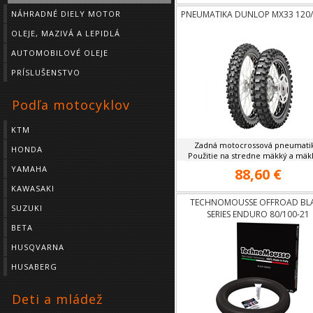
NÁHRADNÉ DIELY MOTOR
PNEUMATIKA DUNLOP MX33 120/
OLEJE, MAZIVÁ A LEPIDLÁ
AUTOMOBILOVÉ OLEJE
PRÍSLUŠENSTVO
Podľa motocyklov
KTM
Zadná motocrossová pneumatik
HONDA
Použitie na stredne mäkký a mäkký
YAMAHA
88,60 €
KAWASAKI
TECHNOMOUSSE OFFROAD BL
SUZUKI
SERIES ENDURO 80/100-21
BETA
HUSQVARNA
HUSABERG
Deti a mládež