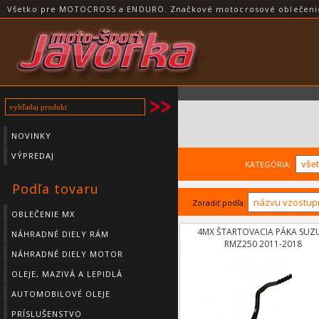
Všetko pre MOTOCROSS a ENDURO. Značkové motocrosové oblečenie a
NOVINKY
VÝPREDAJ
KATEGÓRIA:
Podľa tovaru
Zoradiť podľa:
OBLEČENIE MX
4MX ŠTARTOVACIA PÁKA SUZU
NÁHRADNÉ DIELY RÁM
RMZ250 2011-2018
NÁHRADNÉ DIELY MOTOR
OLEJE, MAZIVÁ A LEPIDLÁ
AUTOMOBILOVÉ OLEJE
PRÍSLUŠENSTVO