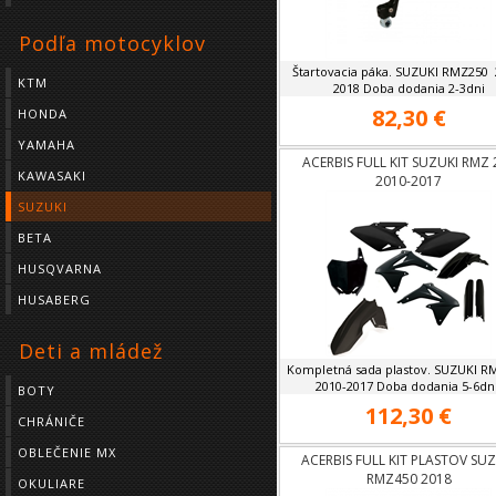
Podľa motocyklov
Štartovacia páka. SUZUKI RMZ250 
KTM
2018 Doba dodania 2-3dni
82,30 €
HONDA
YAMAHA
ACERBIS FULL KIT SUZUKI RMZ 
KAWASAKI
2010-2017
SUZUKI
BETA
HUSQVARNA
HUSABERG
Deti a mládež
Kompletná sada plastov. SUZUKI R
2010-2017 Doba dodania 5-6dní
BOTY
112,30 €
CHRÁNIČE
OBLEČENIE MX
ACERBIS FULL KIT PLASTOV SUZ
RMZ450 2018
OKULIARE