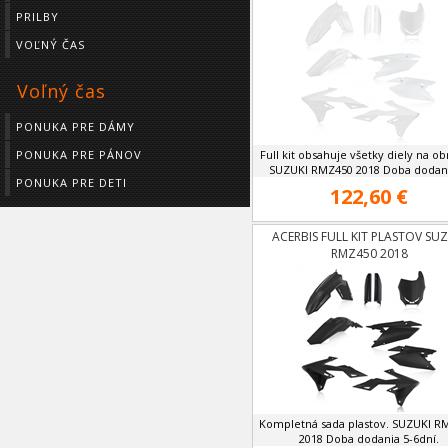
PRILBY
VOĽNÝ ČAS
Voľný čas
PONUKA PRE DÁMY
PONUKA PRE PÁNOV
Full kit obsahuje všetky diely na ob
SUZUKI RMZ450 2018 Doba dodania
PONUKA PRE DETI
122,60 €
ACERBIS FULL KIT PLASTOV SUZ
RMZ450 2018
Kompletná sada plastov. SUZUKI R
2018 Doba dodania 5-6dní.