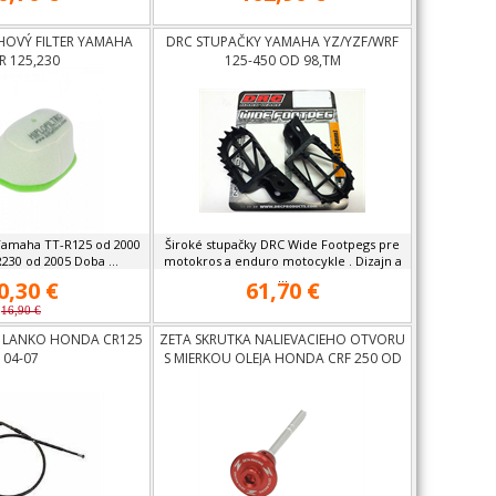
HOVÝ FILTER YAMAHA
DRC STUPAČKY YAMAHA YZ/YZF/WRF
R 125,230
125-450 OD 98,TM
 Yamaha TT-R125 od 2000
Široké stupačky DRC Wide Footpegs pre
30 od 2005 Doba ...
motokros a enduro motocykle . Dizajn a
...
0,30 €
61,70 €
16,90 €
É LANKO HONDA CR125
ZETA SKRUTKA NALIEVACIEHO OTVORU
04-07
S MIERKOU OLEJA HONDA CRF 250 OD
10