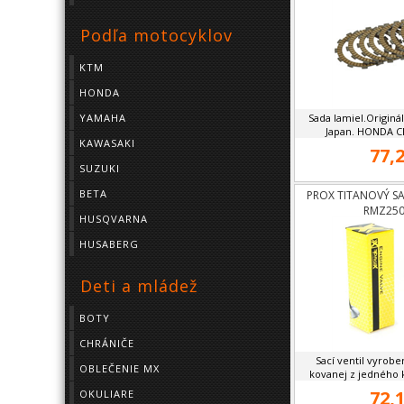
Podľa motocyklov
KTM
HONDA
YAMAHA
Sada lamiel.Originá
Japan. HONDA CR
KAWASAKI
77,2
SUZUKI
BETA
PROX TITANOVÝ SA
RMZ250
HUSQVARNA
HUSABERG
Deti a mládež
BOTY
CHRÁNIČE
Sací ventil vyroben
OBLEČENIE MX
kovanej z jedného k
72,1
OKULIARE