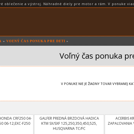
blečenie a výstroj. Náhradné diely pre motor a rám. V ponuke viac
A
»
VOĽNÝ ČAS PONUKA PRE DETI
»
Voľný čas ponuka pre
V PONUKE NIE JE ŽIADNY TOVAR VYBRANEJ KA
HONDA CRF250 04-
GALFER PREDNÁ BRZDOVÁ HADICA
ACERBIS K
50 06-12,EXC-F250
KTM SX/SXF 125,250,350,450,525,
ZAPAĽOVANIA 
13
HUSQVARNA TC/FC