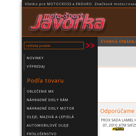
Všetko pre MOTOCROSS a ENDURO. Značkové motocrosové o
ÚVODNÁ STRÁNK
NOVINKY
VÝPREDAJ
Podľa tovaru
OBLEČENIE MX
NÁHRADNÉ DIELY RÁM
NÁHRADNÉ DIELY MOTOR
Odporúčame
OLEJE, MAZIVÁ A LEPIDLÁ
PROX SADA LAMIEL 
07, 2010 ,KTM SXF2
AUTOMOBILOVÉ OLEJE
06-
PRÍSLUŠENSTVO