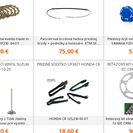
lna kvalita made in
Pancierová brzdová hadica prednej
Plastový kryt ve
F250 04-07, ...
brzdy + podložky a holendre. KTM SX ...
YAMAHA YZF45
0 €
75,00 €
5
CÍ VENTIL SUZUKI
PREDNÉ VODÍTKO UF3671 HONDA CR
REŤAZOVÝ KIT 
 10-20
07, CR
ý z Ti3Al zliatiny
HONDA CR 125,250 00-07
Reťazový kit obsa
usu pre vysokú ...
čz 520 ORM -
0 €
18,60 €
9