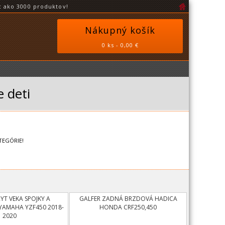
 ako 3000 produktov!
Nákupný košík
0 ks - 0,00 €
 deti
TEGÓRIE!
RYT VEKA SPOJKY A
GALFER ZADNÁ BRZDOVÁ HADICA
YAMAHA YZF450 2018-
HONDA CRF250,450
2020