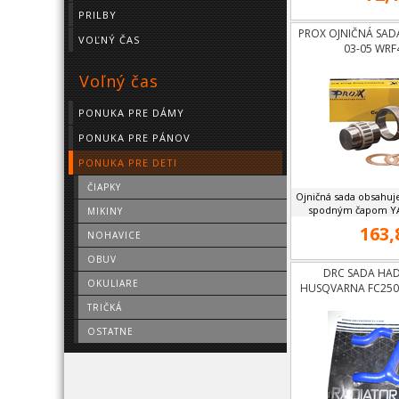
PRILBY
PROX OJNIČNÁ SAD
VOĽNÝ ČAS
03-05 WRF
Voľný čas
PONUKA PRE DÁMY
PONUKA PRE PÁNOV
PONUKA PRE DETI
ČIAPKY
Ojničná sada obsahuje
spodným čapom YA
MIKINY
163,
NOHAVICE
OBUV
DRC SADA HAD
OKULIARE
HUSQVARNA FC250,
TRIČKÁ
OSTATNE