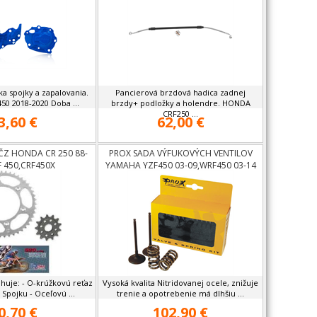
ka spojky a zapalovania.
Pancierová brzdová hadica zadnej
0 2018-2020 Doba ...
brzdy+ podložky a holendre. HONDA
CRF250 ...
3,60 €
62,00 €
ČZ HONDA CR 250 88-
PROX SADA VÝFUKOVÝCH VENTILOV
F 450,CRF450X
YAMAHA YZF450 03-09,WRF450 03-14
huje: - O-krúžkovú reťaz
Vysoká kvalita Nitridovanej ocele, znižuje
 Spojku - Oceľovú ...
trenie a opotrebenie má dlhšiu ...
0,70 €
102,90 €