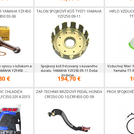
A YAMAHA YZF450
TALON SPOJKOVÝ KOŠ TY071 YAMAHA
HIFLO VZDUC
450 03-06
YZF250 09-11
TT
 ojnicu s ložiskom a
Spojkový koš frézovaný s kovaného
Vzduchvý filter
MAHA YZF450 ...
duralu. YAMAHA YZF250 09-11 Doba
Yamaha TT-R2
dodania ...
80 €
194,70 €
1
IC CHLADIČA
ZAP-TECHNIX BRZDOVÝ PEDÁL HONDA
PROX SPOJKOV
FC350 2014-2015
CRF250 OD 10,CRF450 OD 09