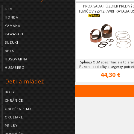
PROX SADA PÚZDIER PREDNÝ
KTM
TLMIČOV YZ/YZF/WRF KAYABA U
HONDA
YAMAHA
KAWASAKI
SUZUKI
BETA
HUSQVARNA
Spĺňajú OEM špecifikácie a tolera
Puzdra, podložky a segerky potreb
HUSABERG
44,30 €
Deti a mládež
BOTY
CHRÁNIČE
OBLEČENIE MX
OKULIARE
PRILBY
VOĽNÝ ČAS