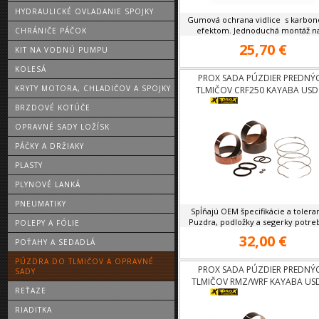
HYDRAULICKÉ OVLADANIE SPOJKY
Gumová ochrana vidlice s karbo
efektom. Jednoduchá montáž na 
CHRÁNIČE PÁČOK
25,70 €
KIT NA VODNÚ PUMPU
KOLESÁ
PROX SADA PÚZDIER PREDNÝ
KRYTY MOTORA, CHLADIČOV A SPOJKY
TLMIČOV CRF250 KAYABA USD
BRZDOVÉ KOTÚČE
OPRAVNÉ SADY LOŽÍSK
PÁČKY A DRŽIAKY
PLASTY
PLYNOVÉ LANKÁ
PNEUMATIKY
Spĺňajú OEM špecifikácie a tolera
Puzdra, podložky a segerky potreb
POLEPY A FÓLIE
32,00 €
POŤAHY A SEDADLÁ
PÚZDRA DO TLMIČOV A OPRAVNÉ
PROX SADA PÚZDIER PREDNÝ
SADY
TLMIČOV RMZ/WRF KAYABA US
REŤAZE
RIADITKA