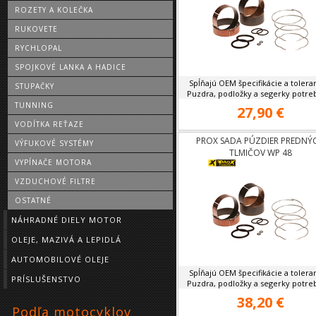
ROZETY A KOLEČKA
RUKOVETE
RYCHLOPAL
SPOJKOVÉ LANKA A HADICE
Spĺňajú OEM špecifikácie a tolera
STUPAČKY
Puzdra, podložky a segerky potreb
TUNNING
27,90 €
VODÍTKA REŤAZE
PROX SADA PÚZDIER PREDNÝ
VÝFUKOVÉ SYSTÉMY
TLMIČOV WP 48
VYPÍNAČE MOTORA
VZDUCHOVÉ FILTRE
OSTATNÉ
NÁHRADNÉ DIELY MOTOR
OLEJE, MAZIVÁ A LEPIDLÁ
AUTOMOBILOVÉ OLEJE
Spĺňajú OEM špecifikácie a tolera
PRÍSLUŠENSTVO
Puzdra, podložky a segerky potreb
38,20 €
Podľa motocyklov