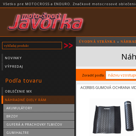
Všetko pre MOTOCROSS a ENDURO. Značkové motocrosové oblečenie a
ÚVODNÁ STRÁNKA
»
NÁHRAD
Náh
NOVINKY
VÝPREDAJ
Zoradiť podľa:
Podľa tovaru
ACERBIS GUMOVÁ OCHRANA VID
OBLEČENIE MX
NÁHRADNÉ DIELY RÁM
AKUMULÁTORY
BRZDY
GUFERÁ A PRACHOVKY TLMIČOV
GUMIHALTRE