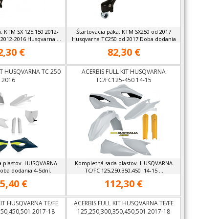
a. KTM SX 125,150 2012-
Štartovacia páka. KTM SX250 od 2017
 2012-2016 Husqvarna ...
Husqvarna TC250 od 2017 Doba dodania
...
2,30 €
82,30 €
KIT HUSQVARNA TC 250
ACERBIS FULL KIT HUSQVARNA
2016
TC/FC125-450 14-15
a plastov. HUSQVARNA
Kompletná sada plastov. HUSQVARNA
oba dodania 4-5dní.
TC/FC 125,250,350,450 14-15 ...
5,40 €
112,30 €
KIT HUSQVARNA TE/FE
ACERBIS FULL KIT HUSQVARNA TE/FE
350,450,501 2017-18
125,250,300,350,450,501 2017-18