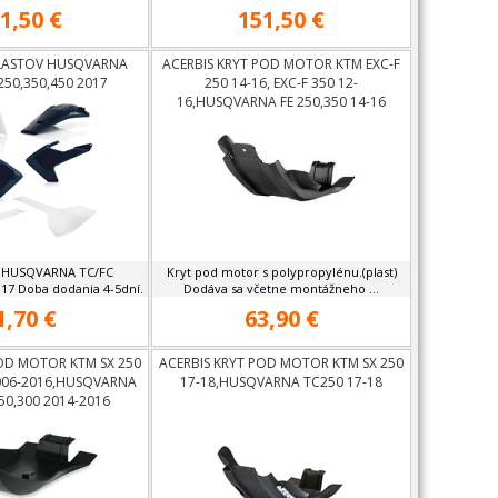
1,50 €
151,50 €
 PLASTOV HUSQVARNA
ACERBIS KRYT POD MOTOR KTM EXC-F
250,350,450 2017
250 14-16, EXC-F 350 12-
16,HUSQVARNA FE 250,350 14-16
v HUSQVARNA TC/FC
Kryt pod motor s polypropylénu.(plast)
017 Doba dodania 4-5dní.
Dodáva sa včetne montážneho ...
1,70 €
63,90 €
POD MOTOR KTM SX 250
ACERBIS KRYT POD MOTOR KTM SX 250
2006-2016,HUSQVARNA
17-18,HUSQVARNA TC250 17-18
50,300 2014-2016