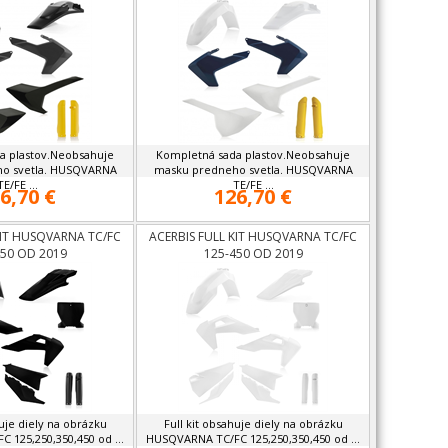
a plastov.Neobsahuje
Kompletná sada plastov.Neobsahuje
o svetla. HUSQVARNA
masku predneho svetla. HUSQVARNA
TE/FE ...
TE/FE ...
6,70 €
126,70 €
KIT HUSQVARNA TC/FC
ACERBIS FULL KIT HUSQVARNA TC/FC
450 OD 2019
125-450 OD 2019
huje diely na obrázku
Full kit obsahuje diely na obrázku
 125,250,350,450 od ...
HUSQVARNA TC/FC 125,250,350,450 od ...