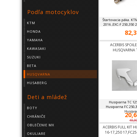
Podľa motocyklov
Štartovacia páka. KT
KTM
2016 ,EXC-F 250,350 2
82,3
HONDA
YAMAHA
ACERBIS SPOIL
KAWASAKI
HUSQVARNA TC
SUZUKI
BETA
HUSQVARNA
HUSABERG
Deti a mládež
Husqvarna TC 125
Husqvarna FC 250,3
BOTY
Husqvar
20,6
CHRÁNIČE
40,0
OBLEČENIE MX
ACERBIS FULL KIT 
16-17,250 17,FC25
OKULIARE