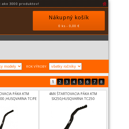
 ako 3000 produktov!
Nákupný košík
0 ks - 0,00 €
ROK VÝROBY:
1
2
3
4
5
6
7
8
OVACIA PÁKA KTM
4MX ŠTARTOVACIA PÁKA KTM
200 ,HUSQVARNA TC/FE
SX250,HUSQVARNA TC250
125,150