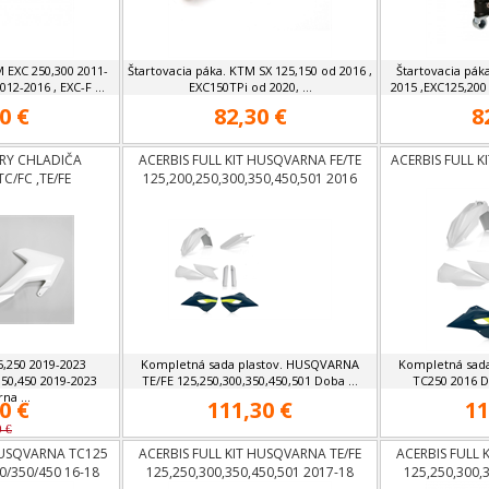
M EXC 250,300 2011-
Štartovacia páka. KTM SX 125,150 od 2016 ,
Štartovacia pák
012-2016 , EXC-F ...
EXC150TPi od 2020, ...
2015 ,EXC125,200
0 €
82,30 €
8
ERY CHLADIČA
ACERBIS FULL KIT HUSQVARNA FE/TE
ACERBIS FULL 
/FC ,TE/FE
125,200,250,300,350,450,501 2016
,250 2019-2023
Kompletná sada plastov. HUSQVARNA
Kompletná sad
50,450 2019-2023
TE/FE 125,250,300,350,450,501 Doba ...
TC250 2016 D
na ...
0 €
111,30 €
11
0 €
HUSQVARNA TC125
ACERBIS FULL KIT HUSQVARNA TE/FE
ACERBIS FULL 
0/350/450 16-18
125,250,300,350,450,501 2017-18
125,250,300,