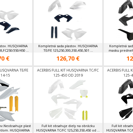
astov. HUSQVARNA
Kompletná sada plastov. HUSQVARNA
Kompletná sad
8,FC250/350/450 ...
TE/FE 125,250,300,350,450,501 ...
masku predneh
70 €
126,70 €
12
HUSQVARNA TE/FE
ACERBIS FULL KIT HUSQVARNA TC/FC
ACERBIS FULL 
 14-15
125-450 OD 2019
125-
ov.Neobsahuje plast
Full kit obsahuje diely na obrázku
Full kit obsa
vetlom. HUSQVARNA
HUSQVARNA TC/FC 125,250,350,450 od ...
HUSQVARNA TC/FC