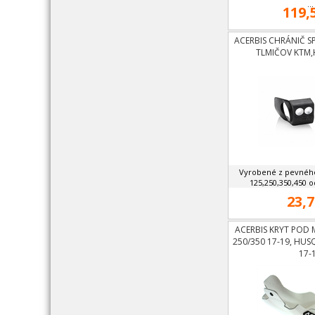
...
119,
ACERBIS CHRÁNIČ 
TLMIČOV KTM
Vyrobené z pevného
125,250,350,450 o
23,7
ACERBIS KRYT POD 
250/350 17-19, HUS
17-