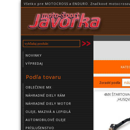
Všetko pre MOTOCROSS a ENDURO. Značkové motocrosové o
NOVINKY
VÝPREDAJ
KATE
Podľa tovaru
Zoradiť podľa:
OBLEČENIE MX
4MX ŠTARTOVAC
NÁHRADNÉ DIELY RÁM
,HUSQ
NÁHRADNÉ DIELY MOTOR
OLEJE, MAZIVÁ A LEPIDLÁ
AUTOMOBILOVÉ OLEJE
PRÍSLUŠENSTVO