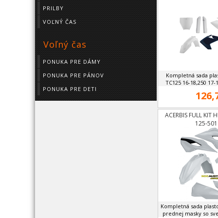
PRILBY
VOĽNÝ ČAS
Voľný čas
PONUKA PRE DÁMY
PONUKA PRE PÁNOV
Kompletná sada pl
TC125 16-18,250 17-1
PONUKA PRE DETI
126,
ACERBIS FULL KIT 
125-501
Kompletná sada plast
prednej masky so s