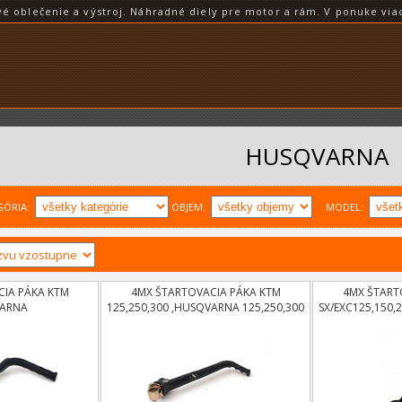
blečenie a výstroj. Náhradné diely pre motor a rám. V ponuke viac
HUSQVARNA
GÓRIA:
OBJEM:
MODEL:
IA PÁKA KTM
4MX ŠTARTOVACIA PÁKA KTM
4MX ŠTART
VARNA
125,250,300 ,HUSQVARNA 125,250,300
SX/EXC125,150,