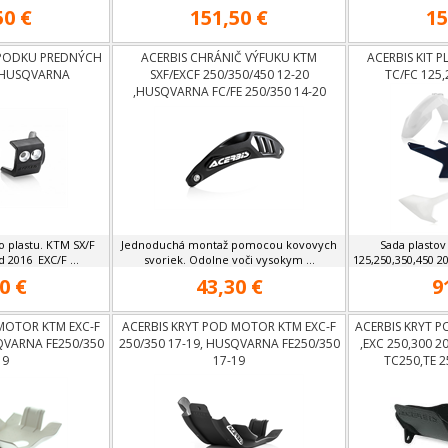
50 €
151,50 €
15
SPODKU PREDNÝCH
ACERBIS CHRÁNIČ VÝFUKU KTM
ACERBIS KIT
,HUSQVARNA
SXF/EXCF 250/350/450 12-20
TC/FC 125,
,HUSQVARNA FC/FE 250/350 14-20
 plastu. KTM SX/F
Jednoduchá montaž pomocou kovovych
Sada plasto
d 2016 EXC/F ...
svoriek. Odolne voči vysokym ...
125,250,350,450 2
0 €
43,30 €
9
MOTOR KTM EXC-F
ACERBIS KRYT POD MOTOR KTM EXC-F
ACERBIS KRYT 
QVARNA FE250/350
250/350 17-19, HUSQVARNA FE250/350
,EXC 250,300 
19
17-19
TC250,TE 2