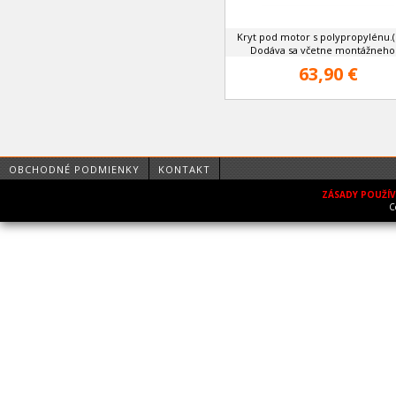
Kryt pod motor s polypropylénu.(p
Dodáva sa včetne montážneho .
63,90 €
OBCHODNÉ PODMIENKY
KONTAKT
ZÁSADY POUŽÍ
C