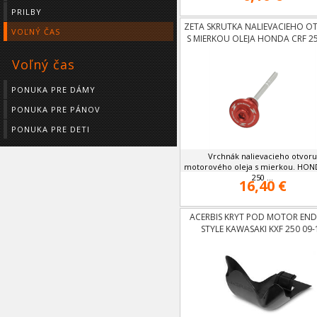
PRILBY
ZETA SKRUTKA NALIEVACIEHO O
VOĽNÝ ČAS
S MIERKOU OLEJA HONDA CRF 25
09
Voľný čas
PONUKA PRE DÁMY
PONUKA PRE PÁNOV
PONUKA PRE DETI
Vrchnák nalievacieho otvoru
motorového oleja s mierkou. HON
250 ...
16,40 €
ACERBIS KRYT POD MOTOR EN
STYLE KAWASAKI KXF 250 09-