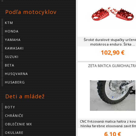
Podľa motocyklov
KTM
HONDA
YAMAHA
Široké duralové stupačky určen
motokros a enduro. Šírka ...
KAWASAKI
102,90 €
SUZUKI
BETA
ZETA MATICA GUMOHALTR
HUSQVARNA
HUSABERG
Deti a mládež
BOTY
CHRÁNIČE
CNC frézovaná matica haltra z ko
OBLEČENIE MX
hliníka farebne eloxovaná zavit 8
6,10 €
OKULIARE