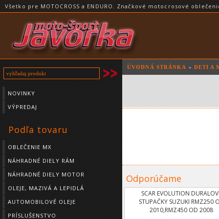
Všetko pre MOTOCROSS a ENDURO. Značkové motocrosové oblečenie a
ÚVODNÁ STRÁNKA
»
DETI A
NOVINKY
VÝPREDAJ
Podľa tovaru
OBLEČENIE MX
NÁHRADNÉ DIELY RÁM
NÁHRADNÉ DIELY MOTOR
Odporúčame
OLEJE, MAZIVÁ A LEPIDLÁ
SCAR EVOLUTION DURALOV
STUPAČKY SUZUKI RMZ250 
AUTOMOBILOVÉ OLEJE
2010,RMZ450 OD 2008
PRÍSLUŠENSTVO