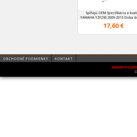
Spĺňajú OEM špecifikáciu a kvali
YAMAHA YZF250 2009-2013 Doba d
...
17,60 €
OBCHODNÉ PODMIENKY
KONTAKT
ZÁSADY POUŽÍ
C