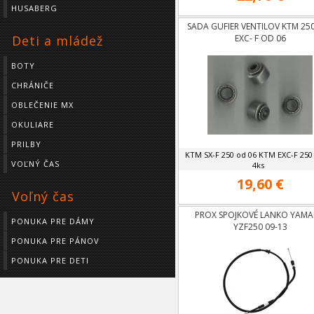
HUSABERG
SADA GUFIER VENTILOV KTM 250
Deti a mládež
EXC- F OD 06
BOTY
CHRÁNIČE
OBLEČENIE MX
OKULIARE
PRILBY
KTM SX-F 250 od 06 KTM EXC-F 250
VOĽNÝ ČAS
4ks
19,60 €
Voľný čas
PROX SPOJKOVÉ LANKO YAM
PONUKA PRE DÁMY
YZF250 09-13
PONUKA PRE PÁNOV
PONUKA PRE DETI