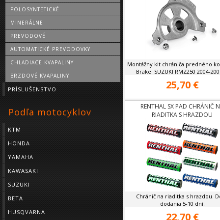
POLOSYNTETICKÉ
MINERÁLNE
PREVODOVÉ
AUTOMATICKÉ PREVODOVKY
CHLADIACE KVAPALINY
Montážny kit chrániča predného ko
Brake. SUZUKI RMZ250 2004-2006
BRZDOVÉ KVAPALINY
25,70 €
PRÍSLUŠENSTVO
RENTHAL SX PAD CHRÁNIČ 
Podľa motocyklov
RIADITKA S HRAZDOU
KTM
HONDA
YAMAHA
KAWASAKI
SUZUKI
Chránič na riaditka s hrazdou. 
BETA
dodania 5-10 dní.
HUSQVARNA
22,70 €