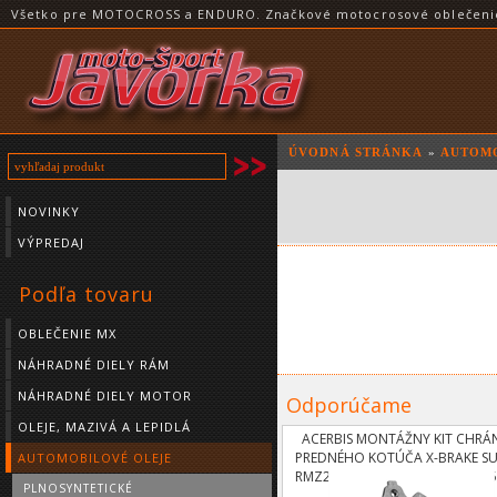
Všetko pre MOTOCROSS a ENDURO. Značkové motocrosové oblečenie a
ÚVODNÁ STRÁNKA
»
AUTOMO
NOVINKY
VÝPREDAJ
Podľa tovaru
OBLEČENIE MX
NÁHRADNÉ DIELY RÁM
NÁHRADNÉ DIELY MOTOR
Odporúčame
OLEJE, MAZIVÁ A LEPIDLÁ
ACERBIS MONTÁŽNY KIT CHRÁ
PREDNÉHO KOTÚČA X-BRAKE SU
AUTOMOBILOVÉ OLEJE
RMZ250 04-06, KAWASAKI KXF25
PLNOSYNTETICKÉ
05