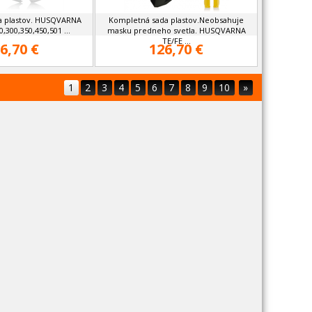
a plastov. HUSQVARNA
Kompletná sada plastov.Neobsahuje
,300,350,450,501 ...
masku predneho svetla. HUSQVARNA
TE/FE ...
6,70 €
126,70 €
1
2
3
4
5
6
7
8
9
10
»