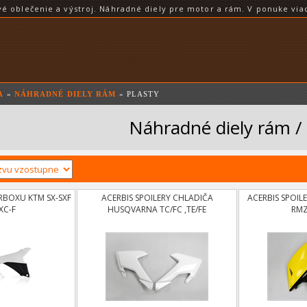
blečenie a výstroj. Náhradné diely pre motor a rám. V ponuke viac
A
»
NÁHRADNÉ DIELY RÁM
» PLASTY
Náhradné diely rám / 
ERBOXU KTM SX-SXF
ACERBIS SPOILERY CHLADIČA
ACERBIS SPOIL
XC-F
HUSQVARNA TC/FC ,TE/FE
RMZ