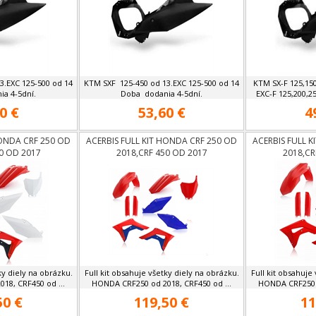
3.EXC 125-500 od 14
KTM SXF 125-450 od 13.EXC 125-500 od 14
KTM SX-F 125,15
a 4-5dní.
Doba dodania 4-5dní.
EXC-F 125,200,25
0 €
53,60 €
4
HONDA CRF 250 OD
ACERBIS FULL KIT HONDA CRF 250 OD
ACERBIS FULL 
0 OD 2017
2018,CRF 450 OD 2017
2018,CR
ky diely na obrázku.
Full kit obsahuje všetky diely na obrázku.
Full kit obsahuje
18, CRF450 od ...
HONDA CRF250 od 2018, CRF450 od ...
HONDA CRF250 o
50 €
119,50 €
11