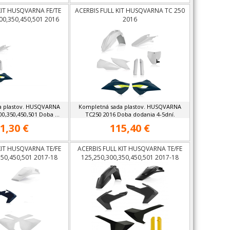
KIT HUSQVARNA FE/TE
ACERBIS FULL KIT HUSQVARNA TC 250
00,350,450,501 2016
2016
a plastov. HUSQVARNA
Kompletná sada plastov. HUSQVARNA
00,350,450,501 Doba ...
TC250 2016 Doba dodania 4-5dní.
1,30 €
115,40 €
KIT HUSQVARNA TE/FE
ACERBIS FULL KIT HUSQVARNA TE/FE
350,450,501 2017-18
125,250,300,350,450,501 2017-18