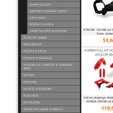
ZADNÝ BLATNÍK
ZÁSTERKA ZADNÉHO TLMIČA
KRYTY RÁMU
MIEŽKA CHLADIČA
KTM SXF 125-450 od 1
ZADNÝ BLATNÍK SO SVETLOM
Doba dodani
PLYNOVÉ LANKÁ
53,6
PNEUMATIKY
ACERBIS FULL KIT 
POLEPY A FÓLIE
2018,CRF 45
POŤAHY A SEDADLÁ
PÚZDRA DO TLMIČOV A OPRAVNÉ
SADY
REŤAZE
RIADITKA
ROZETY A KOLEČKA
RUKOVETE
Full kit obsahuje všet
HONDA CRF250 od 20
RYCHLOPAL
119,
SPOJKOVÉ LANKA A HADICE