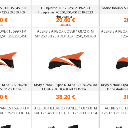
50,300,350,450,500
Husqvarna TC 125,250 2019-2023
Zadné tabuľky S
125,250,350,450 ...
Husqvarna FC 250,350,450 2019-2023
Husqvarna ...
0 €
20,60 €
2
0 €
40,00 €
OVER 15699 KTM
ACERBIS AIRBOX COVER 16872 KTM
ACERBIS AIRBOX
2,SXF 250350,450
SX125,150,250 OD13,SXF 250,350,450
125
2,
OD13
KTM SX 125,150,250
Kryty airboxu .1pár KTM SX 125150,250 od
Kryty airboxu.1p
50 11-12 Doba ...
13,SXF 250350,450 od 13 Doba ...
Doba dodania 4
0 €
38,20 €
3
PANELS 16873 KTM
ACERBIS FILTERBOX PANELS 16873 KTM
ACERBIS FILT
EXC 125-500 OD 14
SXF 125-450 OD 13,EXC 125-500 OD 14
125,150,250 11-
12, EXC