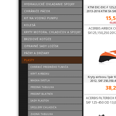
HYDRAULICKÉ OVLADANIE SPOJKY
KTM EXC-EXC-F 125,2
2013-2016 KTM SX-SXF 
CHRÁNIČE PÁČOK
15,5
KIT NA VODNÚ PUMPU
41,0
KOLESÁ
ACERBIS AIRBOX C
KRYTY MOTORA, CHLADIČOV A SPOJKY
SX125,150,250 201
11-1
BRZDOVÉ KOTÚČE
OPRAVNÉ SADY LOŽÍSK
PÁČKY A DRŽIAKY
PLASTY
CHRÁNIČ PREDNÉHO TLMIČA
KRYT AIRBOXU
Kryty airboxu.1pár 
MASKA SVETLA
2012, SXF 250,350,4
38,2
PREDNÁ TABUĽKA
PREDNÝ BLATNÍK
ACERBIS FILTERBOX 
SADY PLASTOV
SXF 125-450 OD 13,
SPOJLERY CHLADIČA
ZADNÁ TABUĽKA