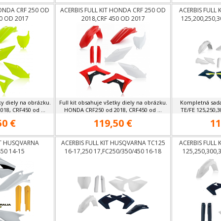
HONDA CRF 250 OD
ACERBIS FULL KIT HONDA CRF 250 OD
ACERBIS FULL 
0 OD 2017
2018,CRF 450 OD 2017
125,200,250,3
ky diely na obrázku.
Full kit obsahuje všetky diely na obrázku.
Kompletná sad
18, CRF450 od ...
HONDA CRF250 od 2018, CRF450 od ...
TE/FE 125,250,3
50 €
119,50 €
11
IT HUSQVARNA
ACERBIS FULL KIT HUSQVARNA TC125
ACERBIS FULL 
50 14-15
16-17,250 17,FC250/350/450 16-18
125,250,300,