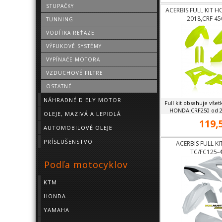
STUPAČKY
ACERBIS FULL KIT 
2018,CRF 45
TUNNING
VODÍTKA REŤAZE
VÝFUKOVÉ SYSTÉMY
VYPÍNAČE MOTORA
VZDUCHOVÉ FILTRE
OSTATNÉ
NÁHRADNÉ DIELY MOTOR
Full kit obsahuje všet
HONDA CRF250 od 20
OLEJE, MAZIVÁ A LEPIDLÁ
119,
AUTOMOBILOVÉ OLEJE
PRÍSLUŠENSTVO
ACERBIS FULL K
TC/FC125-4
Podľa motocyklov
KTM
HONDA
YAMAHA