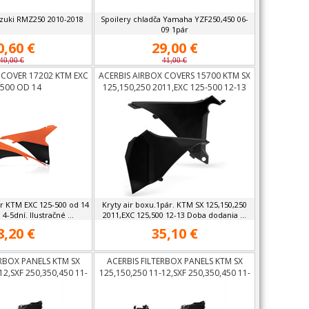
uzuki RMZ250 2010-2018
Spoilery chladča Yamaha YZF250,450 06-
09 1pár
0,60 €
29,00 €
40,00 €
41,00 €
 COVER 17202 KTM EXC
ACERBIS AIRBOX COVERS 15700 KTM SX
-500 OD 14
125,150,250 2011,EXC 125-500 12-13
ár KTM EXC 125-500 od 14
Kryty air boxu.1pár. KTM SX 125,150,250
-5dní. Ilustračné ...
2011,EXC 125,500 12-13 Doba dodania ...
8,20 €
35,10 €
ERBOX PANELS KTM SX
ACERBIS FILTERBOX PANELS KTM SX
12,SXF 250,350,450 11-
125,150,250 11-12,SXF 250,350,450 11-
 125-500 12-13
12, EXC 125-500 12-13