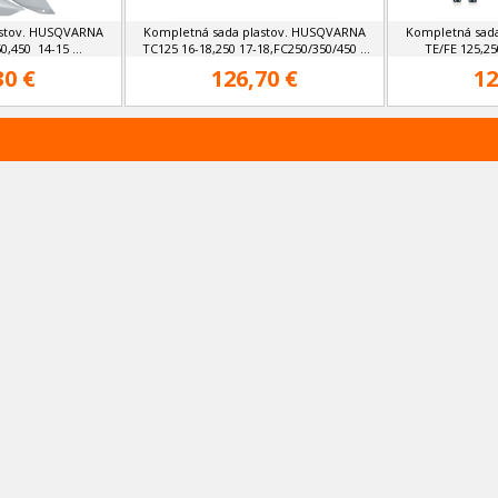
astov. HUSQVARNA
Kompletná sada plastov. HUSQVARNA
Kompletná sad
0,450 14-15 ...
TC125 16-18,250 17-18,FC250/350/450 ...
TE/FE 125,250
30 €
126,70 €
12