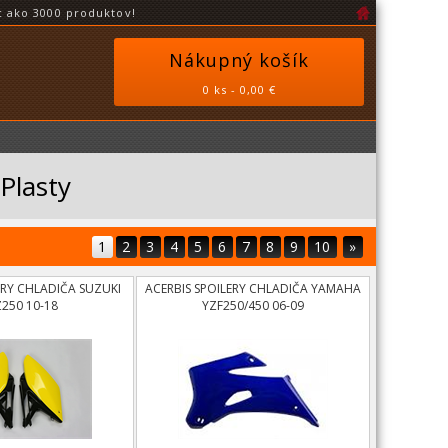
 ako 3000 produktov!
Nákupný košík
0 ks - 0,00 €
Plasty
1
2
3
4
5
6
7
8
9
10
»
ERY CHLADIČA SUZUKI
ACERBIS SPOILERY CHLADIČA YAMAHA
250 10-18
YZF250/450 06-09