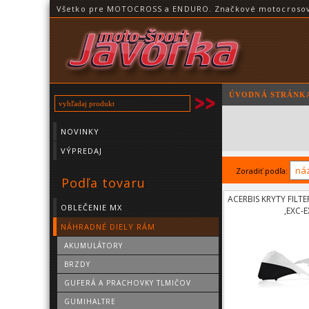
Všetko pre MOTOCROSS a ENDURO. Značkové motocrosové o
ÚVODNÁ STRÁNK
NOVINKY
VÝPREDAJ
Zoradiť podľa:
Podľa tovaru
ACERBIS KRYTY FILT
OBLEČENIE MX
,EXC-E
NÁHRADNÉ DIELY RÁM
AKUMULÁTORY
BRZDY
GUFERÁ A PRACHOVKY TLMIČOV
GUMIHALTRE