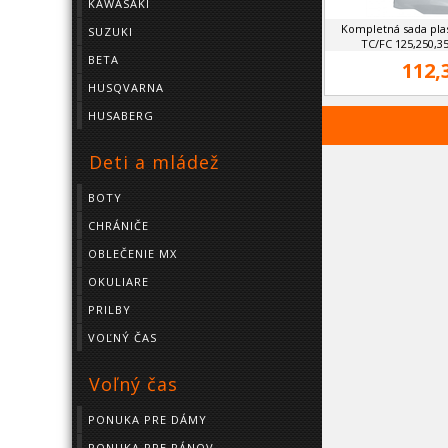
KAWASAKI
Kompletná sada pl
SUZUKI
TC/FC 125,250,35
BETA
112,
HUSQVARNA
HUSABERG
Deti a mládež
BOTY
CHRÁNIČE
OBLEČENIE MX
OKULIARE
PRILBY
VOĽNÝ ČAS
Voľný čas
PONUKA PRE DÁMY
PONUKA PRE PÁNOV