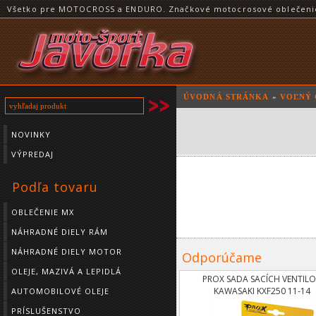
Všetko pre MOTOCROSS a ENDURO. Značkové motocrosové oblečenie a
ÚVODNÁ STRÁNKA
»
VOĽNÝ 
NOVINKY
VÝPREDAJ
Podľa tovaru
OBLEČENIE MX
NÁHRADNÉ DIELY RÁM
NÁHRADNÉ DIELY MOTOR
Odporúčame
OLEJE, MAZIVÁ A LEPIDLÁ
PROX SADA SACÍCH VENTIL
KAWASAKI KXF250 11-14
AUTOMOBILOVÉ OLEJE
PRÍSLUŠENSTVO