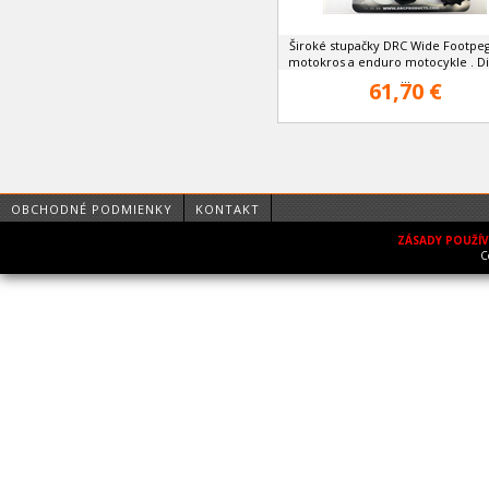
Široké stupačky DRC Wide Footpe
motokros a enduro motocykle . Di
...
61,70 €
OBCHODNÉ PODMIENKY
KONTAKT
ZÁSADY POUŽÍ
C