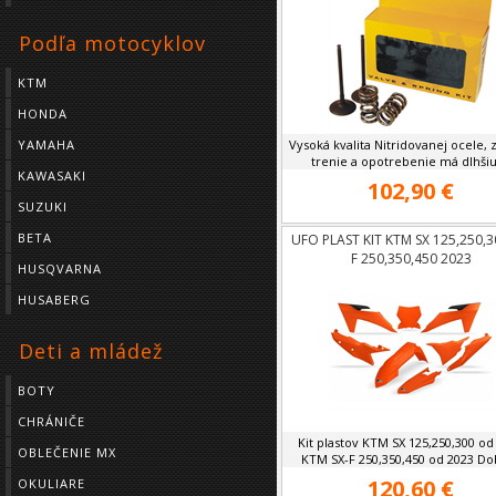
Podľa motocyklov
KTM
HONDA
YAMAHA
Vysoká kvalita Nitridovanej ocele, 
trenie a opotrebenie má dlhšiu 
KAWASAKI
102,90 €
SUZUKI
BETA
UFO PLAST KIT KTM SX 125,250,3
F 250,350,450 2023
HUSQVARNA
HUSABERG
Deti a mládež
BOTY
CHRÁNIČE
Kit plastov KTM SX 125,250,300 od
OBLEČENIE MX
KTM SX-F 250,350,450 od 2023 Dob
120,60 €
OKULIARE