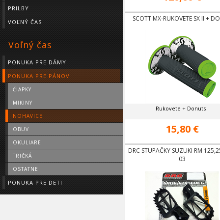
PRILBY
SCOTT MX-RUKOVETE SX II + D
VOĽNÝ ČAS
Voľný čas
PONUKA PRE DÁMY
PONUKA PRE PÁNOV
ČIAPKY
MIKINY
Rukovete + Donuts
NOHAVICE
15,80 €
OBUV
OKULIARE
DRC STUPAČKY SUZUKI RM 125,
TRIČKÁ
03
OSTATNE
PONUKA PRE DETI