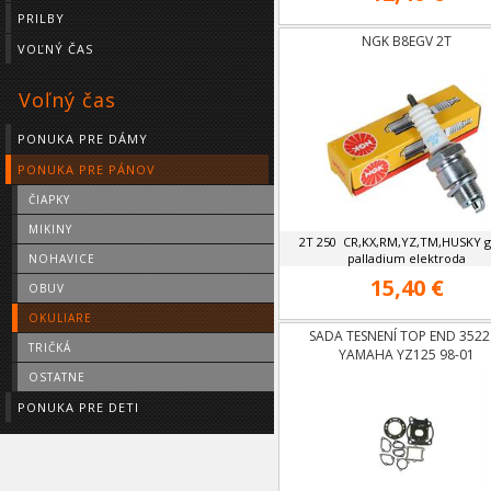
PRILBY
NGK B8EGV 2T
VOĽNÝ ČAS
Voľný čas
PONUKA PRE DÁMY
PONUKA PRE PÁNOV
ČIAPKY
MIKINY
2T 250 CR,KX,RM,YZ,TM,HUSKY g
palladium elektroda
NOHAVICE
15,40 €
OBUV
OKULIARE
SADA TESNENÍ TOP END 3522
TRIČKÁ
YAMAHA YZ125 98-01
OSTATNE
PONUKA PRE DETI