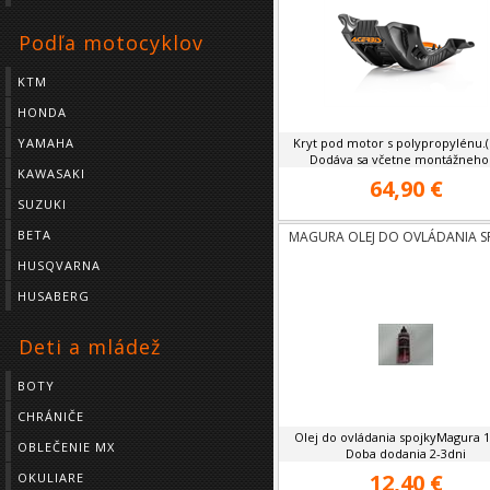
Podľa motocyklov
KTM
HONDA
YAMAHA
Kryt pod motor s polypropylénu.(p
Dodáva sa včetne montážneho .
KAWASAKI
64,90 €
SUZUKI
BETA
MAGURA OLEJ DO OVLÁDANIA S
HUSQVARNA
HUSABERG
Deti a mládež
BOTY
CHRÁNIČE
Olej do ovládania spojkyMagura 
OBLEČENIE MX
Doba dodania 2-3dni
12,40 €
OKULIARE