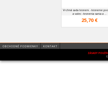
Vrchná sada tesneni. -tesnenie po
a valec -tesnenia sania a ...
25,70 €
OBCHODNÉ PODMIENKY
KONTAKT
ZÁSADY POUŽÍ
C