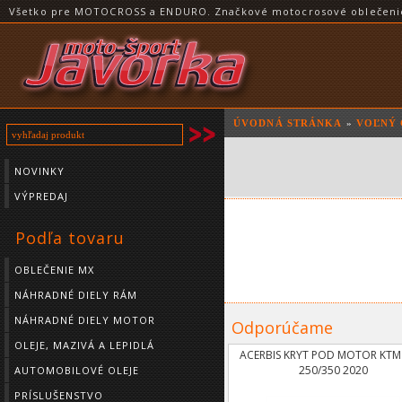
Všetko pre MOTOCROSS a ENDURO. Značkové motocrosové oblečenie a
ÚVODNÁ STRÁNKA
»
VOĽNÝ 
NOVINKY
VÝPREDAJ
Podľa tovaru
OBLEČENIE MX
NÁHRADNÉ DIELY RÁM
NÁHRADNÉ DIELY MOTOR
Odporúčame
OLEJE, MAZIVÁ A LEPIDLÁ
ACERBIS KRYT POD MOTOR KTM
250/350 2020
AUTOMOBILOVÉ OLEJE
PRÍSLUŠENSTVO