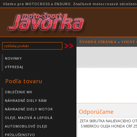
Všetko pre MOTOCROSS a ENDURO. Značkové motocrosové oblečenie a
ÚVODNÁ STRÁNKA
»
VOĽNÝ 
NOVINKY
VÝPREDAJ
Podľa tovaru
OBLEČENIE MX
NÁHRADNÉ DIELY RÁM
NÁHRADNÉ DIELY MOTOR
Odporúčame
OLEJE, MAZIVÁ A LEPIDLÁ
ZETA SKRUTKA NALIEVACIEHO O
S MIERKOU OLEJA HONDA CRF 2
AUTOMOBILOVÉ OLEJE
10
PRÍSLUŠENSTVO