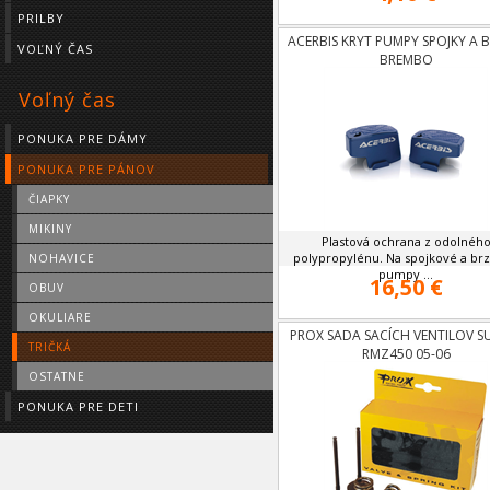
PRILBY
ACERBIS KRYT PUMPY SPOJKY A 
VOĽNÝ ČAS
BREMBO
Voľný čas
PONUKA PRE DÁMY
PONUKA PRE PÁNOV
ČIAPKY
MIKINY
Plastová ochrana z odolnéh
polypropylénu. Na spojkové a br
NOHAVICE
pumpy ...
16,50 €
OBUV
OKULIARE
PROX SADA SACÍCH VENTILOV S
TRIČKÁ
RMZ450 05-06
OSTATNE
PONUKA PRE DETI