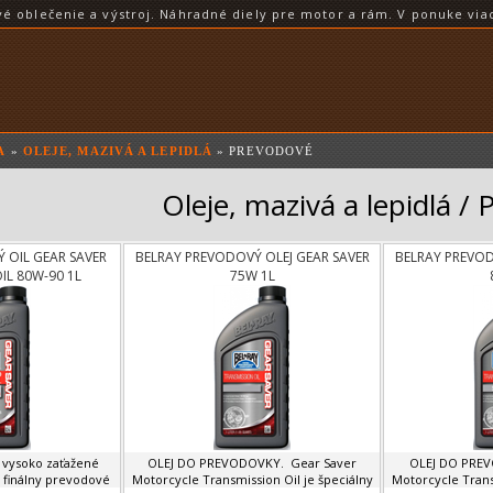
blečenie a výstroj. Náhradné diely pre motor a rám. V ponuke viac
A
»
OLEJE, MAZIVÁ A LEPIDLÁ
» PREVODOVÉ
Oleje, mazivá a lepidlá /
 OIL GEAR SAVER
BELRAY PREVODOVÝ OLEJ GEAR SAVER
BELRAY PREVOD
IL 80W-90 1L
75W 1L
 vysoko zaťažené
OLEJ DO PREVODOVKY. Gear Saver
OLEJ DO PREV
 finálny prevodové
Motorcycle Transmission Oil je špeciálny
Motorcycle Trans