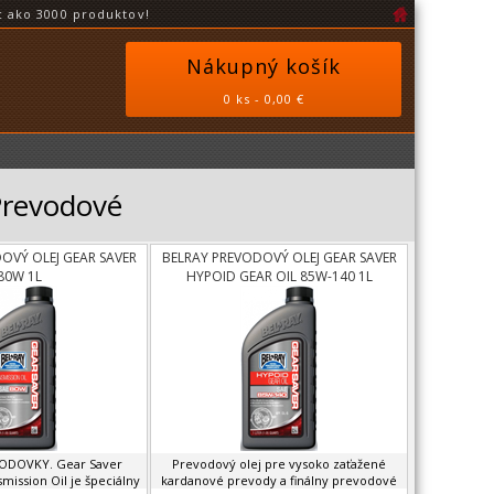
 ako 3000 produktov!
Nákupný košík
0 ks - 0,00 €
 Prevodové
OVÝ OLEJ GEAR SAVER
BELRAY PREVODOVÝ OLEJ GEAR SAVER
80W 1L
HYPOID GEAR OIL 85W-140 1L
ODOVKY. Gear Saver
Prevodový olej pre vysoko zaťažené
mission Oil je špeciálny
kardanové prevody a finálny prevodové