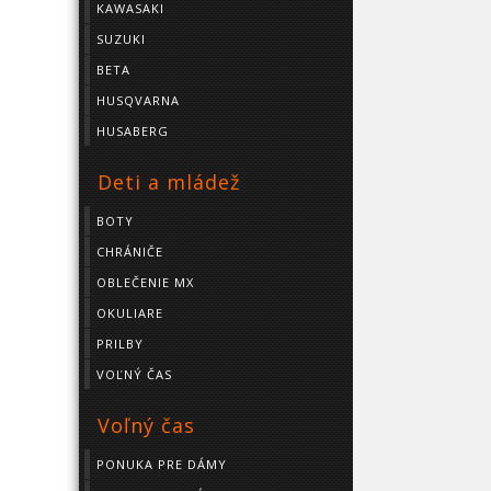
KAWASAKI
SUZUKI
BETA
HUSQVARNA
HUSABERG
Deti a mládež
BOTY
CHRÁNIČE
OBLEČENIE MX
OKULIARE
PRILBY
VOĽNÝ ČAS
Voľný čas
PONUKA PRE DÁMY