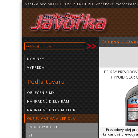
Všetko pre MOTOCROSS a ENDURO. Značkové motocrosové o
ÚVODNÁ STRÁNK
NOVINKY
VÝPREDAJ
BELRAY PREVODOVÝ
HYPOID GEAR O
Podľa tovaru
OBLEČENIE MX
NÁHRADNÉ DIELY RÁM
NÁHRADNÉ DIELY MOTOR
OLEJE, MAZIVÁ A LEPIDLÁ
PODĽA VÝROBCU
Prevodový olej pre
kardanové prevody a
2T