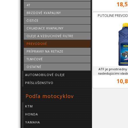
...
18,5
4T
BRZDOVÉ KVAPALINY
PUTOLINE PREVODO
ČISTIČE
CHLADIACE KVAPALINY
OLEJE A VZDUCHOVÉ FILTRE
PREVODOVÉ
PRÍPRAVKY NA REŤAZE
TLMIČOVÉ
OSTATNÉ
ATF je prvotriedny
nasledujúcimi vlast
AUTOMOBILOVÉ OLEJE
10,8
PRÍSLUŠENSTVO
Podľa motocyklov
KTM
HONDA
YAMAHA