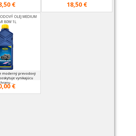
...
...
8,50 €
18,50 €
VODOVÝ OLEJ MEDIUM
AR 80W 1L
e moderný prevodový
 poskytuje vynikajúcu
hranu ...
0,00 €