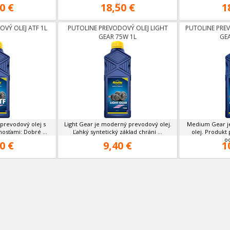
...
0 €
18,50 €
1
VÝ OLEJ ATF 1L
PUTOLINE PREVODOVÝ OLEJ LIGHT
PUTOLINE PRE
GEAR 75W 1L
GE
 prevodový olej s
Light Gear je moderný prevodový olej.
Medium Gear j
nosťami: Dobré ...
Ľahký syntetický základ chráni ...
olej. Produkt
oc
0 €
9,40 €
1