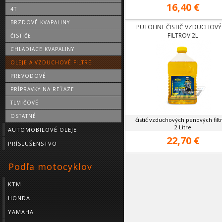
16,40 €
4T
BRZDOVÉ KVAPALINY
PUTOLINE ČISTIČ VZDUCHOV
FILTROV 2L
ČISTIČE
CHLADIACE KVAPALINY
OLEJE A VZDUCHOVÉ FILTRE
PREVODOVÉ
PRÍPRAVKY NA REŤAZE
TLMIČOVÉ
OSTATNÉ
čistič vzduchových penových filt
2 Litre
AUTOMOBILOVÉ OLEJE
22,70 €
PRÍSLUŠENSTVO
Podľa motocyklov
KTM
HONDA
YAMAHA