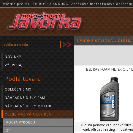
Všetko pre MOTOCROSS a ENDURO. Značkové motocrosové oblečenie a
ÚVODNÁ STRÁNKA
»
OLEJE,
NOVINKY
VÝPREDAJ
BEL RAY FOAM FILTER OIL 1L
Podľa tovaru
OBLEČENIE MX
NÁHRADNÉ DIELY RÁM
NÁHRADNÉ DIELY MOTOR
OLEJE, MAZIVÁ A LEPIDLÁ
PODĽA VÝROBCU
Olej na penové vzduchové filtre
road, offroad i racing . Inovatívna
2T