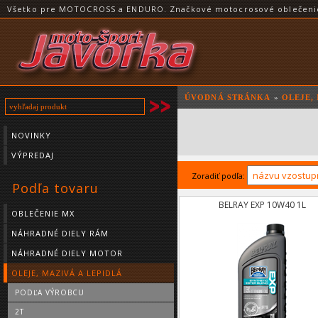
Všetko pre MOTOCROSS a ENDURO. Značkové motocrosové oblečenie a
ÚVODNÁ STRÁNKA
»
OLEJE,
NOVINKY
VÝPREDAJ
Zoradiť podľa:
Podľa tovaru
BELRAY EXP 10W40 1L
OBLEČENIE MX
NÁHRADNÉ DIELY RÁM
NÁHRADNÉ DIELY MOTOR
OLEJE, MAZIVÁ A LEPIDLÁ
PODĽA VÝROBCU
2T