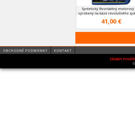
Syntetický štvortaktný motorový 
vyrobený na báze revolučného sy
...
41,00 €
OBCHODNÉ PODMIENKY
KONTAKT
ZÁSADY POUŽÍ
C