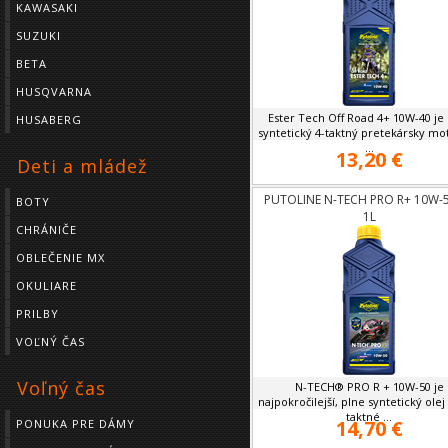
KAWASAKI
SUZUKI
BETA
HUSQVARNA
Ester Tech Off Road 4+ 10W-40 je
HUSABERG
syntetický 4-taktný pretekársky mo
...
13,20 €
Deti a mládež
PUTOLINE N-TECH PRO R+ 10W-5
BOTY
1L
CHRÁNIČE
OBLEČENIE MX
OKULIARE
PRILBY
VOĽNÝ ČAS
Voľný čas
N-TECH® PRO R + 10W-50 je
najpokročilejší, plne syntetický olej
taktné ...
14,70 €
PONUKA PRE DÁMY