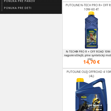
PONUKA PRE PÁNOV
PUTOLINE N-TECH PRO R+ OFF 
PONUKA PRE DETI
10W-60 4T
N-TECH® PRO R + OFF ROAD 10W-
najpokročilejší, plne syntetický mo
olej ...
14,70 €
PUTOLINE OLEJ OFFROAD 4 10
(4L)