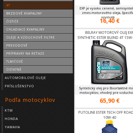
4T
EXP je vysoko cenené, semisyntet
zmes motorového oleja, špecifi
BRZDOVÉ KVAPALINY
vyvinutá ...
16,40 €
ČISTIČE
CHLADIACE KVAPALINY
BELRAY MOTOROVÝ OLEJ EX
SYNTHETIC ESTER BLEND 4T 15W-
OLEJE A VZDUCHOVÉ FILTRE
PREVODOVÉ
PRÍPRAVKY NA REŤAZE
TLMIČOVÉ
OSTATNÉ
AUTOMOBILOVÉ OLEJE
PRÍSLUŠENSTVO
Syntetický olej pro štvortaktné m
motocyklov, vhodný pre vzduchom
Podľa motocyklov
65,90 €
KTM
PUTOLINE ESTER TECH OFF ROA
10W-40
HONDA
YAMAHA