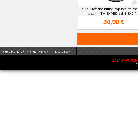
KOYO ložisko kluky ,top kvalita ma
Japan. KTM SXF450 od13,EXC-F .
30,90 €
OBCHODNÉ PODMIENKY
KONTAKT
ZÁSADY POUŽÍ
C