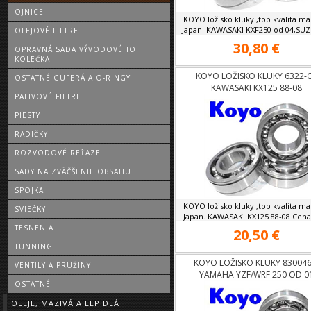
OJNICE
KOYO ložisko kluky ,top kvalita ma
Japan. KAWASAKI KXF250 od 04,SUZU
OLEJOVÉ FILTRE
30,80 €
OPRAVNÁ SADA VÝVODOVÉHO
KOLEČKA
KOYO LOŽISKO KLUKY 6322-
OSTATNÉ GUFERÁ A O-RINGY
KAWASAKI KX125 88-08
PALIVOVÉ FILTRE
PIESTY
RADIČKY
ROZVODOVÉ REŤAZE
SADY NA ZVÄČŠENIE OBSAHU
SPOJKA
KOYO ložisko kluky ,top kvalita ma
SVIEČKY
Japan. KAWASAKI KX125 88-08 Cena z
TESNENIA
20,50 €
TUNNING
KOYO LOŽISKO KLUKY 830046
VENTILY A PRUŽINY
YAMAHA YZF/WRF 250 OD 0
OSTATNÉ
OLEJE, MAZIVÁ A LEPIDLÁ