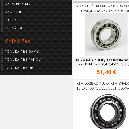
OBLEČENIE MX
KOYO LOŽISKO KLUKY NJ206 KTM
F250,400,450,520,525,505,EX
OKULIARE
F250,400,450,520,525
PRILBY
VOĽNÝ ČAS
Voľný čas
PONUKA PRE DÁMY
PONUKA PRE PÁNOV
KOYO ložisko kluky ,top kvalita ma
Japan. KTM SX-F250,400,450.505,520,5
PONUKA PRE DETI
51,40 €
KTM LOŽISKO KĽUKY KTM SXF45
13,EXC400,450,530,500,HUSQV
FC450,FE450,501 OD 14