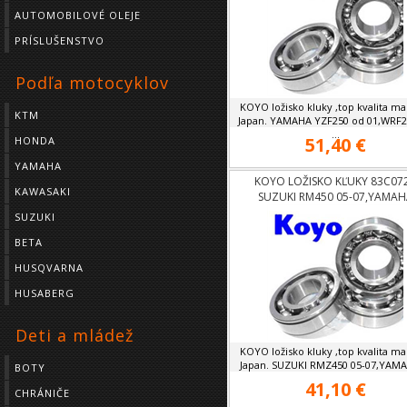
AUTOMOBILOVÉ OLEJE
PRÍSLUŠENSTVO
Podľa motocyklov
KOYO ložisko kluky ,top kvalita ma
KTM
Japan. YAMAHA YZF250 od 01,WRF2
...
51,40 €
HONDA
YAMAHA
KOYO LOŽISKO KĽUKY 83C07
KAWASAKI
SUZUKI RM450 05-07,YAMAH
YZF400,426,450 OD
SUZUKI
98,WRF400,426,450 OD 98
BETA
HUSQVARNA
HUSABERG
Deti a mládež
KOYO ložisko kluky ,top kvalita ma
Japan. SUZUKI RMZ450 05-07,YAMAH
BOTY
41,10 €
CHRÁNIČE