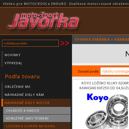
Všetko pre MOTOCROSS a ENDURO. Značkové motocrosové oblečenie a
ÚVODNÁ STRÁNKA
»
NÁHRAD
N
NOVINKY
VÝPREDAJ
Zoradiť podľa:
Podľa tovaru
KOYO LOŽISKO KLUKY 6206R
OBLEČENIE MX
KAWASAKI KXF250 OD 04,SUZ
RMZ250 04-06
NÁHRADNÉ DIELY RÁM
NÁHRADNÉ DIELY MOTOR
CHLADIČE A HADICE
KOMLETNÉ SADY TESNENÍ
LOŽISKÁ A GUFERÁ NA KĽUKU