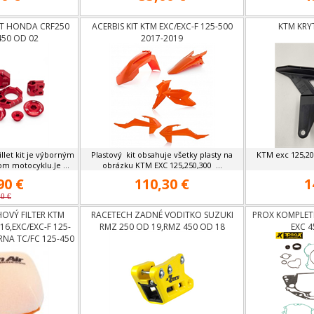
KIT HONDA CRF250
ACERBIS KIT KTM EXC/EXC-F 125-500
KTM KRYT
450 OD 02
2017-2019
llet kit je výborným
Plastový kit obsahuje všetky plasty na
KTM exc 125,200
m motocyklu.Je ...
obrázku KTM EXC 125,250,300 ...
90 €
110,30 €
1
90 €
OVÝ FILTER KTM
RACETECH ZADNÉ VODITKO SUZUKI
PROX KOMPLET
16,EXC/EXC-F 125-
RMZ 250 OD 19,RMZ 450 OD 18
EXC 4
NA TC/FC 125-450
TE/FE