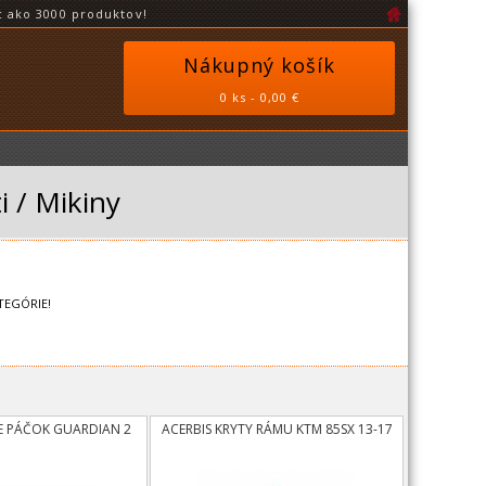
 ako 3000 produktov!
Nákupný košík
0 ks - 0,00 €
i / Mikiny
TEGÓRIE!
E PÁČOK GUARDIAN 2
ACERBIS KRYTY RÁMU KTM 85SX 13-17