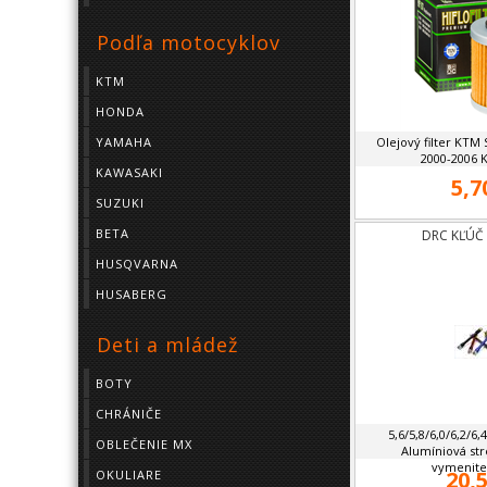
Podľa motocyklov
KTM
HONDA
YAMAHA
Olejový filter KTM 
2000-2006 K
KAWASAKI
5,7
SUZUKI
BETA
DRC KĽÚČ 
HUSQVARNA
HUSABERG
Deti a mládež
BOTY
CHRÁNIČE
5,6/5,8/6,0/6,2/6
OBLEČENIE MX
Alumíniová str
vymeniteľ
20,5
OKULIARE