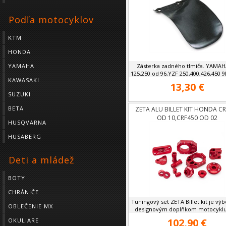
Podľa motocyklov
KTM
HONDA
YAMAHA
Zásterka zadného tlmiča. YAMAH
125,250 od 96,YZF 250,400,426,450 98-
KAWASAKI
13,30 €
SUZUKI
BETA
ZETA ALU BILLET KIT HONDA C
OD 10,CRF450 OD 02
HUSQVARNA
HUSABERG
Deti a mládež
BOTY
CHRÁNIČE
Tuningový set ZETA Billet kit je v
OBLEČENIE MX
designovým doplňkom motocyklu.J
102,90 €
OKULIARE