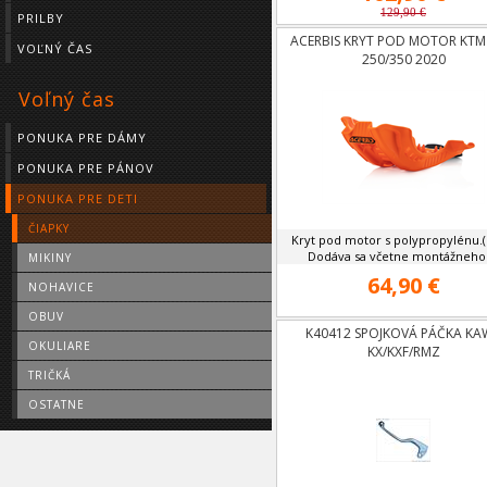
129,90 €
PRILBY
ACERBIS KRYT POD MOTOR KTM
VOĽNÝ ČAS
250/350 2020
Voľný čas
PONUKA PRE DÁMY
PONUKA PRE PÁNOV
PONUKA PRE DETI
ČIAPKY
Kryt pod motor s polypropylénu.(p
Dodáva sa včetne montážneho .
MIKINY
64,90 €
NOHAVICE
OBUV
K40412 SPOJKOVÁ PÁČKA KA
OKULIARE
KX/KXF/RMZ
TRIČKÁ
OSTATNE