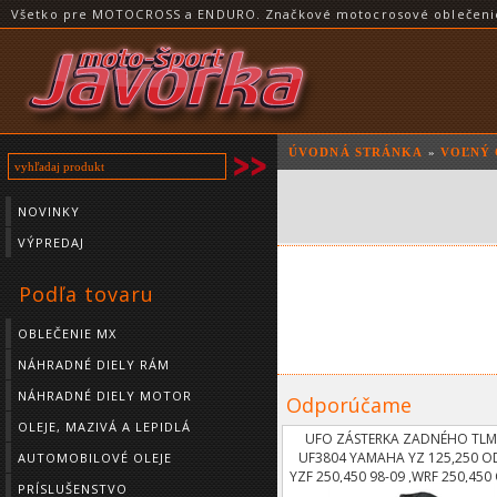
Všetko pre MOTOCROSS a ENDURO. Značkové motocrosové oblečenie a
ÚVODNÁ STRÁNKA
»
VOĽNÝ 
NOVINKY
VÝPREDAJ
Podľa tovaru
OBLEČENIE MX
NÁHRADNÉ DIELY RÁM
NÁHRADNÉ DIELY MOTOR
Odporúčame
OLEJE, MAZIVÁ A LEPIDLÁ
UFO ZÁSTERKA ZADNÉHO TLM
UF3804 YAMAHA YZ 125,250 OD
AUTOMOBILOVÉ OLEJE
YZF 250,450 98-09 ,WRF 250,450
PRÍSLUŠENSTVO