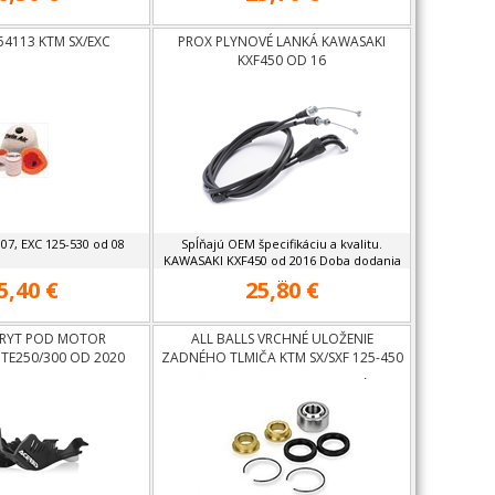
54113 KTM SX/EXC
PROX PLYNOVÉ LANKÁ KAWASAKI
KXF450 OD 16
 07, EXC 125-530 od 08
Spĺňajú OEM špecifikáciu a kvalitu.
KAWASAKI KXF450 od 2016 Doba dodania
...
5,40 €
25,80 €
KRYT POD MOTOR
ALL BALLS VRCHNÉ ULOŽENIE
TE250/300 OD 2020
ZADNÉHO TLMIČA KTM SX/SXF 125-450
OD 11,HUSQVARNA OD 14