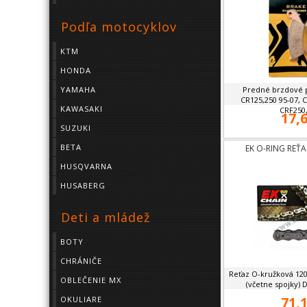
Podľa motocyklov
KTM
HONDA
YAMAHA
Predné brzdové p
CR125,250 95-07, 
KAWASAKI
CRF250,
17,6
SUZUKI
BETA
EK O-RING REŤA
HUSQVARNA
HUSABERG
Deti a mládež
BOTY
CHRÁNIČE
Reťaz O-kružková 120 
OBLEČENIE MX
(včetne spojky) 
71,1
OKULIARE