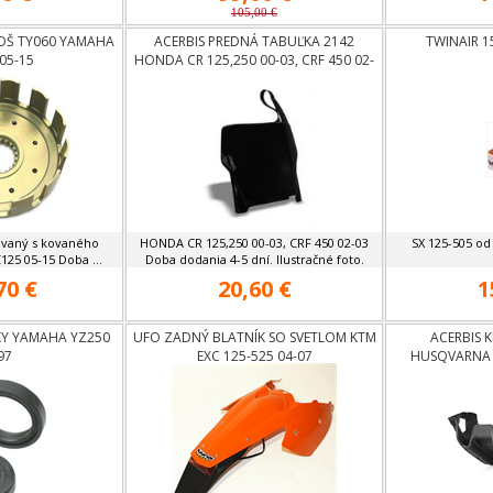
105,00 €
OŠ TY060 YAMAHA
ACERBIS PREDNÁ TABUĽKA 2142
TWINAIR 1
05-15
HONDA CR 125,250 00-03, CRF 450 02-
03
ovaný s kovaného
HONDA CR 125,250 00-03, CRF 450 02-03
SX 125-505 od
25 05-15 Doba ...
Doba dodania 4-5 dní. Ilustračné foto.
70 €
20,60 €
1
KY YAMAHA YZ250
UFO ZADNÝ BLATNÍK SO SVETLOM KTM
ACERBIS 
97
EXC 125-525 04-07
HUSQVARNA 