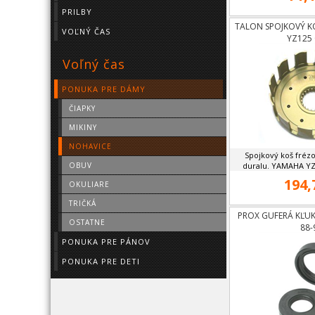
PRILBY
TALON SPOJKOVÝ K
VOĽNÝ ČAS
YZ125 
Voľný čas
PONUKA PRE DÁMY
ČIAPKY
MIKINY
NOHAVICE
Spojkový koš fréz
OBUV
duralu. YAMAHA YZ1
194,
OKULIARE
TRIČKÁ
PROX GUFERÁ KĽU
OSTATNE
88-
PONUKA PRE PÁNOV
PONUKA PRE DETI