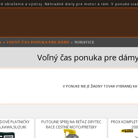
blečenie a výstroj. Náhradné diely pre motor a rám. V ponuke viac
A
»
VOĽNÝ ČAS PONUKA PRE DÁMY
» NOHAVICE
Voľný čas ponuka pre dámy
V PONUKE NIE JE ŽIADNY TOVAR VYBRANEJ KA
DOVÉ PLATNIČKY
PUTOLINE SPREJ NA REŤAZ DRYTEC
PROX KOMPLET
,KAWA,SUZUKI
RACE CESTNÉ MOTO/PRETEKY
200