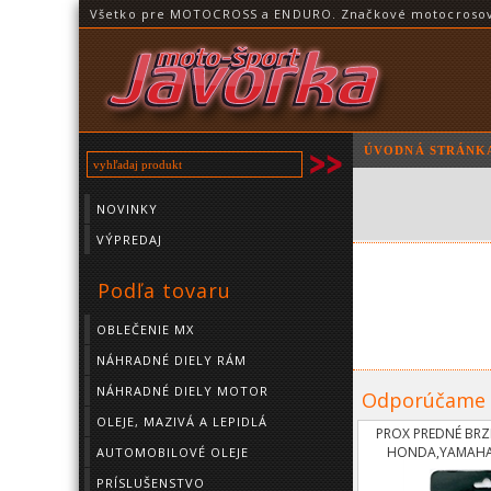
Všetko pre MOTOCROSS a ENDURO. Značkové motocrosové o
ÚVODNÁ STRÁNK
NOVINKY
VÝPREDAJ
Podľa tovaru
OBLEČENIE MX
NÁHRADNÉ DIELY RÁM
NÁHRADNÉ DIELY MOTOR
Odporúčame
OLEJE, MAZIVÁ A LEPIDLÁ
PROX PREDNÉ BRZ
HONDA,YAMAHA
AUTOMOBILOVÉ OLEJE
PRÍSLUŠENSTVO