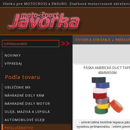
Všetko pre MOTOCROSS a ENDURO. Značkové motocrosové oblečenie a
ÚVODNÁ STRÁNKA
»
PRÍSLU
NOVINKY
VÝPREDAJ
PÁSKA AMERICKÁ DUCT TAP
48MMX50M
Podľa tovaru
OBLEČENIE MX
NÁHRADNÉ DIELY RÁM
NÁHRADNÉ DIELY MOTOR
OLEJE, MAZIVÁ A LEPIDLÁ
AUTOMOBILOVÉ OLEJE
- univerzálna textilná lepiaca pás
vysokou prilnavosťou - velmi pevná 
PRÍSLUŠENSTVO