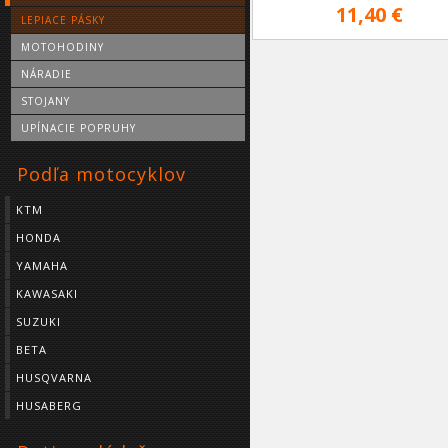
11,40 €
LEPIACE PÁSKY
MOTOHODINY
NÁRADIE
STOJANY
UPÍNACIE POPRUHY
Podľa motocyklov
KTM
HONDA
YAMAHA
KAWASAKI
SUZUKI
BETA
HUSQVARNA
HUSABERG