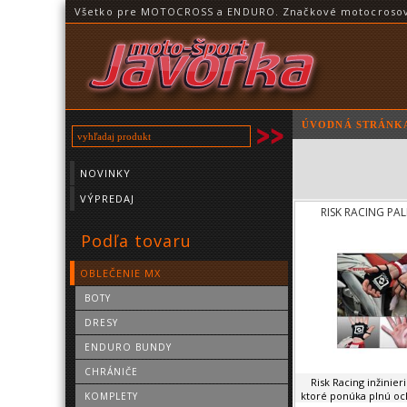
Všetko pre MOTOCROSS a ENDURO. Značkové motocrosové o
ÚVODNÁ STRÁNK
NOVINKY
VÝPREDAJ
RISK RACING PA
Podľa tovaru
OBLEČENIE MX
BOTY
DRESY
ENDURO BUNDY
CHRÁNIČE
Risk Racing inžinieri
ktoré ponúka plnú ochr
KOMPLETY