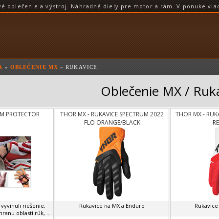
blečenie a výstroj. Náhradné diely pre motor a rám. V ponuke viac
A
»
OBLEČENIE MX
» RUKAVICE
Oblečenie MX / Ruk
LM PROTECTOR
THOR MX - RUKAVICE SPECTRUM 2022
THOR MX - RUK
FLO ORANGE/BLACK
R
 vyvinuli riešenie,
Rukavice na MX a Enduro
Rukavice
anu oblasti rúk, ...