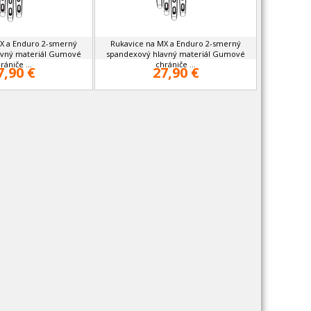
X a Enduro 2-smerný
Rukavice na MX a Enduro 2-smerný
avný materiál Gumové
spandexový hlavný materiál Gumové
rániče ...
chrániče ...
7,90 €
27,90 €