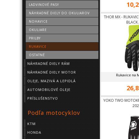
10,2
LADVINOVÉ PASY
NÁHRADNÉ DIELY DO OKULIAROV
THOR MX - RUKAVIC
NOHAVICE
BLACK 
OKULIARE
PRILBY
RUKAVICE
OSTATNÉ
NÁHRADNÉ DIELY RÁM
NÁHRADNÉ DIELY MOTOR
Rukavice na 
OLEJE, MAZIVÁ A LEPIDLÁ
26,8
AUTOMOBILOVÉ OLEJE
PRÍSLUŠENSTVO
YOKO TWO MOTOKR
202
Podľa motocyklov
KTM
HONDA