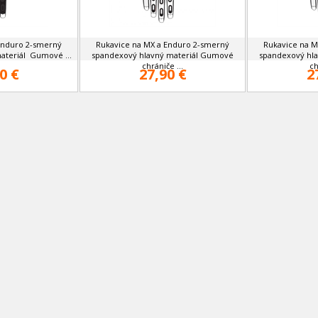
Enduro 2-smerný
Rukavice na MX a Enduro 2-smerný
Rukavice na M
ateriál Gumové ...
spandexový hlavný materiál Gumové
spandexový hl
chrániče ...
ch
0 €
27,90 €
2