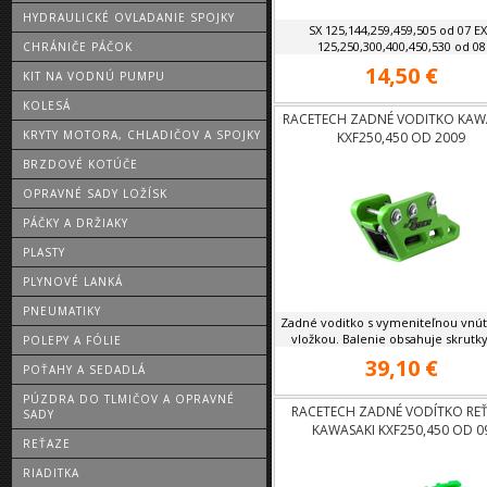
HYDRAULICKÉ OVLADANIE SPOJKY
SX 125,144,259,459,505 od 07 E
125,250,300,400,450,530 od 08
CHRÁNIČE PÁČOK
14,50 €
KIT NA VODNÚ PUMPU
KOLESÁ
RACETECH ZADNÉ VODITKO KAW
KRYTY MOTORA, CHLADIČOV A SPOJKY
KXF250,450 OD 2009
BRZDOVÉ KOTÚČE
OPRAVNÉ SADY LOŽÍSK
PÁČKY A DRŽIAKY
PLASTY
PLYNOVÉ LANKÁ
PNEUMATIKY
Zadné voditko s vymeniteľnou vnú
vložkou. Balenie obsahuje skrutky 
POLEPY A FÓLIE
39,10 €
POŤAHY A SEDADLÁ
PÚZDRA DO TLMIČOV A OPRAVNÉ
RACETECH ZADNÉ VODÍTKO RE
SADY
KAWASAKI KXF250,450 OD 0
REŤAZE
RIADITKA