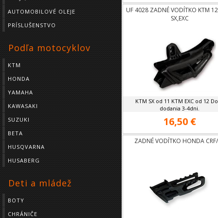
UF 4028 ZADNÉ VODÍTKO KTM 12
AUTOMOBILOVÉ OLEJE
SX,EXC
PRÍSLUŠENSTVO
Podľa motocyklov
KTM
HONDA
YAMAHA
KTM SX od 11 KTM EXC od 12 D
KAWASAKI
dodania 3-4dni.
16,50 €
SUZUKI
BETA
ZADNÉ VODÍTKO HONDA CRF
HUSQVARNA
HUSABERG
Deti a mládež
BOTY
CHRÁNIČE