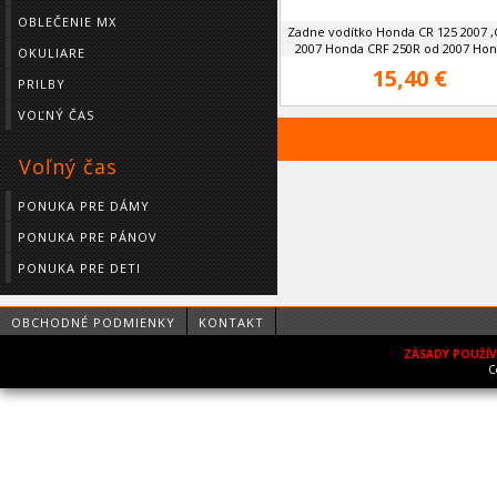
OBLEČENIE MX
Zadne vodítko Honda CR 125 2007 ,
2007 Honda CRF 250R od 2007 Hond
OKULIARE
15,40 €
PRILBY
VOĽNÝ ČAS
Voľný čas
PONUKA PRE DÁMY
PONUKA PRE PÁNOV
PONUKA PRE DETI
OBCHODNÉ PODMIENKY
KONTAKT
ZÁSADY POUŽÍ
C