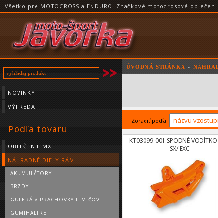
Všetko pre MOTOCROSS a ENDURO. Značkové motocrosové oblečenie a
ÚVODNÁ STRÁNKA
»
NÁHRAD
NOVINKY
VÝPREDAJ
Zoradiť podľa:
Podľa tovaru
KT03099-001 SPODNÉ VODÍTKO
OBLEČENIE MX
SX/ EXC
NÁHRADNÉ DIELY RÁM
AKUMULÁTORY
BRZDY
GUFERÁ A PRACHOVKY TLMIČOV
GUMIHALTRE