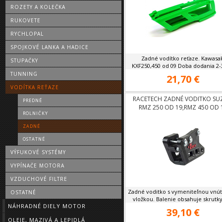
ROZETY A KOLEČKA
RUKOVETE
RYCHLOPAL
SPOJKOVÉ LANKA A HADICE
Zadné vodítko reťaze. Kawasak
STUPAČKY
KXF250,450 od 09 Doba dodania 2-
TUNNING
21,70 €
VODÍTKA REŤAZE
RACETECH ZADNÉ VODITKO SU
PREDNÉ
RMZ 250 OD 19,RMZ 450 OD 
ROLNIČKY
ZADNÉ
OSTATNÉ
VÝFUKOVÉ SYSTÉMY
VYPÍNAČE MOTORA
VZDUCHOVÉ FILTRE
Zadné voditko s vymeniteľnou vnú
OSTATNÉ
vložkou. Balenie obsahuje skrutky 
NÁHRADNÉ DIELY MOTOR
39,10 €
OLEJE, MAZIVÁ A LEPIDLÁ