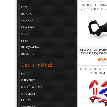
ACERBIS FILTERBO
KTM
125,150,250 11-12,S
12, EXC 125
HONDA
YAMAHA
KAWASAKI
SUZUKI
BETA
HUSQVARNA
KTM SX-F 125,150,250
EXC-F 125,200,250,300
HUSABERG
49,5
Deti a mládež
ACERBIS FULL KIT 
2018,CRF 45
BOTY
CHRÁNIČE
OBLEČENIE MX
OKULIARE
PRILBY
VOĽNÝ ČAS