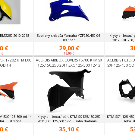
i RMZ250 2010-2018
Spoilery chladča Yamaha YZF250,450 06-
Kryty airboxu.1
09 1pár
2012, SXF 250,
0 €
29,00 €
3
0 €
41,00 €
ER 17202 KTM EXC
ACERBIS AIRBOX COVERS 15700 KTM SX
ACERBIS FILTER
 OD 14
125,150,250 2011,EXC 125-500 12-13
SXF 125-450 OD
M EXC 125-500 od 14
Kryty air boxu.1pár. KTM SX 125,150,250
KTM SXF 125-450 
í. Ilustračné ...
2011,EXC 125,500 12-13 Doba dodania ...
Doba do
0 €
35,10 €
5