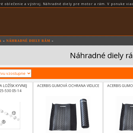
blečenie a výstroj. Náhradné diely pre motor a rám. V ponuke viac
A
»
NÁHRADNÉ DIELY RÁM
»
Náhradné diely r
 LOŽÍSK KYVNEJ
ACERBIS GUMOVÁ OCHRANA VIDLICE
ACERBIS GUMO
25-530 05-14