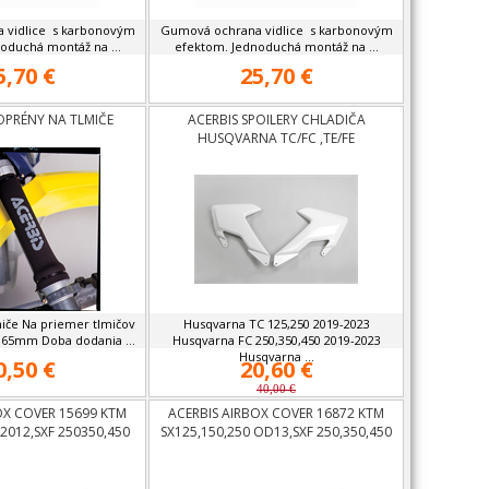
 vidlice s karbonovým
Gumová ochrana vidlice s karbonovým
oduchá montáž na ...
efektom. Jednoduchá montáž na ...
5,70 €
25,70 €
OPRÉNY NA TLMIČE
ACERBIS SPOILERY CHLADIČA
HUSQVARNA TC/FC ,TE/FE
iče Na priemer tlmičov
Husqvarna TC 125,250 2019-2023
65mm Doba dodania ...
Husqvarna FC 250,350,450 2019-2023
Husqvarna ...
0,50 €
20,60 €
40,00 €
OX COVER 15699 KTM
ACERBIS AIRBOX COVER 16872 KTM
 2012,SXF 250350,450
SX125,150,250 OD13,SXF 250,350,450
11-12,
OD13