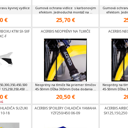
ravu kyvnej vydlice
Gumová ochrana vidlice s karbonovým
Gumová ochrana
efektom. Jednoduchá montáž na ...
efektom. Jedn
0 €
25,70 €
2
ERBOXU KTM SX-SXF
ACERBIS NEOPRÉNY NA TLMIČE
ACERBIS NE
XC-F
50,300,350,450,500
Neoprény na tlmiče Na priemer tlmičov
Neoprény na tlm
125,250,350,450 ...
45-50mm Dĺžka 365mm Doba dodania ...
45-50mm Dĺžka 3
0 €
20,50 €
2
0 €
CHLADIČA SUZUKI
ACERBIS SPOILERY CHLADIČA YAMAHA
ACERBIS AIRB
10-18
YZF250/450 06-09
SX125,150,250