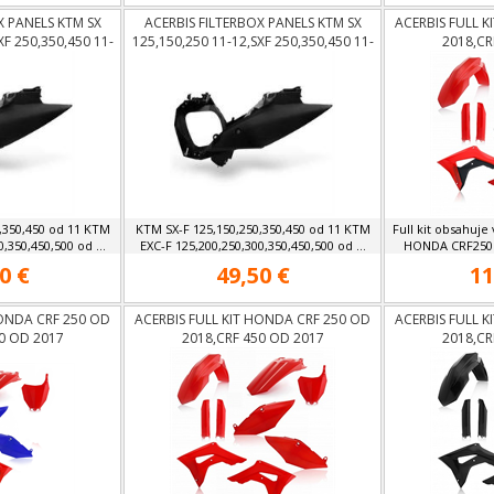
X PANELS KTM SX
ACERBIS FILTERBOX PANELS KTM SX
ACERBIS FULL 
XF 250,350,450 11-
125,150,250 11-12,SXF 250,350,450 11-
2018,CR
-500 12-13
12, EXC 125-500 12-13
,350,450 od 11 KTM
KTM SX-F 125,150,250,350,450 od 11 KTM
Full kit obsahuje
,350,450,500 od ...
EXC-F 125,200,250,300,350,450,500 od ...
HONDA CRF250 o
0 €
49,50 €
11
HONDA CRF 250 OD
ACERBIS FULL KIT HONDA CRF 250 OD
ACERBIS FULL 
0 OD 2017
2018,CRF 450 OD 2017
2018,CR