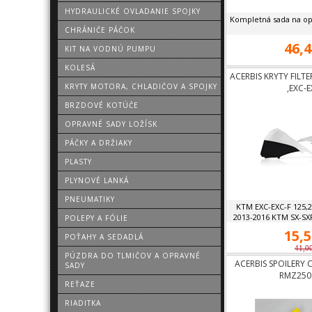
HYDRAULICKÉ OVLADANIE SPOJKY
Kompletná sada na op
CHRÁNIČE PÁČOK
46,4
KIT NA VODNÚ PUMPU
KOLESÁ
ACERBIS KRYTY FILT
KRYTY MOTORA, CHLADIČOV A SPOJKY
,EXC-E
BRZDOVÉ KOTÚČE
OPRAVNÉ SADY LOŽÍSK
PÁČKY A DRŽIAKY
PLASTY
PLYNOVÉ LANKÁ
PNEUMATIKY
KTM EXC-EXC-F 125,2
2013-2016 KTM SX-SXF 
POLEPY A FÓLIE
15,5
POŤAHY A SEDADLÁ
41,0
PÚZDRA DO TLMIČOV A OPRAVNÉ
ACERBIS SPOILERY 
SADY
RMZ250 
REŤAZE
RIADITKA