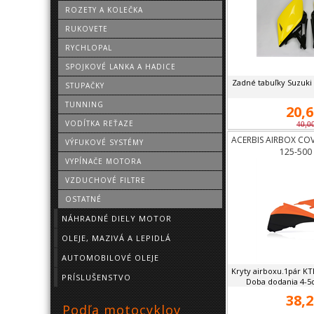
ROZETY A KOLEČKA
RUKOVETE
RYCHLOPAL
SPOJKOVÉ LANKA A HADICE
Zadné tabuľky Suzuk
STUPAČKY
TUNNING
20,6
VODÍTKA REŤAZE
40,0
ACERBIS AIRBOX COV
VÝFUKOVÉ SYSTÉMY
125-500
VYPÍNAČE MOTORA
VZDUCHOVÉ FILTRE
OSTATNÉ
NÁHRADNÉ DIELY MOTOR
OLEJE, MAZIVÁ A LEPIDLÁ
AUTOMOBILOVÉ OLEJE
Kryty airboxu.1pár KT
PRÍSLUŠENSTVO
Doba dodania 4-5dn
38,2
Podľa motocyklov