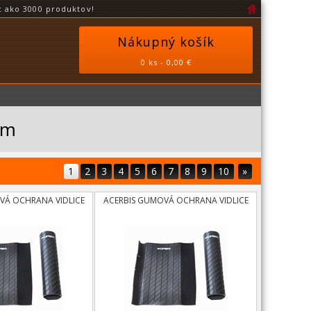
 ako 3000 produktov!
Nákupný košík
0 ks - 0,00 €
ám
1
2
3
4
5
6
7
8
9
10
»
VÁ OCHRANA VIDLICE
ACERBIS GUMOVÁ OCHRANA VIDLICE