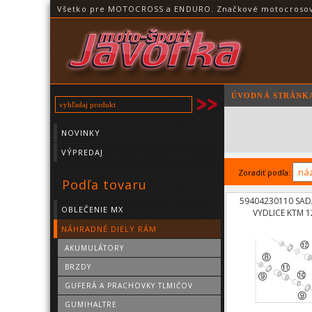
Všetko pre MOTOCROSS a ENDURO. Značkové motocrosové o
ÚVODNÁ STRÁNK
NOVINKY
VÝPREDAJ
Zoradiť podľa:
Podľa tovaru
59404230110 SADA
OBLEČENIE MX
VYDLICE KTM 1
NÁHRADNÉ DIELY RÁM
AKUMULÁTORY
BRZDY
GUFERÁ A PRACHOVKY TLMIČOV
GUMIHALTRE