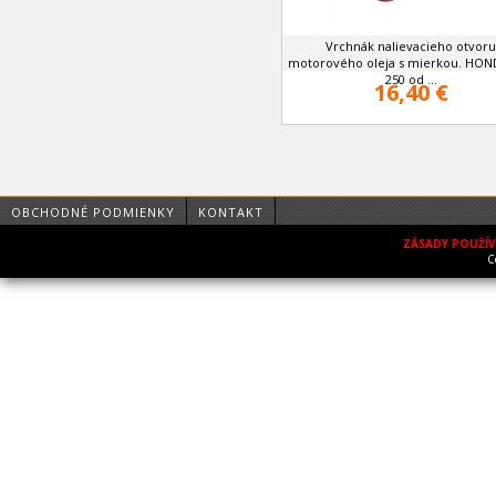
Vrchnák nalievacieho otvoru
motorového oleja s mierkou. HON
250 od ...
16,40 €
OBCHODNÉ PODMIENKY
KONTAKT
ZÁSADY POUŽÍ
C