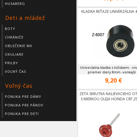
HUSABERG
KLADKA REŤAZE UNIVERZÁLNA 
Deti a mládež
BOTY
CHRÁNIČE
OBLEČENIE MX
OKULIARE
PRILBY
Univerźalna kladka s ložiskami. -v
VOĽNÝ ČAS
priemer diery 8mm -vonkajši .
9,20 €
Voľný čas
ZETA SKRUTKA NALIEVACIEHO O
PONUKA PRE DÁMY
S MIERKOU OLEJA HONDA CRF 2
10
PONUKA PRE PÁNOV
PONUKA PRE DETI