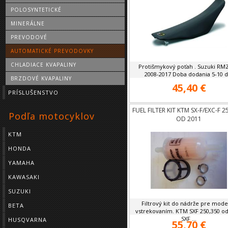
POLOSYNTETICKÉ
MINERÁLNE
PREVODOVÉ
AUTOMATICKÉ PREVODOVKY
CHLADIACE KVAPALINY
Protišmykový poťah . Suzuki RMZ
2008-2017 Doba dodania 5-10 d
BRZDOVÉ KVAPALINY
45,40 €
PRÍSLUŠENSTVO
FUEL FILTER KIT KTM SX-F/EXC-F 2
Podľa motocyklov
OD 2011
KTM
HONDA
YAMAHA
KAWASAKI
SUZUKI
Filtrový kit do nádrže pre mode
BETA
vstrekovaním. KTM SXF 250,350 od
SXF ...
HUSQVARNA
55,70 €