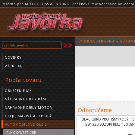
Všetko pre MOTOCROSS a ENDURO. Značkové motocrosové oblečenie a
ÚVODNÁ STRÁNKA
»
AUTOMO
NOVINKY
VÝPREDAJ
Podľa tovaru
OBLEČENIE MX
NÁHRADNÉ DIELY RÁM
NÁHRADNÉ DIELY MOTOR
Odporúčame
OLEJE, MAZIVÁ A LEPIDLÁ
BLACKBIRD PROTIŠMYKOVÝ P
BB1330 SUZUKI RMZ 450 08-
AUTOMOBILOVÉ OLEJE
PLNOSYNTETICKÉ