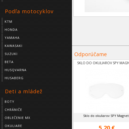
Podľa motocyklov
KTM
HONDA
YAMAHA
KAWASAKI
Odporúčame
SUZUKI
BETA
SKLO DO OKULIAROV SPY MAG
HUSQVARNA
HUSABERG
Deti a mládež
BOTY
CHRÁNIČE
Sklo do okuliarov SPY Magnet
OBLEČENIE MX
OKULIARE
5,20 €