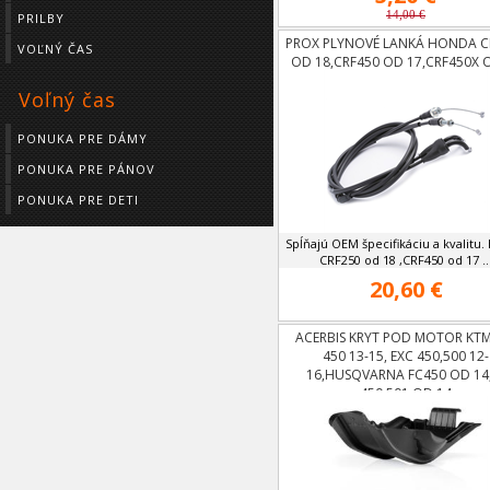
14,00 €
PRILBY
PROX PLYNOVÉ LANKÁ HONDA C
VOĽNÝ ČAS
OD 18,CRF450 OD 17,CRF450X 
Voľný čas
PONUKA PRE DÁMY
PONUKA PRE PÁNOV
PONUKA PRE DETI
Spĺňajú OEM špecifikáciu a kvalitu
CRF250 od 18 ,CRF450 od 17 ..
20,60 €
ACERBIS KRYT POD MOTOR KTM
450 13-15, EXC 450,500 12-
16,HUSQVARNA FC450 OD 14
450,501 OD 14