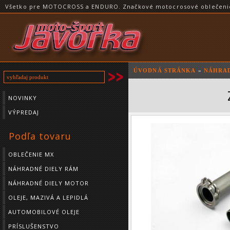
Všetko pre MOTOCROSS a ENDURO. Značkové motocrosové oblečenie a
ÚVODNÁ STRÁNKA
»
NÁHRAD
NOVINKY
VÝPREDAJ
Podľa tovaru
OBLEČENIE MX
NÁHRADNÉ DIELY RÁM
NÁHRADNÉ DIELY MOTOR
OLEJE, MAZIVÁ A LEPIDLÁ
AUTOMOBILOVÉ OLEJE
PRÍSLUŠENSTVO