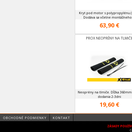
Kryt pod motor s polypropylénu.(p
Dodáva sa včetne montážneho .
63,90 €
PROX NEOPRÉNY NA TLMIČ
Neoprény na tlmiče. Dĺžka 360m
dodania 2-3dni
19,60 €
OBCHODNÉ PODMIENKY
KONTAKT
ZÁSADY POUŽÍ
C