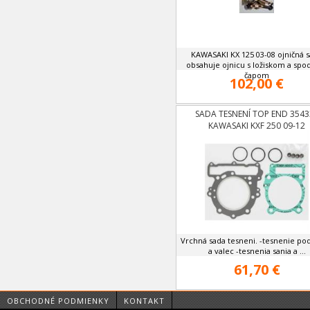
KAWASAKI KX 125 03-08 ojničná 
obsahuje ojnicu s ložiskom a sp
čapom
102,00 €
SADA TESNENÍ TOP END 3543
KAWASAKI KXF 250 09-12
Vrchná sada tesneni. -tesnenie po
a valec -tesnenia sania a ...
61,70 €
OBCHODNÉ PODMIENKY
KONTAKT