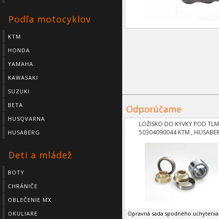
Podľa motocyklov
KTM
HONDA
YAMAHA
KAWASAKI
SUZUKI
BETA
Odporúčame
HUSQVARNA
LOŽISKO DO KYVKY POD TLM
50304090044 KTM , HUSABE
HUSABERG
Deti a mládež
BOTY
CHRÁNIČE
OBLEČENIE MX
Opravná sada spodného uchytenia 
OKULIARE