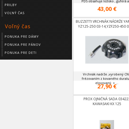
PDS obsahuje ložisko , guferá a 
PRILBY
43,00 €
VOĽNÝ ČAS
BUZZETTI VRCHNÁK NÁDRŽE Y
Voľný čas
YZ125-250 03-14,YZF250-450 0
PONUKA PRE DÁMY
PONUKA PRE PÁNOV
PONUKA PRE DETI
Vrchnák nadrže ,vyrobený C
frézovaním z kovaného duralu
eloxovaný. + ...
27,90 €
PROX OJNIČNÁ SADA 03422
KAWASAKI KX 125