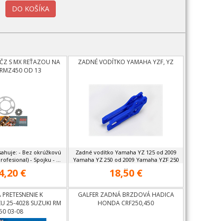
 ČZ S MX REŤAZOU NA
ZADNÉ VODÍTKO YAMAHA YZF, YZ
 RMZ450 OD 13
sahuje: - Bez okrúžkovú
Zadné vodítko Yamaha YZ 125 od 2009
ofesional) - Spojku - ...
Yamaha YZ 250 od 2009 Yamaha YZF 250
...
4,20 €
18,50 €
 PRETESNENIE K
GALFER ZADNÁ BRZDOVÁ HADICA
U 25-4028 SUZUKI RM
HONDA CRF250,450
50 03-08