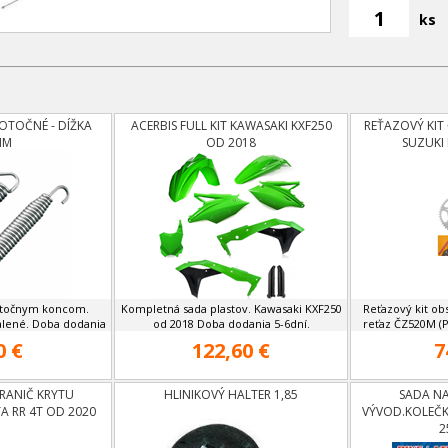
ks
OTOČNÉ - DÍŽKA
ACERBIS FULL KIT KAWASAKI KXF250
REŤAZOVÝ KIT
MM
OD 2018
SUZUKI
 otočnym koncom.
Kompletná sada plastov. Kawasaki KXF250
Reťazový kit ob
alené. Doba dodania
od 2018 Doba dodania 5-6dní.
reťaz ČZ520M (Pr
0 €
122,60 €
7
RANIČ KRYTU
HLINIKOVÝ HALTER 1,85
SADA NA
A RR 4T OD 2020
VÝVOD.KOLEČK
2