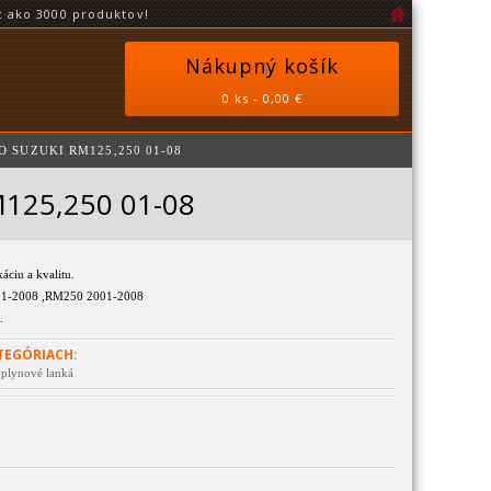
 ako 3000 produktov!
Nákupný košík
0 ks - 0,00 €
 SUZUKI RM125,250 01-08
M125,250 01-08
áciu a kvalitu.
1-2008 ,RM250 2001-2008
.
TEGÓRIACH:
 plynové lanká