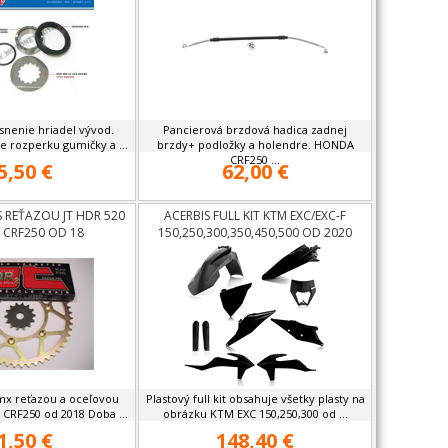
snenie hriadel vývod.
Pancierová brzdová hadica zadnej
e rozperku gumičky a ...
brzdy+ podložky a holendre. HONDA
CRF250 ...
5,50 €
62,00 €
S REŤAZOU JT HDR 520
ACERBIS FULL KIT KTM EXC/EXC-F
CRF250 OD 18
150,250,300,350,450,500 OD 2020
 mx reťazou a oceľovou
Plastový full kit obsahuje všetky plasty na
CRF250 od 2018 Doba ...
obrázku KTM EXC 150,250,300 od ...
1,50 €
148,40 €