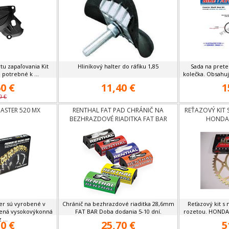
ytu zapaľovania Kit
Hliníkový halter do ráfiku 1,85
Sada na prete
 potrebné k ...
kolečka. Obsahuj
0 €
11,40 €
1
0 €
ASTER 520 MX
RENTHAL FAT PAD CHRÁNIČ NA
REŤAZOVÝ KIT 
BEZHRAZDOVÉ RIADITKA FAT BAR
HONDA 
er sú vyrobené v
Chránič na bezhrazdové riaditka 28,6mm
Reťazový kit s
hčená vysokovýkonná
FAT BAR Doba dodania 5-10 dní.
rozetou. HONDA 
 ...
0 €
25,70 €
5