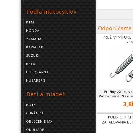
Podľa motocyklov
KTM
Odporúčame
HONDA
PRUŽINY VÝFUKU 
YAMAHA
74
KAWASAKI
SUZUKI
BETA
HUSQVARNA
HUSABERG
Pružiny výfuku s
Deti a mládež
Pozinkované. 2ks v b
...
3,8
BOTY
CHRÁNIČE
POLISPORT CH
OBLEČENIE MX
ZAPALOVANIA BET
OKULIARE