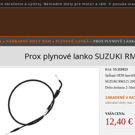
blečenie a výstroj. Náhradné diely pre motor a rám. V ponuke viac
A
»
NÁHRADNÉ DIELY RÁM
»
PLYNOVÉ LANKÁ
» PROX PLYNOVÉ LANKO
Prox plynové lanko SUZUKI R
Kód:
53.111023
Spĺňajú OEM špecifik
SUZUKI RM125 200
Doba dodania 2-3dni
ZARADENÉ V KA
náhradné diely rám -
VAŠA CENA:
12,40 €