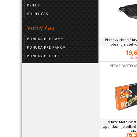
PRILBY
VOĽNÝ ČAS
Voľný čas
PONUKA PRE DÁMY
Plastovy chranič kr
obsahuje všetko
PONUKA PRE PÁNOV
19,6
PONUKA PRE DETI
35,0
REŤAZ MOTO-M
Reťaze Moto-Mast
Japonsku. – je odľa
reťaz
76,3