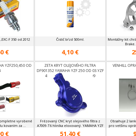
,EXC-F 350 od 2012
Čistič bŕzd 500ml.
Montážny kit chr
Brake.
0 €
4,10 €
2
HA YZF250,450 OD
ZETA KRYT OLEJOVÉHO FILTRA
VENHILL OPR
4
DF901352 YAMAHA YZF 250 OD 03.YZF
450 03-09,WRF 250,450 03-09
 kompletne vyrobené
Frézovaný CNC kryt olejového filtra z
Obsahuje 2 lan
lu kovaním za ...
A7009-T6 hliníka eloxovaný. YAMAHA YZF
pro vetšinu oprá
...
0 €
51,40 €