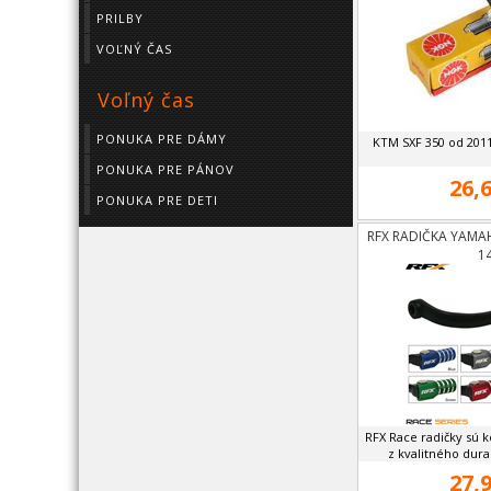
PRILBY
VOĽNÝ ČAS
Voľný čas
PONUKA PRE DÁMY
KTM SXF 350 od 2011
PONUKA PRE PÁNOV
26,6
PONUKA PRE DETI
RFX RADIČKA YAMA
1
RFX Race radičky sú
z kvalitného dura
27,9