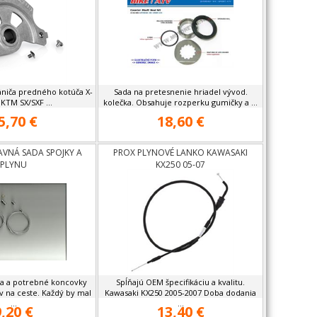
ániča predného kotúča X-
Sada na pretesnenie hriadel vývod.
 KTM SX/SXF ...
kolečka. Obsahuje rozperku gumičky a ...
5,70 €
18,60 €
AVNÁ SADA SPOJKY A
PROX PLYNOVÉ LANKO KAWASAKI
PLYNU
KX250 05-07
ka a potrebné koncovky
Spĺňajú OEM špecifikáciu a kvalitu.
v na ceste. Každý by mal
Kawasaki KX250 2005-2007 Doba dodania
...
...
9,20 €
13,40 €