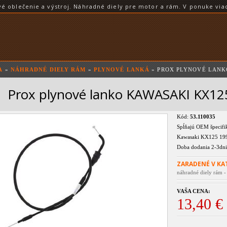
blečenie a výstroj. Náhradné diely pre motor a rám. V ponuke viac
A
»
NÁHRADNÉ DIELY RÁM
»
PLYNOVÉ LANKÁ
» PROX PLYNOVÉ LANKO
Prox plynové lanko KAWASAKI KX12
Kód:
53.110035
Spĺňajú OEM špecifik
Kawasaki KX125 19
Doba dodania 2-3dni
ZARADENÉ V KA
náhradné diely rám -
VAŠA CENA:
13,40 €