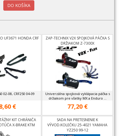
KO UF3671 HONDA CRF
ZAP-TECHNIX V2X SPOJKOVÁ PÁČKA S
DRŽIAKOM Z-7300X
 02-08, CRF250 04-09
Univerzálna spojková vyklápacia páčka s
držiakom pre všetky MX a Enduro ...
8,60 €
77,20 €
TÁŽNY KIT CHRÁNIČA
SADA NA PRETESNENIE K
OTÚČA X-BRAKE KTM
VÝVOD.KOLEČKU 25-4021 YAMAHA
4-14,EXC 04-15,
YZ250 99-12
RNA,HUSABERG