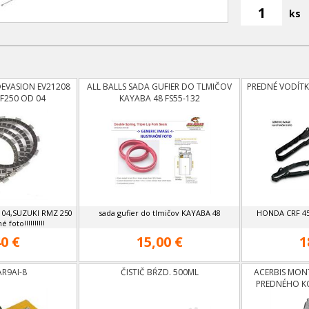
ks
EVASION EV21208
ALL BALLS SADA GUFIER DO TLMIČOV
PREDNÉ VODÍT
F250 OD 04
KAYABA 48 FS55-132
 04,SUZUKI RMZ 250
sada gufier do tlmičov KAYABA 48
HONDA CRF 450
 foto!!!!!!!!!!
0 €
15,00 €
1
R9AI-8
ČISTIČ BŔZD. 500ML
ACERBIS MON
PREDNÉHO K
SX/SXF 0
HUSQVA