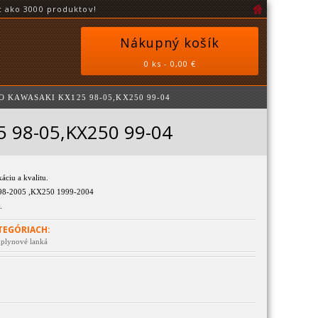
 ako 3000 produktov!
Nákupný košík
0 ks - 0,00 €
 KAWASAKI KX125 98-05,KX250 99-04
5 98-05,KX250 99-04
áciu a kvalitu.
98-2005 ,KX250 1999-2004
.
TEGÓRIACH:
 plynové lanká