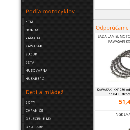
Podľa motocyklov
KTM
Odporúčame
HONDA
SADA LAMIEL MOTO
YAMAHA
KAWASAKI KX
KAWASAKI
SUZUKI
BETA
HUSQVARNA
HUSABERG
KAWASAKI KXF 250 od
Deti a mládež
od 04 Ilustračné
51,4
BOTY
CHRÁNIČE
NGK LMA
OBLEČENIE MX
OKULIARE