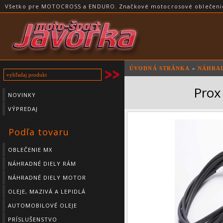
Všetko pre MOTOCROSS a ENDURO. Značkové motocrosové oblečenie a
ÚVODNÁ STRÁNKA
»
NÁHRAD
Prox
NOVINKY
VÝPREDAJ
Podľa tovaru
OBLEČENIE MX
NÁHRADNÉ DIELY RÁM
NÁHRADNÉ DIELY MOTOR
OLEJE, MAZIVÁ A LEPIDLÁ
AUTOMOBILOVÉ OLEJE
PRÍSLUŠENSTVO