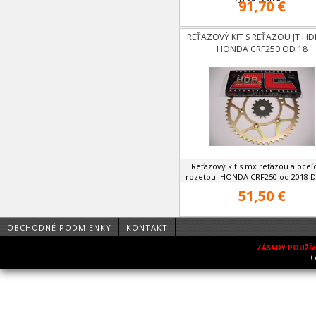
91,70 €
REŤAZOVÝ KIT S REŤAZOU JT HD
HONDA CRF250 OD 18
Reťazový kit s mx reťazou a oce
rozetou. HONDA CRF250 od 2018 Do
51,50 €
OBCHODNÉ PODMIENKY
KONTAKT
ZÁSADY POUŽÍ
C