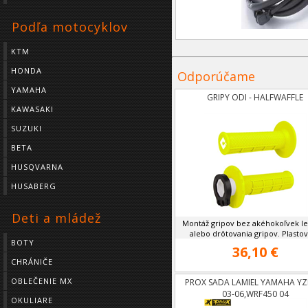
Podľa motocyklov
KTM
HONDA
Odporúčame
YAMAHA
GRIPY ODI - HALFWAFFLE
KAWASAKI
SUZUKI
BETA
HUSQVARNA
HUSABERG
Deti a mládež
Montáž gripov bez akéhokoľvek l
alebo drôtovania gripov. Plastová
BOTY
36,10 €
CHRÁNIČE
OBLEČENIE MX
PROX SADA LAMIEL YAMAHA YZ
03-06,WRF450 04
OKULIARE