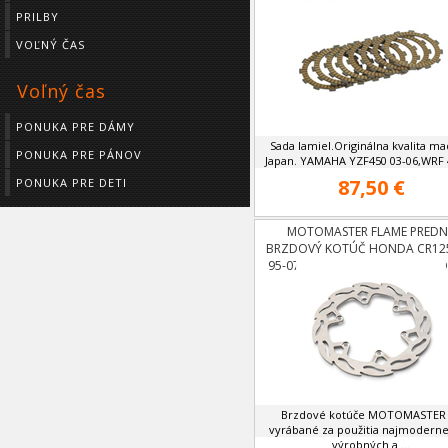
PRILBY
VOĽNÝ ČAS
Voľný čas
PONUKA PRE DÁMY
Sada lamiel.Originálna kvalita ma
PONUKA PRE PÁNOV
Japan. YAMAHA YZF450 03-06,WRF 4
87,50 €
PONUKA PRE DETI
MOTOMASTER FLAME PREDN
BRZDOVÝ KOTÚČ HONDA CR125
95-07,CRF 250 OD 04,CRF 450 
Brzdové kotúče MOTOMASTER
vyrábané za použitia najmoderne
výrobných a ...