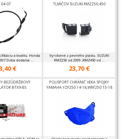
04-07
TLMIČOV SUZUKI RMZ250,450
ifikáciu a kvalitu. Honda
Vyrobené z pevného plastu. SUZUKI
007 Doba dodania ...
RMZ250 od 2009 ,RMZ450 od ...
3,40 €
23,70 €
RY BEZÚDRŽBOVÝ
POLISPORT CHRÁNIČ VEKA SPOJKY
ÁTOR BTX9-BS
YAMAHA YZF250 14-18,WRF250 15-18
umulátor (VRLA, AGM za
Chráni kryt spojky pred nárazmi a