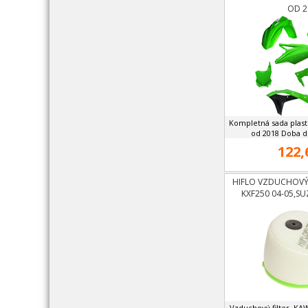
OD 2
Kompletná sada plast
od 2018 Doba d
122,
HIFLO VZDUCHOVÝ 
KXF250 04-05,SU
Vzduchový filter. KA