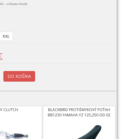
iče - ochrana hrude
XXL
€
SY CLUTCH
BLACKBIRD PROTIŠMYKOVÝ POŤAH
BB1230 YAMAHA YZ 125,250 OD 02