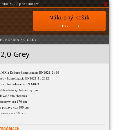
 ako 3000 produktov!
Nákupný košík
0 ks - 0,00 €
IČ KOERTA 2,0 GREY
 2,0 Grey
na MX a Enduro homologácia EN1621-2 / 03
lakťov homologácia EN1621-1 / 2012
 kostí, homologácia EN 14021
rbta elastický ľadvinový pás
ilované telo chrániča
 postavy cca 170 cm
ku postavy cca 180 cm
postavy cca 190 cm
.
TEGÓRIACH: