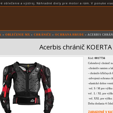
blečenie a výstroj. Náhradné diely pre motor a rám. V ponuke viac
A
»
OBLEČENIE MX
»
CHRÁNIČE
»
OCHRANA HRUDE
» ACERBIS CHRÁN
Acerbis chránič KOERTA
Kód:
0017756
Celotelový chránič 
-chrániče ramien a 
- chrániče kľúčnych
-zdvojená ochrana ch
-elastické dobre vent
vel. S / M pre výšku
vel . L / XL pre výš
vel. XXL pre výšku 
Doba dodania 4-5dní
ZARADENÉ V KA