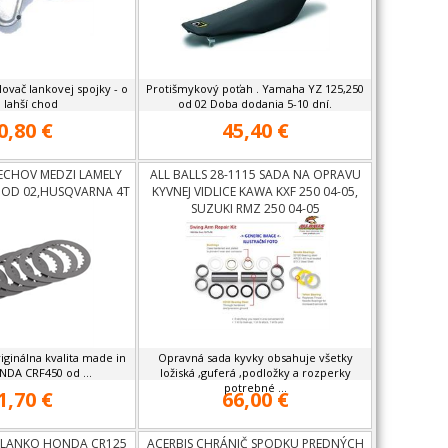
lovač lankovej spojky - o
Protišmykový poťah . Yamaha YZ 125,250
 lahší chod
od 02 Doba dodania 5-10 dní.
0,80 €
45,40 €
ECHOV MEDZI LAMELY
ALL BALLS 28-1115 SADA NA OPRAVU
 OD 02,HUSQVARNA 4T
KYVNEJ VIDLICE KAWA KXF 250 04-05,
-530 00-13
SUZUKI RMZ 250 04-05
ginálna kvalita made in
Opravná sada kyvky obsahuje všetky
NDA CRF450 od ...
ložiská ,guferá ,podložky a rozperky
potrebné ...
1,70 €
66,00 €
 LANKO HONDA CR125
ACERBIS CHRÁNIČ SPODKU PREDNÝCH