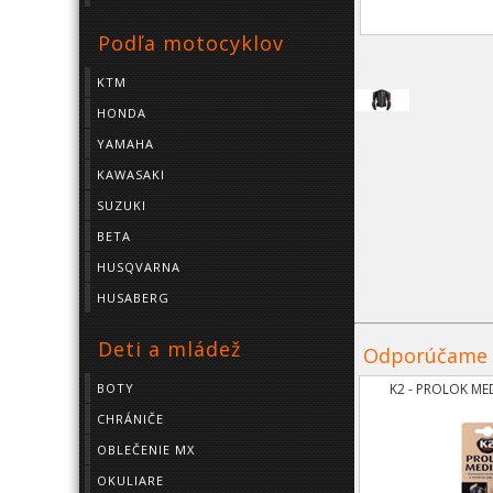
Podľa motocyklov
KTM
HONDA
YAMAHA
KAWASAKI
SUZUKI
BETA
HUSQVARNA
HUSABERG
Deti a mládež
Odporúčame
K2 - PROLOK ME
BOTY
CHRÁNIČE
OBLEČENIE MX
OKULIARE