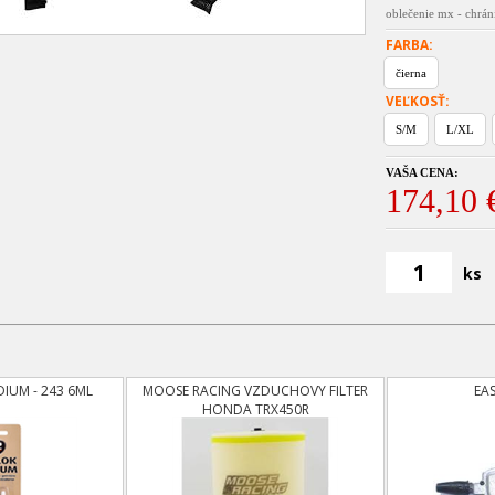
oblečenie mx - chrán
FARBA:
čierna
VEĽKOSŤ:
S/M
L/XL
VAŠA CENA:
174,10 
ks
DIUM - 243 6ML
MOOSE RACING VZDUCHOVY FILTER
EA
HONDA TRX450R