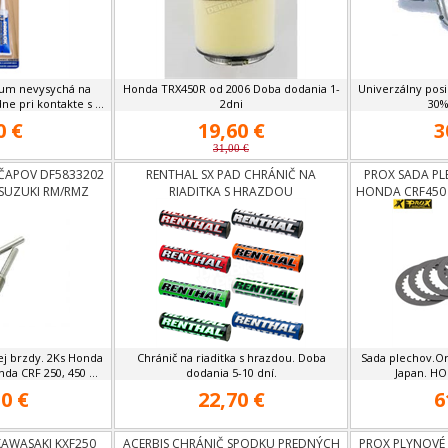
um nevysychá na
Honda TRX450R od 2006 Doba dodania 1-
Univerzálny posi
e pri kontakte s ...
2dni
30%
0 €
19,60 €
3
31,00 €
ČAPOV DF5833202
RENTHAL SX PAD CHRÁNIČ NA
PROX SADA PL
 SUZUKI RM/RMZ
RIADITKA S HRAZDOU
HONDA CRF450
250
ej brzdy. 2Ks Honda
Chránič na riaditka s hrazdou. Doba
Sada plechov.Ori
da CRF 250, 450 ...
dodania 5-10 dní.
Japan. HO
0 €
22,70 €
6
 KAWASAKI KXF250
ACERBIS CHRÁNIČ SPODKU PREDNÝCH
PROX PLYNOVÉ