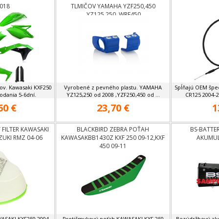
018
TLMIČOV YAMAHA YZF250,450
,YZ125,250 ,WRF450
ov. Kawasaki KXF250
Vyrobené z pevného plastu. YAMAHA
Spĺňajú OEM špec
odania 5-6dní.
YZ125,250 od 2008 ,YZF250,450 od ...
CR125 2004-2
60 €
23,70 €
1
FILTER KAWASAKI
BLACKBIRD ZEBRA POŤAH
BS-BATTE
ZUKI RMZ 04-06
KAWASAKBB1430Z KXF 250 09-12,KXF
AKUMUL
450 09-11
WASAKI KXF250 2004-
Protišmykový poťah KAWASAKI KXF 250
Bezúdržbový ak