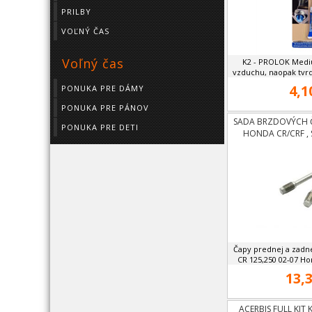
PRILBY
VOĽNÝ ČAS
Voľný čas
K2 - PROLOK Medi
vzduchu, naopak tvrdn
4,1
PONUKA PRE DÁMY
PONUKA PRE PÁNOV
SADA BRZDOVÝCH 
PONUKA PRE DETI
HONDA CR/CRF ,
Čapy prednej a zadn
CR 125,250 02-07 Hon
13,3
ACERBIS FULL KIT