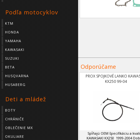
Podľa motocyklov
KTM
HONDA
YAMAHA
KAWASAKI
SUZUKI
Odporúčame
BETA
HUSQVARNA
PROX SPOJKOVÉ LANKO KAWAS
KX250 99-04
HUSABERG
Deti a mládež
BOTY
CHRÁNIČE
OBLEČENIE MX
Spĺňajú OEM špecifikáciu a kvali
OKULIARE
KAWASAKI KX250 1999-2004 Doba