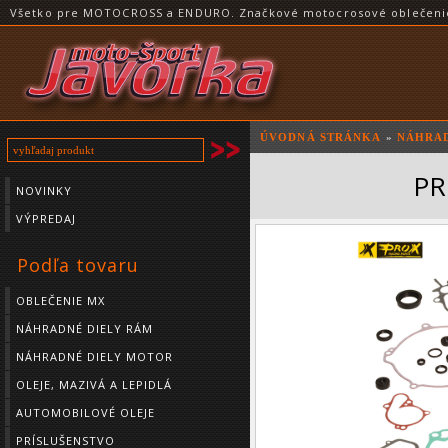
Všetko pre MOTOCROSS a ENDURO. Značkové motocrosové oblečenie a
ÚVODNÁ STRÁNKA
»
NÁHRAD
PR
NOVINKY
VÝPREDAJ
Podľa tovaru
OBLEČENIE MX
NÁHRADNÉ DIELY RÁM
NÁHRADNÉ DIELY MOTOR
OLEJE, MAZIVÁ A LEPIDLÁ
AUTOMOBILOVÉ OLEJE
PRÍSLUŠENSTVO