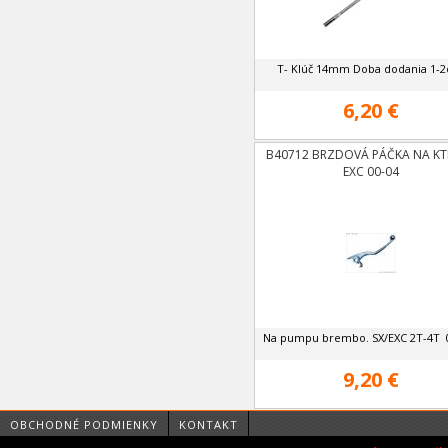
T- Klúč 14mm Doba dodania 1-2
6,20 €
B40712 BRZDOVÁ PÁČKA NA KT
EXC 00-04
Na pumpu brembo. SX/EXC 2T-4T
9,20 €
OBCHODNÉ PODMIENKY
KONTAKT