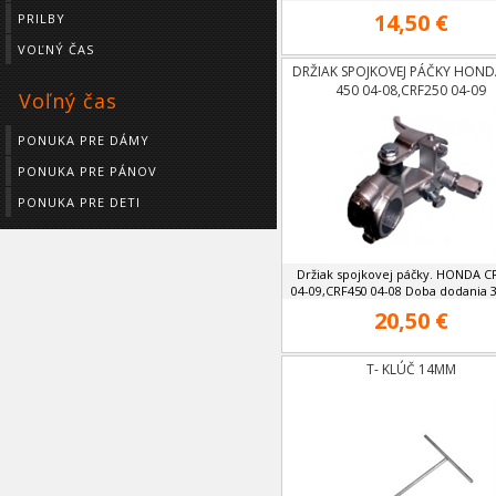
14,50 €
PRILBY
VOĽNÝ ČAS
DRŽIAK SPOJKOVEJ PÁČKY HOND
450 04-08,CRF250 04-09
Voľný čas
PONUKA PRE DÁMY
PONUKA PRE PÁNOV
PONUKA PRE DETI
Držiak spojkovej páčky. HONDA C
04-09,CRF450 04-08 Doba dodania 3
20,50 €
T- KLÚČ 14MM