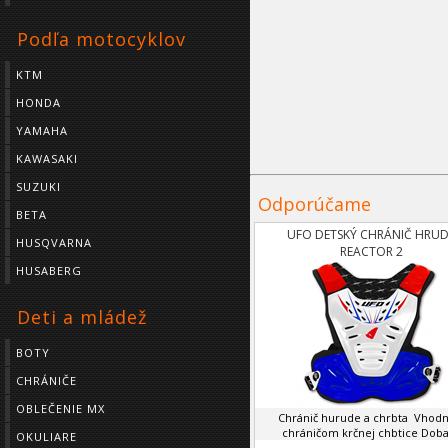
Podľa motocyklov
KTM
HONDA
YAMAHA
KAWASAKI
SUZUKI
Odporúčame
BETA
UFO DETSKÝ CHRÁNIČ HRUD
HUSQVARNA
REACTOR 2
HUSABERG
Deti a mládež
BOTY
CHRÁNIČE
OBLEČENIE MX
Chránič hurude a chrbta Vhodn
chráničom krčnej chbtice Doba 
OKULIARE