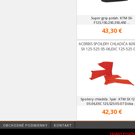
Super grip poťah. KTM SX-
F125,150,250,350,450 ...
43,30 €
ACERBIS SPOILERY CHLADIČA 80
SX 125-525 05-06,EXC 125-525 
Spoilery chladiča .1pár. KTM SX 1
05-06,EXC 125,525 05-07 Doba .
42,30 €
OBCHODNÉ PODMIENKY
KONTAKT
ZÁSADY POUŽÍ