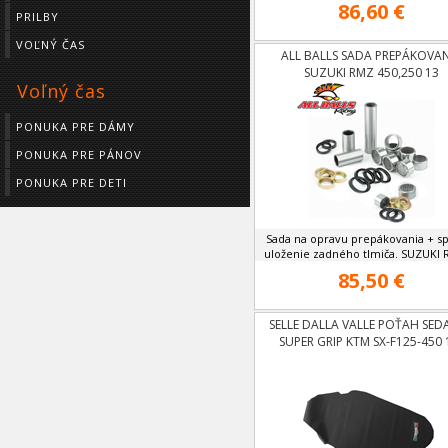
86,60 €
PRILBY
VOĽNÝ ČAS
ALL BALLS SADA PREPÁKOVA
SUZUKI RMZ 450,250 13
Voľný čas
PONUKA PRE DÁMY
PONUKA PRE PÁNOV
PONUKA PRE DETI
Sada na opravu prepákovania + s
uloženie zadného tlmiča. SUZUKI R
85,50 €
SELLE DALLA VALLE POŤAH SED
SUPER GRIP KTM SX-F125-450 
15,EXC-F125-500 12-16