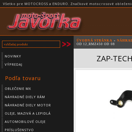
Všetko pre MOTOCROSS a ENDURO. Značkové motocrosové oblečenie a
ÚVODNÁ STRÁNKA
»
NÁHRAD
OD 12,RMZ450 OD 08
ZAP-TECH
NOVINKY
VÝPREDAJ
Podľa tovaru
OBLEČENIE MX
NÁHRADNÉ DIELY RÁM
NÁHRADNÉ DIELY MOTOR
OLEJE, MAZIVÁ A LEPIDLÁ
AUTOMOBILOVÉ OLEJE
PRÍSLUŠENSTVO