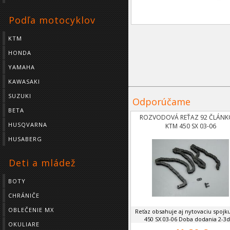
Podľa motocyklov
KTM
HONDA
YAMAHA
KAWASAKI
SUZUKI
Odporúčame
BETA
ROZVODOVÁ REŤAZ 92 ČLÁNK
HUSQVARNA
KTM 450 SX 03-06
HUSABERG
Deti a mládež
BOTY
CHRÁNIČE
OBLEČENIE MX
Reťaz obsahuje aj nytovaciu spojk
450 SX 03-06 Doba dodania 2-3d
OKULIARE