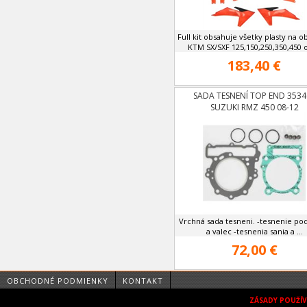
Full kit obsahuje všetky plasty na o
KTM SX/SXF 125,150,250,350,450 od
183,40 €
SADA TESNENÍ TOP END 3534
SUZUKI RMZ 450 08-12
Vrchná sada tesneni. -tesnenie po
a valec -tesnenia sania a ...
72,00 €
OBCHODNÉ PODMIENKY
KONTAKT
ZÁSADY POUŽÍ