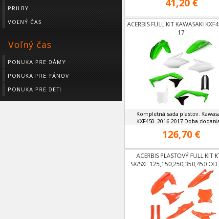
41,20 €
PRILBY
VOĽNÝ ČAS
ACERBIS FULL KIT KAWASAKI KXF4
17
Voľný čas
PONUKA PRE DÁMY
PONUKA PRE PÁNOV
PONUKA PRE DETI
Kompletná sada plastov. Kawas
KXF450 2016-2017 Doba dodania 
126,70 €
ACERBIS PLASTOVÝ FULL KIT 
SX/SXF 125,150,250,350,450 OD