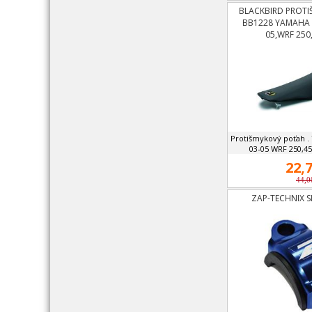
BLACKBIRD PROT
BB1228 YAMAHA Y
05,WRF 250
Protišmykový poťah .
03-05 WRF 250,45
22,7
44,0
ZAP-TECHNIX S