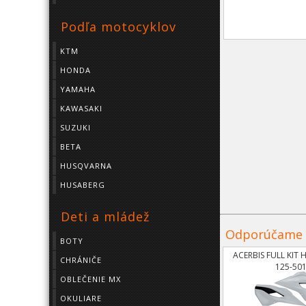
Podľa motocyklov
KTM
HONDA
YAMAHA
KAWASAKI
SUZUKI
BETA
HUSQVARNA
HUSABERG
Deti a mládež
Odporúčame
BOTY
ACERBIS FULL KIT
CHRÁNIČE
125-501
OBLEČENIE MX
OKULIARE