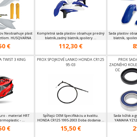
ov.Neobsahuje plast
Kompletná sada plastov obsahuje:predný
Sada plastov obsa
vetlom. HUSQVARNA
blatník,zadný blatník,spoilery ...
blatník, spoile
50 €
112,30 €
8
A TWIST 3 KING
PROX SPOJKOVÉ LANKO HONDA CR125
PROX SADA
95-03
ZADNÉHO KOLE
OD 99,YZF25
duro - material HRT
Spĺňajú OEM špecifikáciu a kvalitu.
Sada ložísk a 
ermoplastic - ...
HONDA CR125 1995-2003 Doba dodania ...
YAMAHA YZ125,
50 €
15,50 €
2