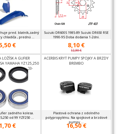
huje pred. blatník,zadný
Suzuki DR600S 1985-89 Suzuki DR650 RSE
ry chladiča , prednú ...
1990-95 Doba dodania 1-2dni.
5,50 €
8,10 €
12,90 €
 LOŽÍSK A GUFIER
ACERBIS KRYT PUMPY SPOJKY A BRZDY
SA YAMAHA YZ125,250
BREMBO
0 01-08,YZF450 03-
08,WRF
gufier zadného kolesa.
Plastová ochrana z odolného
250 od 99 YZF250 ...
polypropylénu. Na spojkové a brzdové
pumpy ...
1,70 €
16,50 €