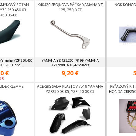
IŠMYKOVÝ POŤAH
K40420 SPOJKOVÁ PÁČKA YAMAHA YZ
NGK KONCOV
ZF 250,450 03-
125, 250, YZF
,450 05-06
 Yamaha YZF 250,450
YAMAHA YZ 125,250 78-99 YAMAHA
0 05-06 Doba ...
YZF/WRF 400 ,426 98-99
0 €
9,20 €
0 €
LIDER KLEMME
ACERBIS SADA PLASTOV 7519 YAMAHA
REŤAZOVÝ KIT 
YZF250 03-05, YZF450 03-05
HONDA CRF250 