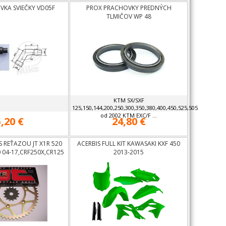
KA SVIEČKY VD05F
PROX PRACHOVKY PREDNÝCH
TLMIČOV WP 48
KTM SX/SXF
125,150,144,200,250,300,350,380,400,450,525,505
od 2002 KTM EXC/F ...
5,20 €
24,80 €
S REŤAZOU JT X1R 520
ACERBIS FULL KIT KAWASAKI KXF 450
04-17,CRF250X,CR125
2013-2015