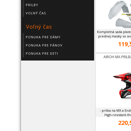
PRILBY
VOĽNÝ ČAS
Voľný čas
Kompletná sada plast
prednej masky so s
PONUKA PRE DÁMY
...
119,
PONUKA PRE PÁNOV
PONUKA PRE DETI
AIROH MX-PRILB
- prilba na MX a En
High-resistant-th
220,