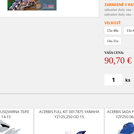
ZARADENÉ V KA
náhradné diely rám -
náhradné diely rám -
VEĽKOSŤ:
13z-48z
13z-
14z-51z
VAŠA CENA:
90,70 €
ks
 HUSQVARNA TE/FE
ACERBIS FULL KIT 0017875 YAMAHA
ACERBIS SADA 
 14-15
YZ125,250 OD 15
YZF250 06