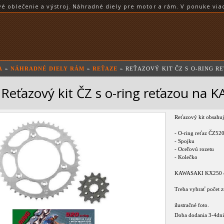
blečenie a výstroj. Náhradné diely pre motor a rám. V ponuke viac
A
»
NÁHRADNÉ DIELY RÁM
»
REŤAZE
» REŤAZOVÝ KIT ČZ S O-RING R
Reťazový kit ČZ s o-ring reťazou na
Reťazový kit obsahuj
- O-ring reťaz ČZ5
- Spojku
- Oceľovú rozetu
- Kolečko
KAWASAKI KX250 
Treba vybrať počet 
ilustračné foto.
Doba dodania 3-4dni