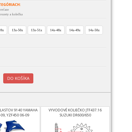
TEGÓRIACH:
 reťaze
 rozety a kolečka
49z
13z-50z
13z-51z
14z-48z
14z-49z
14z-50z
PLASTOV 9140 YAMAHA
VYVODOVÉ KOLIEČKO JTF437.16
-09, YZF450 06-09
SUZUKI DR600/650