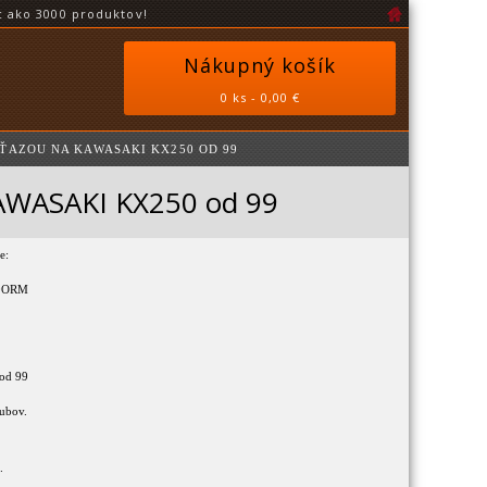
 ako 3000 produktov!
Nákupný košík
0 ks - 0,00 €
EŤAZOU NA KAWASAKI KX250 OD 99
 KAWASAKI KX250 od 99
e:
20ORM
od 99
zubov.
.