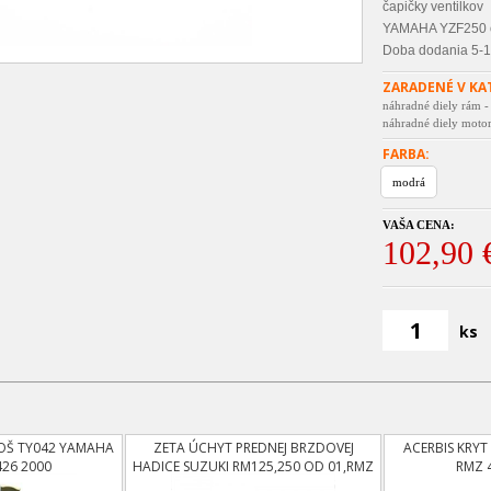
čapičky ventilkov
YAMAHA YZF250 o
Doba dodania 5-1
ZARADENÉ V KA
náhradné diely rám -
náhradné diely motor
FARBA:
modrá
VAŠA CENA:
102,90 
ks
OŠ TY042 YAMAHA
ZETA ÚCHYT PREDNEJ BRZDOVEJ
ACERBIS KRY
426 2000
HADICE SUZUKI RM125,250 OD 01,RMZ
RMZ 
250 OD 04,RMZ 450 OD 05