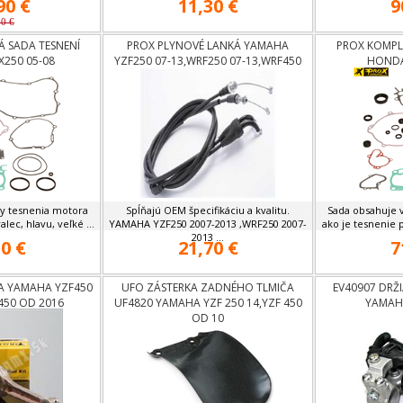
90 €
11,30 €
9
90 €
 SADA TESNENÍ
PROX PLYNOVÉ LANKÁ YAMAHA
PROX KOMPL
X250 05-08
YZF250 07-13,WRF250 07-13,WRF450
HONDA
07-11
ky tesnenia motora
Spĺňajú OEM špecifikáciu a kvalitu.
Sada obsahuje 
lec, hlavu, veľké ...
YAMAHA YZF250 2007-2013 ,WRF250 2007-
ako je tesnenie p
2013 ...
0 €
21,70 €
7
A YAMAHA YZF450
UFO ZÁSTERKA ZADNÉHO TLMIČA
EV40907 DRŽI
450 OD 2016
UF4820 YAMAHA YZF 250 14,YZF 450
YAMAHA
OD 10