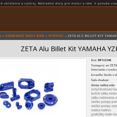
blečenie a výstroj. Náhradné diely pre motor a rám. V ponuke viac
A
»
NÁHRADNÉ DIELY RÁM
»
TUNNING
» ZETA ALU BILLET KIT YAMAHA
ZETA Alu Billet Kit YAMAHA Y
Kód:
DF512346
Tuningový set ZETA
frézovaním s vysoko
kovaného duralu a el
Sada obsahuje:
dorazy zadnej osky
úchyt brzdovej ha
bočné zátky moto
zátku nalievania o
viečko pumpy pre
viečko pumpy zad
matice haltrov
podložky matic hal