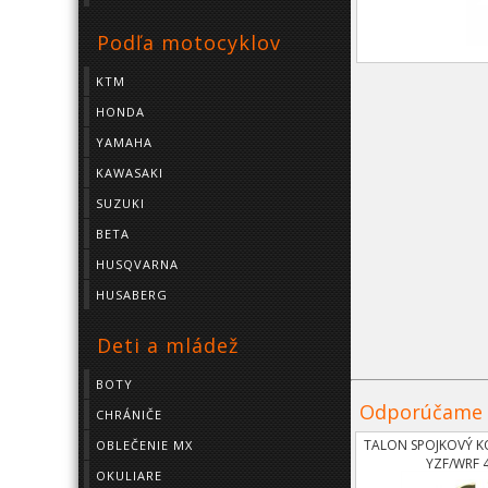
Podľa motocyklov
KTM
HONDA
YAMAHA
KAWASAKI
SUZUKI
BETA
HUSQVARNA
HUSABERG
Deti a mládež
BOTY
Odporúčame
CHRÁNIČE
TALON SPOJKOVÝ K
OBLEČENIE MX
YZF/WRF 
OKULIARE