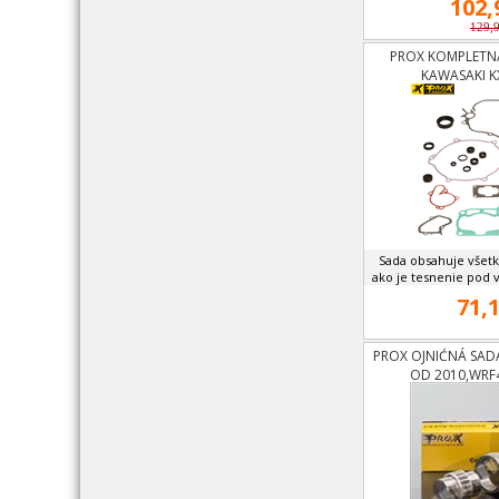
102,
129,
PROX KOMPLETNÁ
KAWASAKI K
Sada obsahuje všet
ako je tesnenie pod va
71,1
PROX OJNIĆNÁ SAD
OD 2010,WRF