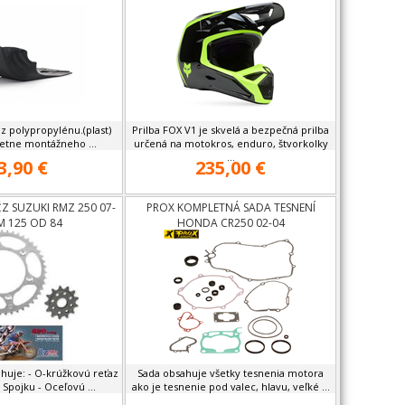
z polypropylénu.(plast)
Prilba FOX V1 je skvelá a bezpečná prilba
etne montážneho ...
určená na motokros, enduro, štvorkolky
...
3,90 €
235,00 €
Z SUZUKI RMZ 250 07-
PROX KOMPLETNÁ SADA TESNENÍ
RM 125 OD 84
HONDA CR250 02-04
huje: - O-krúžkovú reťaz
Sada obsahuje všetky tesnenia motora
 Spojku - Oceľovú ...
ako je tesnenie pod valec, hlavu, veľké ...