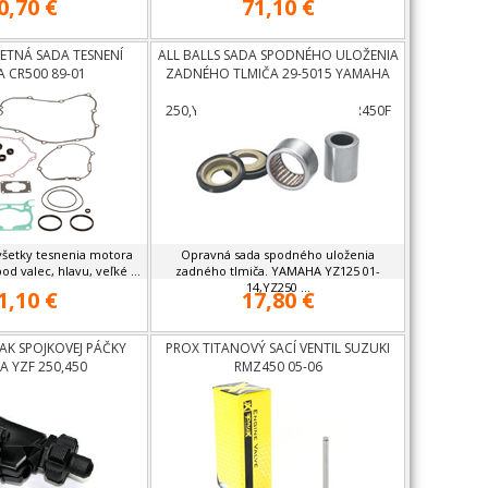
0,70 €
71,10 €
ETNÁ SADA TESNENÍ
ALL BALLS SADA SPODNÉHO ULOŽENIA
 CR500 89-01
ZADNÉHO TLMIČA 29-5015 YAMAHA
YZ125,YZ
250,YZF250,YZF450,WR250F,WR450F
všetky tesnenia motora
Opravná sada spodného uloženia
od valec, hlavu, veľké ...
zadného tlmiča. YAMAHA YZ125 01-
14,YZ250 ...
1,10 €
17,80 €
AK SPOJKOVEJ PÁČKY
PROX TITANOVÝ SACÍ VENTIL SUZUKI
 YZF 250,450
RMZ450 05-06