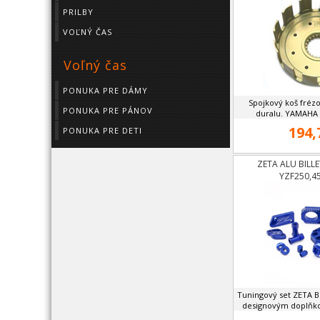
PRILBY
VOĽNÝ ČAS
Voľný čas
PONUKA PRE DÁMY
Spojkový koš fréz
PONUKA PRE PÁNOV
duralu. YAMAHA Y
194,
PONUKA PRE DETI
ZETA ALU BILL
YZF250,4
Tuningový set ZETA Bi
designovým doplňko