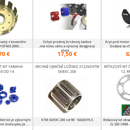
ovaný s kovaného
Úchyt prednej brzdovej hadice
Kryt pod motor 
ZF426 2000, ...
,má nízku váhu a výrazný designový
Dodáva sa vč
efekt. ...
70 €
17,50 €
6
ET KIT YAMAHA
VRCHNÉ OJNIČNÉ LOŽISKO 212250 KTM
REŤAZOVÝ KIT Č
50 OD 14
SX/EXC 200
12, 
llet kit je výborným
KTM SX/EXC 200 od 98 16X20X19,5
Reťazový kit obsa
m motocyklu.Je ...
čz 520 ORM -