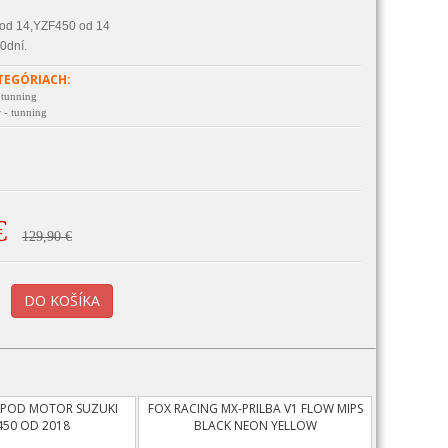
d 14,YZF450 od 14
0dní.
TEGÓRIACH:
 tunning
 - tunning
€
129,90 €
T POD MOTOR SUZUKI
FOX RACING MX-PRILBA V1 FLOW MIPS
450 OD 2018
BLACK NEON YELLOW