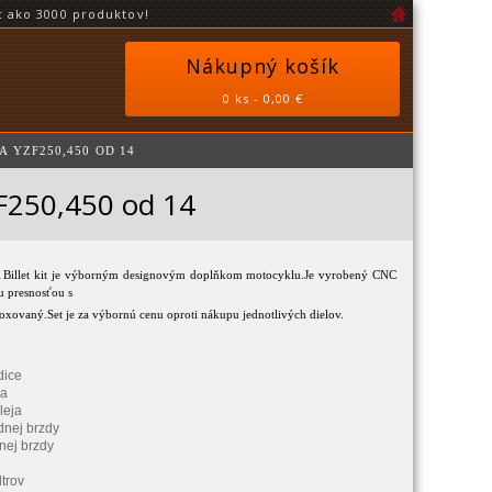
 ako 3000 produktov!
Nákupný košík
0 ks - 0,00 €
 YZF250,450 OD 14
ZF250,450 od 14
 Billet kit je výborným designovým doplňkom motocyklu.Je vyrobený CNC
u presnosťou s
oxovaný.Set je za výbornú cenu oproti nákupu jednotlivých dielov.
dice
ra
leja
dnej brzdy
nej brzdy
trov