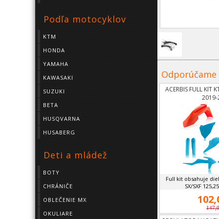
Podľa motocyklov
KTM
HONDA
YAMAHA
Odporúčame
KAWASAKI
ACERBIS FULL KIT K
SUZUKI
2019-
BETA
HUSQVARNA
HUSABERG
Deti a mládež
BOTY
Full kit obsahuje di
SX/SXF 125,250
CHRÁNIČE
102,
OBLEČENIE MX
147,
OKULIARE