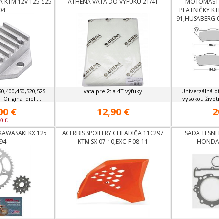
 KTM 12V 125-525
ATHENA VATA DO VÝFUKU 2T/4T
MOTOMASTE
04
PLATNIČKY KT
91,HUSABERG 
0,400,450,520,525
vata pre 2t a 4T výfuky.
Univerzálná o
Original diel ...
vysokou život
00 €
12,90 €
2
00 €
KAWASAKI KX 125
ACERBIS SPOILERY CHLADIČA 110297
SADA TESNE
94
KTM SX 07-10,EXC-F 08-11
HONDA 