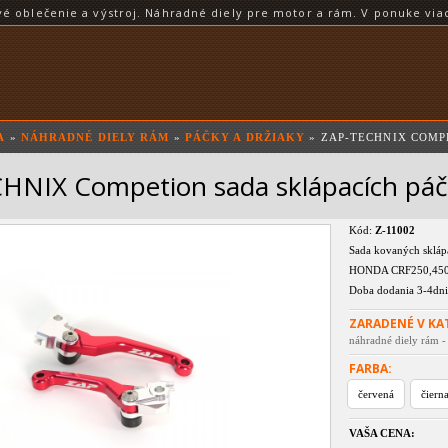
blečenie a výstroj. Náhradné diely pre motor a rám. V ponuke viac
A
»
NÁHRADNÉ DIELY RÁM
»
PÁČKY A DRŽIAKY
» ZAP-TECHNIX COMP
HNIX Competion sada sklápacích p
Kód:
Z-11002
Sada kovaných sklápa
HONDA CRF250,450
Doba dodania 3-4dni
ZARADENÉ V KA
náhradné diely rám -
FARBA:
červená
čiern
VAŠA CENA: