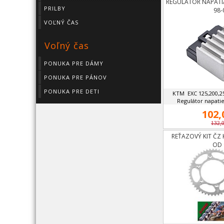
REGULATOR NAPATIA
PRILBY
98-
VOĽNÝ ČAS
Voľný čas
PONUKA PRE DÁMY
PONUKA PRE PÁNOV
PONUKA PRE DETI
KTM EXC 125,200,25
Regulátor napatie. 
102,
132,
REŤAZOVÝ KIT ČZ 
OD 