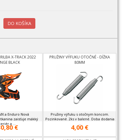
RILBA X-TRACK 2022
PRUŽINY VÝFUKU OTOČNÉ - DÍŽKA
NGE BLACK
80MM
 MX a Enduro Nová
Pružiny výfuku s otočnym koncom.
tkanina zaisťuje mäkký
Pozinkované. 2ks v balené. Doba dodania
teriér a ...
...
0,80 €
4,00 €