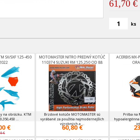
61,70 €
ks
TM SX/SXF 125-450
MOTOMASTER NITRO PREDNÝ KOTÚČ
ACERBIS MX-P
2022
110374 SUZUKI RM 125,250 OD 88
ORA
ely na obrázku. KTM
Brzdové kotúče MOTOMASTER sú
Prilba na
,350,450 ...
vyrábané za použitia najmodernejších
hypoalergénna 
výrobných a ...
in
00 €
60,80 €
23
00 €