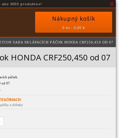
 ako 3000 produktov!
Nákupný košík
0 ks - 0,00 €
ETION SADA SKLÁPACÍCH PÁČOK HONDA CRF250,450 OD 07
áčok HONDA CRF250,450 od 07
cích páčiek.
 od 07
.
TEGÓRIACH:
 páčky a držiaky
a