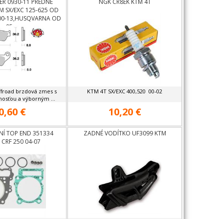
R 0930-11 PREDNÉ
NGK CR8EK KTM 4T
M SX/EXC 125-625 OD
00-13,HUSQVARNA OD
95
ffroad brzdová zmes s
KTM 4T SX/EXC 400,520 00-02
nosťou a výborným ...
0,60 €
10,20 €
NÍ TOP END 351334
ZADNÉ VODÍTKO UF3099 KTM
CRF 250 04-07