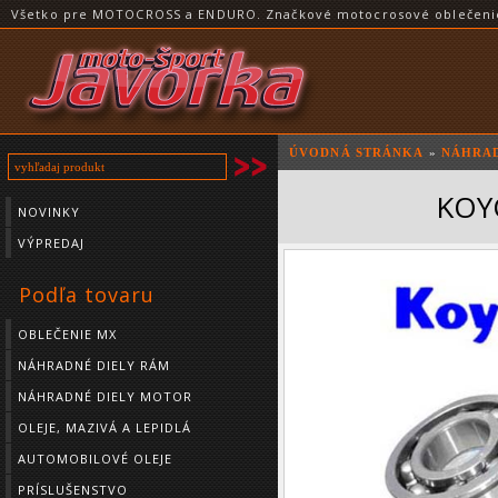
Všetko pre MOTOCROSS a ENDURO. Značkové motocrosové oblečenie a
ÚVODNÁ STRÁNKA
»
NÁHRAD
KOYO
NOVINKY
VÝPREDAJ
Podľa tovaru
OBLEČENIE MX
NÁHRADNÉ DIELY RÁM
NÁHRADNÉ DIELY MOTOR
OLEJE, MAZIVÁ A LEPIDLÁ
AUTOMOBILOVÉ OLEJE
PRÍSLUŠENSTVO