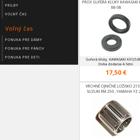
PROX GUFERÁ KĽUKY KAWASAKI 
PRILBY
88-08
VOĽNÝ ČAS
Voľný čas
PONUKA PRE DÁMY
PONUKA PRE PÁNOV
PONUKA PRE DETI
Guferá kľuky. KAWASAKI KX125 8
Doba dodania 4-5dní.
17,50 €
VRCHNÉ OJNIČNÉ LOŽISKO 213
SUZUKI RM 250 , YAMAHA YZ 