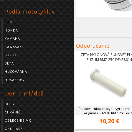
Podľa motocyklov
KTM
HONDA
YAMAHA
Odporúčame
KAWASAKI
ZETA NYLONOVÁ RUKOVEŤ PL
SUZUKI
SUZUKI RMZ 250 DF458014
BETA
HUSQVARNA
HUSABERG
Deti a mládež
BOTY
Plastová rukoveť plynu vyrobená 
CHRÁNIČE
originálu SUZUKI RMZ 250 od 
10,20 €
OBLEČENIE MX
OKULIARE