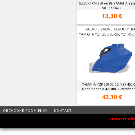
SUZUKI RM 250 od 89 YAMAHA YZ 2
98 18X23X22
13,30 €
ACERBIS ZADNÉ TABUĽKY 36
YAMAHA YZF 250 03-05, YZF 450
YAMAHA YZF 250 03-05, YZF 450 0
Doba dodania 4-5 dní. Ilustračné 
42,30 €
OBCHODNÉ PODMIENKY
KONTAKT
ZÁSADY POUŽÍ
C