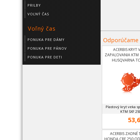
PRILBY
VOĽNÝ ČAS
Voľný čas
Odporúčame
PONUKA PRE DÁMY
PONUKA PRE PÁNOV
ACERBIS KRYT 
ZAPAĽOVANIA KTM S
PONUKA PRE DETI
HUSQVARNA TC2
Plastový kryt veka s
KTM SXF 250
53,6
ACERBIS ZADNÉ 
HONDA CRF 250 OD 