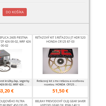
EPLICA 2605 PIESTNA
REŤAZOVÝ KIT S REŤAZOU JT HDR 520
F 426 00-02, WRF 426
HONDA CR125 87-03
00-02
est krúžky,čap, segerky.
Reťazový kit s mx reťazou a oceľovou
6 00-02, WRF 426 ...
rozetou. HONDA CR125 ...
3,20 €
51,50 €
OLEJOVÉHO FILTRA
BELRAY PREVODOVÝ OLEJ GEAR SAVER
ZUKI RMZ 450 OD 05
HYPOID GEAR OIL 85W-140 1L