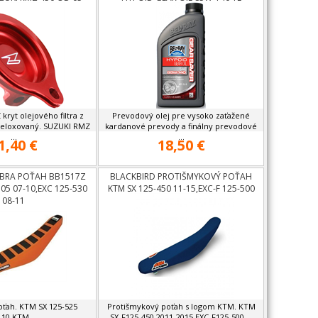
kryt olejového filtra z
Prevodový olej pre vysoko zaťažené
a eloxovaný. SUZUKI RMZ
kardanové prevody a finálny prevodové
...
...
1,40 €
18,50 €
EBRA POŤAH BB1517Z
BLACKBIRD PROTIŠMYKOVÝ POŤAH
505 07-10,EXC 125-530
KTM SX 125-450 11-15,EXC-F 125-500
08-11
12-16
poťah. KTM SX 125-525
Protišmykový poťah s logom KTM. KTM
-10 KTM ...
SX-F125-450 2011-2015,EXC-F125-500 ...