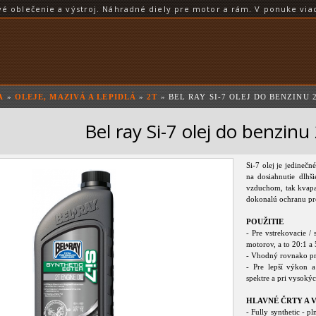
blečenie a výstroj. Náhradné diely pre motor a rám. V ponuke viac
A
»
OLEJE, MAZIVÁ A LEPIDLÁ
»
2T
» BEL RAY SI-7 OLEJ DO BENZINU
Bel ray Si-7 olej do benzinu
Si-7 olej je jedineč
na dosiahnutie dlh
vzduchom, tak kvapal
dokonalú ochranu pro
POUŽITIE
- Pre vstrekovacie 
motorov, a to 20:1 a
- Vhodný rovnako p
- Pre lepší výkon 
spektre a pri vysoký
HLAVNÉ ČRTY A
- Fully synthetic - p