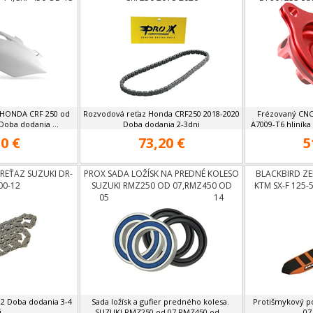
r HONDA CRF 250 od
Rozvodová reťaz Honda CRF250 2018-2020
Frézovaný CNC 
Doba dodania ...
Doba dodania 2-3dni
A7009-T6 hliník
0 €
73,20 €
5
EŤAZ SUZUKI DR-
PROX SADA LOŽÍSK NA PREDNÉ KOLESO
BLACKBIRD Z
00-12
SUZUKI RMZ250 OD 07,RMZ450 OD
KTM SX-F 125-
05,YAMAHA YZF 250,450 OD 14
12 Doba dodania 3-4
Sada ložísk a gufier predného kolesa.
Protišmykový 
.
SUZUKI RMZ250 od 07,RMZ450 od ...
07