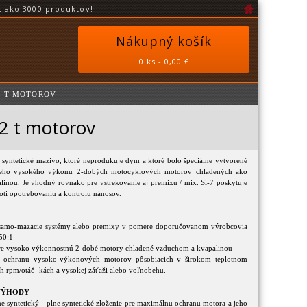
 ako 3000 produktov!
Nákupný košík
0 ks - 0,00 €
 2 T MOTOROV
 2 t motorov
né syntetické mazivo, ktoré neprodukuje dym a ktoré bolo špeciálne vytvorené
šieho vysokého výkonu 2-dobých motocyklových motorov chladených ako
inou. Je vhodný rovnako pre vstrekovanie aj premixu / mix. Si-7 poskytuje
ti opotrebovaniu a kontrolu nánosov.
/ samo-mazacie systémy alebo premixy v pomere doporučovanom výrobcovia
 50:1
re vysoko výkonnostnú 2-dobé motory chladené vzduchom a kvapalinou
a ochranu vysoko-výkonových motorov pôsobiacich v širokom teplotnom
ch rpm/otáč- kách a vysokej záťaži alebo voľnobehu.
 VÝHODY
lne syntetický - plne syntetické zloženie pre maximálnu ochranu motora a jeho