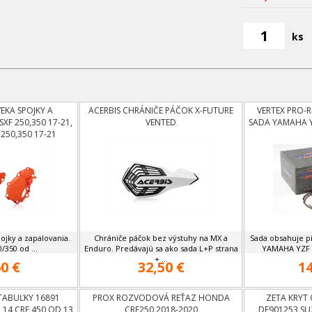
ks
VEKA SPOJKY A
ACERBIS CHRÁNIČE PÁČOK X-FUTURE
VERTEX PRO-R
XF 250,350 17-21,
VENTED
SADA YAMAHA YZ
50,350 17-21
pojky a zapalovania.
Chrániče páčok bez výstuhy na MX a
Sada obsahuje pi
/350 od ...
Enduro. Predávajú sa ako sada L+P strana
YAMAHA YZF 42
+ ...
0 €
32,50 €
14
TABUĽKY 16891
PROX ROZVODOVÁ REŤAZ HONDA
ZETA KRYT 
14,CRF 450 OD 13
CRF250 2018-2020
DF901253 SU