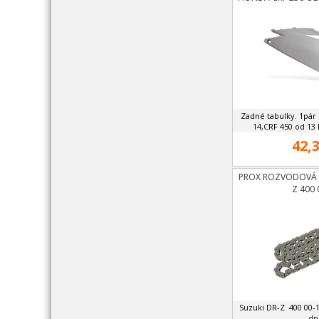
Zadné tabulky. 1pá
14,CRF 450 od 13 
42,3
PROX ROZVODOVÁ R
Z 400 
Suzuki DR-Z 400 00-
dni