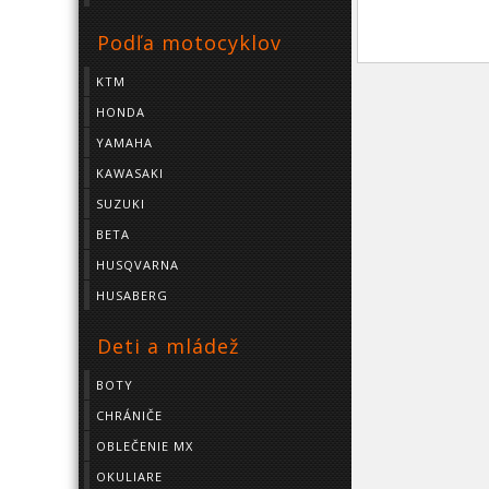
Podľa motocyklov
KTM
HONDA
YAMAHA
KAWASAKI
SUZUKI
BETA
HUSQVARNA
HUSABERG
Deti a mládež
BOTY
CHRÁNIČE
OBLEČENIE MX
OKULIARE