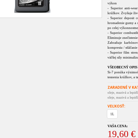
výkon
- Superior anti-wear
krúžkov. Zvyšuje živ
- Superior deposit c
hromadenie gumy a ná
po celej výkonnostne
- Superior combustib
Eliminuje znečisteni
Zabraňuje karbónov
kompresiu / stláčanie
- Superior film stre
väčšej sily minimalizu
VŠEOBECNÝ OPIS
Si-7 ponúka výnimoč
tesnenia krúžkov, a t
ZARADENÉ V KA
oleje, mazivá a lepidl
oleje, mazivá a lepid
VEĽKOSŤ:
1L
VAŠA CENA:
19,60 €