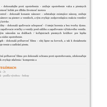
 - dokonalejšie proti opotrebeniu - znižuje opotrebenie valca a piestnych
otnosť ložísk pre dlhšiu životnosť motora
ontrol - dokonalé konanie nánosov - odstraňuje existujúce nánosy, znižuje
terov na piestov a ventiloch, a tým zvyšuje zodpovedajúcu reakciu ventilov
j krivke.
ility - dokonalá spaľovacie schopnosť - č-istejsi horenia a bez tvorby dymu.
e zapaľovacie sviečky a ventily pred-zážihu a zapaľovanie výfukového ventilu.
ým nánosům na drážkach / koľajniciach piestnych krúžkov pre lepšiu
 a nízke opotrebenie.
ngth - dokonalá priľnavosť filmu - olej lipne na kovoch, a tak k dosiahnutiu
je trenie a zadírání piestu.
nú priľnavosť filmu pre dokonalú ochranu proti opotrebovaniu, zdokonaľuje
ak zvyšuje stlačenia / kompresiu a
TEGÓRIACH:
á - 2t
lá - podľa výrobcu - belray