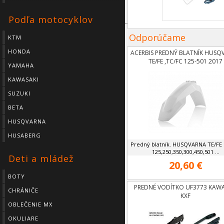
Podľa motocyklov
Odporúčame
KTM
HONDA
ACERBIS PREDNÝ BLATNÍK HUSQ
TE/FE ,TC/FC 125-501 2017
YAMAHA
KAWASAKI
SUZUKI
BETA
HUSQVARNA
HUSABERG
Predný blatník. HUSQVARNA TE/FE
125,250,350,300,450,501 ...
Deti a mládež
20,60 €
BOTY
PREDNÉ VODÍTKO UF3773 KAWA
CHRÁNIČE
KXF
OBLEČENIE MX
OKULIARE