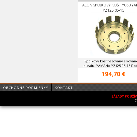
TALON SPOJKOVÝ KOŠ TY060 Y
YZ125 05-15
Spojkový koš frézovaný s kova
duralu. YAMAHA YZ125 05-15 Doba
194,70 €
OBCHODNÉ PODMIENKY
KONTAKT
ZÁSADY POUŽÍ
C