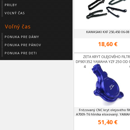
PRILBY
VOĽNÝ ČAS
Voľný čas
KAWASAKI KXF 250,450 06-08
PONUKA PRE DÁMY
18,60 €
PONUKA PRE PÁNOV
PONUKA PRE DETI
ZETA KRYT OLEJOVÉHO FILT
DF901352 YAMAHA YZF 250 OD 
450 03-09,WRF 250,450 03-0
Frézovaný CNC kryt olejového fil
A7009-T6 hliníka eloxovaný. YAMA
...
51,40 €