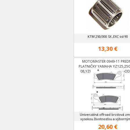
KTM 250/300 SX ,EXC od 90
13,30 €
MOTOMASTER 0949-11 PRED
PLATNIČKY YAMAHA YZ125,25
08,YZF 250 OD 07,YZF 450 OD
Univerzálná offroad brzdová zm
vysokou životnosťou a výborným
20,60 €