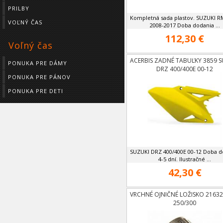
PRILBY
Kompletná sada plastov. SUZUKI R
VOĽNÝ ČAS
2008-2017 Doba dodania ...
112,30 €
Voľný čas
ACERBIS ZADNÉ TABUĽKY 3859 S
PONUKA PRE DÁMY
DRZ 400/400E 00-12
PONUKA PRE PÁNOV
PONUKA PRE DETI
SUZUKI DRZ 400/400E 00-12 Doba d
4-5 dní. Ilustračné ...
42,30 €
VRCHNÉ OJNIČNÉ LOŽISKO 2163
250/300