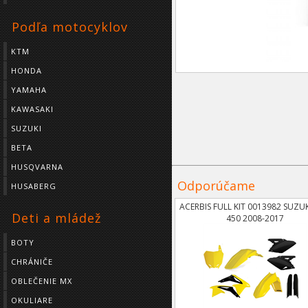
Podľa motocyklov
KTM
HONDA
YAMAHA
KAWASAKI
SUZUKI
BETA
HUSQVARNA
Odporúčame
HUSABERG
ACERBIS FULL KIT 0013982 SUZU
Deti a mládež
450 2008-2017
BOTY
CHRÁNIČE
OBLEČENIE MX
OKULIARE