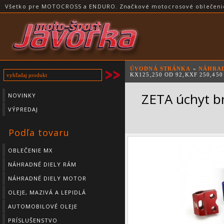
Všetko pre MOTOCROSS a ENDURO. Značkové motocrosové oblečenie a
ÚVODNÁ STRÁNKA
»
NÁHRAD
KX125,250 OD 92,KXF 250,450
ZETA úchyt b
NOVINKY
VÝPREDAJ
Podľa tovaru
OBLEČENIE MX
NÁHRADNÉ DIELY RÁM
NÁHRADNÉ DIELY MOTOR
OLEJE, MAZIVÁ A LEPIDLÁ
AUTOMOBILOVÉ OLEJE
PRÍSLUŠENSTVO