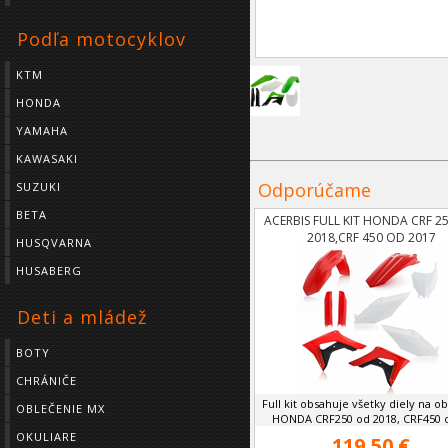
Podľa motocyklov
KTM
HONDA
YAMAHA
KAWASAKI
Odporúčame
SUZUKI
BETA
ACERBIS FULL KIT HONDA CRF 2
2018,CRF 450 OD 2017
HUSQVARNA
HUSABERG
Deti a mládež
BOTY
CHRÁNIČE
Full kit obsahuje všetky diely na o
OBLEČENIE MX
HONDA CRF250 od 2018, CRF450 od
OKULIARE
119,50 €