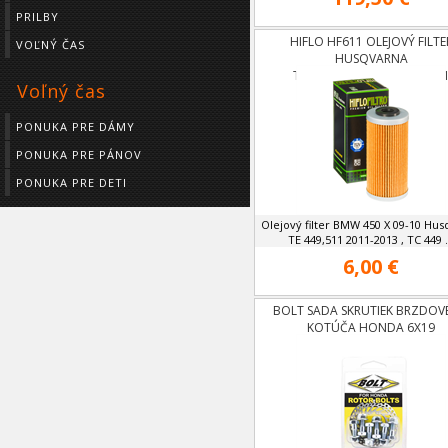
PRILBY
HIFLO HF611 OLEJOVÝ FILTE
VOĽNÝ ČAS
HUSQVARNA
TC449,TE449.TE511,SMR51
Voľný čas
PONUKA PRE DÁMY
PONUKA PRE PÁNOV
PONUKA PRE DETI
Olejový filter BMW 450 X 09-10 Hus
TE 449,511 2011-2013 , TC 449 .
6,00 €
BOLT SADA SKRUTIEK BRZDO
KOTÚČA HONDA 6X19