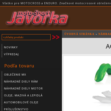
Všetko pre MOTOCROSS a ENDURO. Značkové motocrosové oblečenie a
ÚVODNÁ STRÁNKA
»
NÁHRAD
A
NOVINKY
VÝPREDAJ
Podľa tovaru
OBLEČENIE MX
NÁHRADNÉ DIELY RÁM
NÁHRADNÉ DIELY MOTOR
OLEJE, MAZIVÁ A LEPIDLÁ
AUTOMOBILOVÉ OLEJE
PRÍSLUŠENSTVO