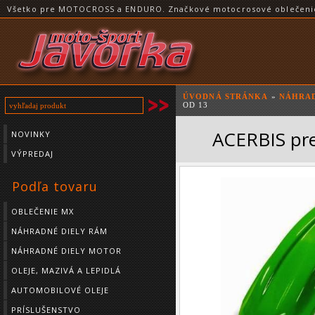
Všetko pre MOTOCROSS a ENDURO. Značkové motocrosové oblečenie a
ÚVODNÁ STRÁNKA
»
NÁHRAD
OD 13
ACERBIS pre
NOVINKY
VÝPREDAJ
Podľa tovaru
OBLEČENIE MX
NÁHRADNÉ DIELY RÁM
NÁHRADNÉ DIELY MOTOR
OLEJE, MAZIVÁ A LEPIDLÁ
AUTOMOBILOVÉ OLEJE
PRÍSLUŠENSTVO