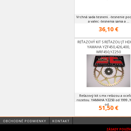
Vrchná sada tesneni. -tesnenie po
a valec -tesnenia sania a ...
36,10 €
REŤAZOVÝ KIT S REŤAZOU JT HD
YAMAHA YZF450,426,400,
WRF450,YZ250
Reťazový kit s mx reťazou a oce
rozetou. YAMAHA YZ250 od 1999 ,
od ...
51,50 €
OBCHODNÉ PODMIENKY
KONTAKT
ZÁSADY POUŽÍ