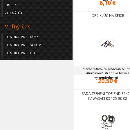
6,10 €
PRILBY
VOĽNÝ ČAS
DRC KĽÚČ NA ŠPICE
Voľný čas
PONUKA PRE DÁMY
PONUKA PRE PÁNOV
PONUKA PRE DETI
5,6/5,8/6,0/6,2/6,4/6,6/6,8/7,0 
Alumíniová stredová tyčka s
vymeniteľnými ...
20,50 €
SADA TESNENÍ TOP END 3542
KAWASAKI KX 125 98-02