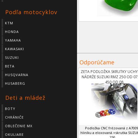
Podľa motocyklov
KTM
HONDA
YAMAHA
KAWASAKI
SUZUKI
Odporúčame
BETA
ZETA PODLOŽKA SKRUTKY UCHY
HUSQVARNA
NÁDRŽE SUZUKI RMZ 250 OD 07
450 OD 08
HUSABERG
Deti a mládež
BOTY
CHRÁNIČE
OBLEČENIE MX
Podložka CNC frézovaná z A700
hliníku a eloxovaná.+skrutka SUZU
OKULIARE
250 ...