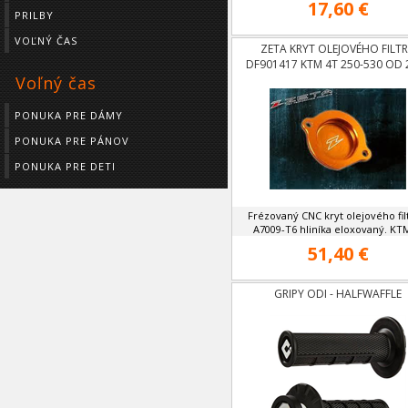
17,60 €
PRILBY
VOĽNÝ ČAS
ZETA KRYT OLEJOVÉHO FILT
DF901417 KTM 4T 250-530 OD 
Voľný čas
PONUKA PRE DÁMY
PONUKA PRE PÁNOV
PONUKA PRE DETI
Frézovaný CNC kryt olejového fil
A7009-T6 hliníka eloxovaný. KTM
51,40 €
GRIPY ODI - HALFWAFFLE