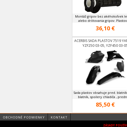
Montáž gripov bez akéhokoľvek l
alebo drôtovania gripov. Plastová
36,10 €
ACERBIS SADA PLASTOV 7519 Y
YZF250 03-05, YZF450 03-0
Sada plastov obsahuje pred. blatní
blatník, spoilery chladiča , prednú
85,50 €
OBCHODNÉ PODMIENKY
KONTAKT
ZÁSADY POUŽÍ