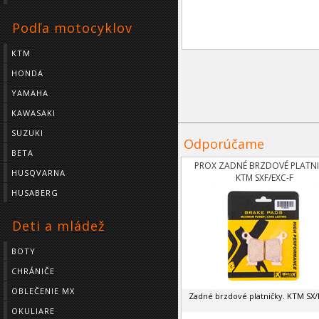
Podľa motocyklov
KTM
HONDA
YAMAHA
KAWASAKI
SUZUKI
Odporúčame
BETA
PROX ZADNÉ BRZDOVÉ PLATN
HUSQVARNA
KTM SXF/EXC-F
,HUSABERG,HUSQVARNA
HUSABERG
Deti a mládež
BOTY
CHRÁNIČE
OBLEČENIE MX
Zadné brzdové platničky. KTM SX/E
OKULIARE