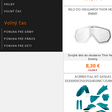
PRILBY
SKLO DO OKULIAROV THOR HE
VOĽNÝ ČAS
ENEMY
Voľný čas
PONUKA PRE DÁMY
PONUKA PRE PÁNOV
PONUKA PRE DETI
Dvojité sklo do okuliarov Thor H
Enemy
8,30 €
15,00 €
ACERBIS FULL KIT GASGAS
EX300/EXF250/350/450/MC125/M
OD 21