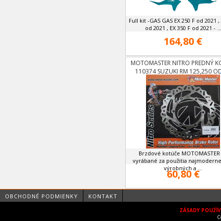
Full kit -GAS GAS EX 250 F od 2021 ,
od 2021 , EX 350 F od 2021 - ..
164,80 €
MOTOMASTER NITRO PREDNÝ K
110374 SUZUKI RM 125,250 O
Brzdové kotúče MOTOMASTER
vyrábané za použitia najmoderne
výrobných a ...
60,80 €
OBCHODNÉ PODMIENKY
KONTAKT
ZÁSADY POUŽÍ
C