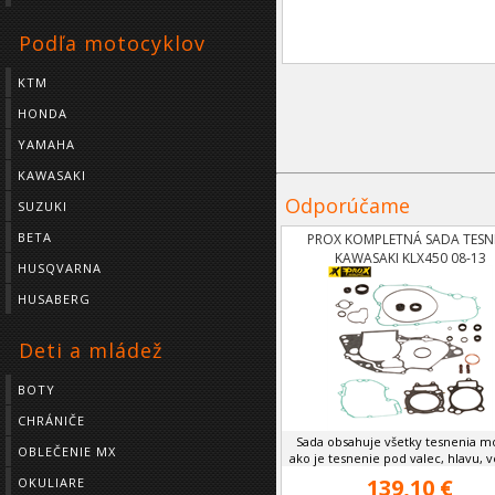
Podľa motocyklov
KTM
HONDA
YAMAHA
KAWASAKI
Odporúčame
SUZUKI
BETA
PROX KOMPLETNÁ SADA TESN
KAWASAKI KLX450 08-13
HUSQVARNA
HUSABERG
Deti a mládež
BOTY
CHRÁNIČE
Sada obsahuje všetky tesnenia m
OBLEČENIE MX
ako je tesnenie pod valec, hlavu, ve
139,10 €
OKULIARE