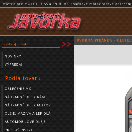
Všetko pre MOTOCROSS a ENDURO. Značkové motocrosové oblečenie a
ÚVODNÁ STRÁNKA
»
OLEJE,
NOVINKY
VÝPREDAJ
Podľa tovaru
OBLEČENIE MX
NÁHRADNÉ DIELY RÁM
NÁHRADNÉ DIELY MOTOR
OLEJE, MAZIVÁ A LEPIDLÁ
AUTOMOBILOVÉ OLEJE
PRÍSLUŠENSTVO