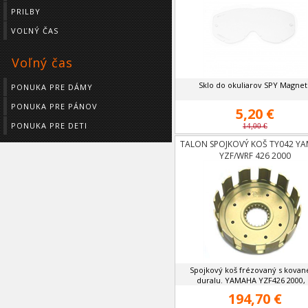
PRILBY
VOĽNÝ ČAS
Voľný čas
Sklo do okuliarov SPY Magnet
PONUKA PRE DÁMY
PONUKA PRE PÁNOV
5,20 €
PONUKA PRE DETI
14,00 €
TALON SPOJKOVÝ KOŠ TY042 Y
YZF/WRF 426 2000
Spojkový koš frézovaný s kova
duralu. YAMAHA YZF426 2000, .
194,70 €