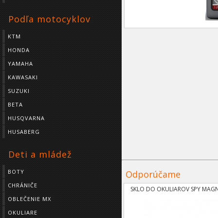
Podľa motocyklov
KTM
HONDA
YAMAHA
KAWASAKI
SUZUKI
BETA
HUSQVARNA
HUSABERG
Deti a mládež
BOTY
Odporúčame
CHRÁNIČE
SKLO DO OKULIAROV SPY MAG
OBLEČENIE MX
OKULIARE