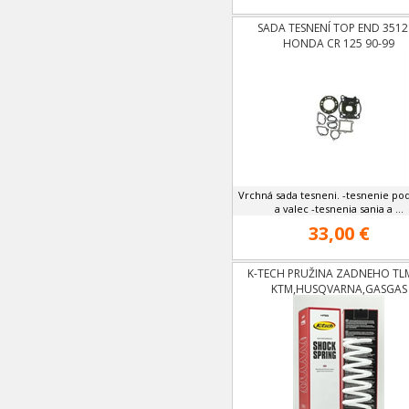
SADA TESNENÍ TOP END 3512
HONDA CR 125 90-99
Vrchná sada tesneni. -tesnenie po
a valec -tesnenia sania a ...
33,00 €
K-TECH PRUŽINA ZADNEHO TL
KTM,HUSQVARNA,GASGAS