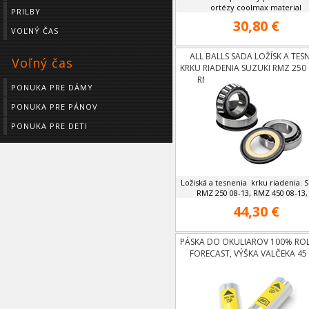
ortézy coolmax material
PRILBY
30,80 €
VOĽNÝ ČAS
ALL BALLS SADA LOŽÍSK A TES
Voľný čas
KRKU RIADENIA SUZUKI RMZ 250 
RMZ 450 08-13,RMX 450 10-
PONUKA PRE DÁMY
PONUKA PRE PÁNOV
PONUKA PRE DETI
Ložiská a tesnenia krku riadenia. 
RMZ 250 08-13, RMZ 450 08-13, .
44,30 €
PÁSKA DO OKULIAROV 100% ROL
FORECAST, VÝŠKA VALČEKA 45