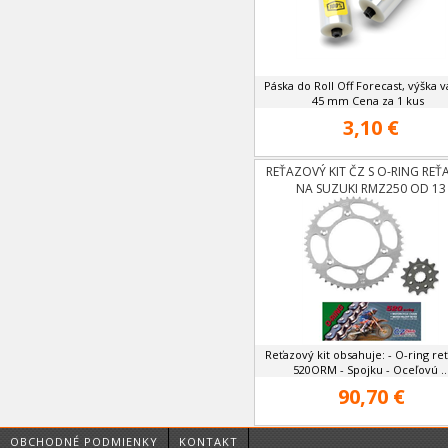
Páska do Roll Off Forecast, výška v
45 mm Cena za 1 kus
3,10 €
REŤAZOVÝ KIT ČZ S O-RING RE
NA SUZUKI RMZ250 OD 13
Reťazový kit obsahuje: - O-ring re
520ORM - Spojku - Oceľovú ..
90,70 €
OBCHODNÉ PODMIENKY
KONTAKT