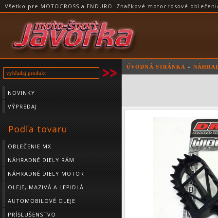
Všetko pre MOTOCROSS a ENDURO. Značkové motocrosové oblečenie a
ÚVODNÁ STRÁNKA
»
NÁHRAD
NOVINKY
VÝPREDAJ
Podľa tovaru
OBLEČENIE MX
NÁHRADNÉ DIELY RÁM
NÁHRADNÉ DIELY MOTOR
OLEJE, MAZIVÁ A LEPIDLÁ
AUTOMOBILOVÉ OLEJE
PRÍSLUŠENSTVO