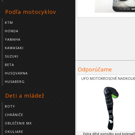
Podľa motocyklov
KTM
HONDA
YAMAHA
KAWASAKI
SUZUKI
BETA
Odporúčame
HUSQVARNA
UFO MOTOKROSOVÉ NADKOLI
HUSABERG
Deti a mládež
BOTY
CHRÁNIČE
OBLEČENIE MX
OKULIARE
Extra dlhé ponožky pod kolenač