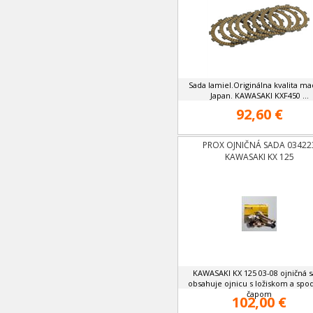
Sada lamiel.Originálna kvalita ma
Japan. KAWASAKI KXF450 ...
92,60 €
PROX OJNIČNÁ SADA 03422
KAWASAKI KX 125
KAWASAKI KX 125 03-08 ojničná 
obsahuje ojnicu s ložiskom a sp
čapom
102,00 €