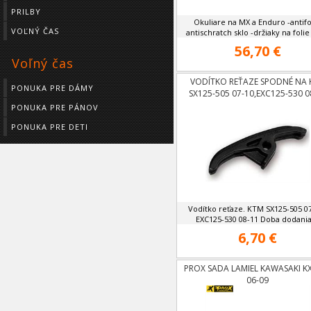
PRILBY
Okuliare na MX a Enduro -antifo
VOĽNÝ ČAS
antischratch sklo -držiaky na folie 
56,70 €
Voľný čas
VODÍTKO REŤAZE SPODNÉ NA 
PONUKA PRE DÁMY
SX125-505 07-10,EXC125-530 0
PONUKA PRE PÁNOV
PONUKA PRE DETI
Vodítko reťaze. KTM SX125-505 07
EXC125-530 08-11 Doba dodania 
6,70 €
PROX SADA LAMIEL KAWASAKI K
06-09