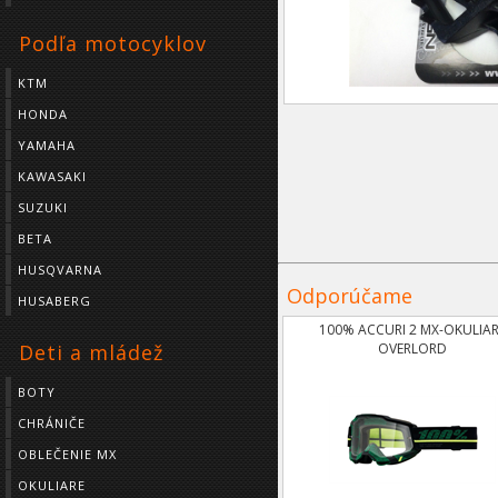
Podľa motocyklov
KTM
HONDA
YAMAHA
KAWASAKI
SUZUKI
BETA
HUSQVARNA
Odporúčame
HUSABERG
100% ACCURI 2 MX-OKULIA
OVERLORD
Deti a mládež
BOTY
CHRÁNIČE
OBLEČENIE MX
OKULIARE