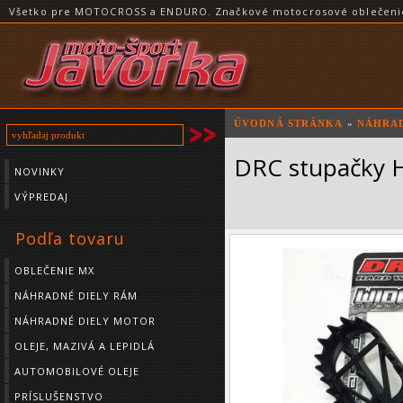
Všetko pre MOTOCROSS a ENDURO. Značkové motocrosové oblečenie a
ÚVODNÁ STRÁNKA
»
NÁHRAD
DRC stupačky 
NOVINKY
VÝPREDAJ
Podľa tovaru
OBLEČENIE MX
NÁHRADNÉ DIELY RÁM
NÁHRADNÉ DIELY MOTOR
OLEJE, MAZIVÁ A LEPIDLÁ
AUTOMOBILOVÉ OLEJE
PRÍSLUŠENSTVO